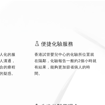
便捷化驗服務
人化的服
香港試管嬰兒中心的化驗所位置就
人溝通，
在隔鄰，化驗報告一般約2個小時就
合的療程
有結果，能夠更加節省病人的時
的疑惑。
間。