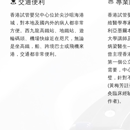
交通便利
專業
香港試管嬰兒中心位於尖沙咀海港
香港試管
城，對本地及國内外的病人都非常
殖醫學專
方便。西九龍高鐵站、地鐵站、遊
利亞墨爾
輪碼頭、機場快線近在咫尺，無論
大學講師
是坐高鐵，船、跨境巴士或飛機來
炳梁醫生
港，交通都非常便利。
曾主理香
第一個公
需要，中
璧，針對
(黃梅芳註
灸臨床經驗
作者)。