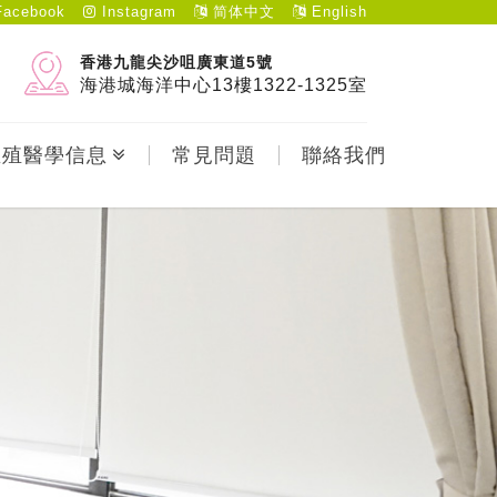
acebook
Instagram
简体中文
English
香港九龍尖沙咀廣東道5號
海港城海洋中心13樓1322-1325室
生殖醫學信息
常見問題
聯絡我們