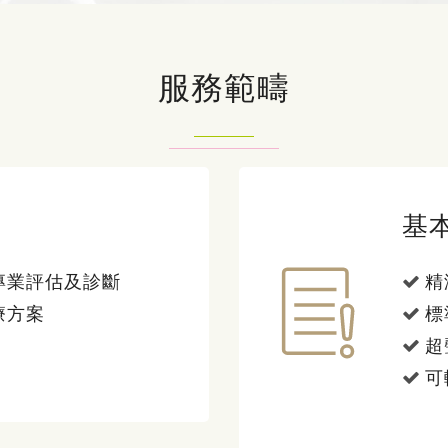
服務範疇
基
專業評估及診斷
精
療方案
標
超
可