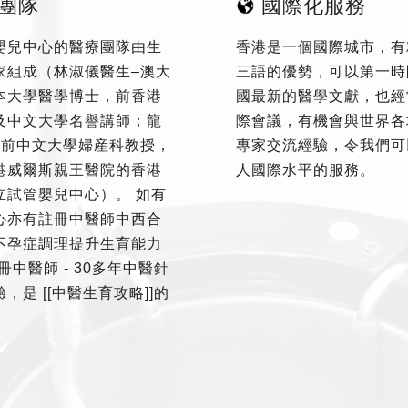
團隊
國際化服務
嬰兒中心的醫療團隊由生
香港是一個國際城市，有
家組成（林淑儀醫生–澳大
三語的優勢，可以第一時
本大學醫學博士，前香港
國最新的醫學文獻，也經
及中文大學名譽講師；龍
際會議，有機會與世界各
–前中文大學婦産科教授，
專家交流經驗，令我們可
港威爾斯親王醫院的香港
人國際水平的服務。
立試管嬰兒中心）。 如有
心亦有註冊中醫師中西合
不孕症調理提升生育能力
冊中醫師 - 30多年中醫針
，是 [[中醫生育攻略]]的