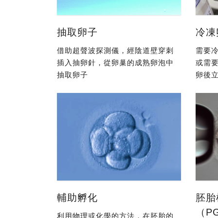
抽取卵子
冷凍
借助超聲波探測儀，經陰道壁穿刺
需要冷
插入抽卵針，從卵巢的成熟卵泡中
或需
抽取卵子
卵後立
輔助孵化
胚胎
（P
利用物理或化學的方法，在胚胎的