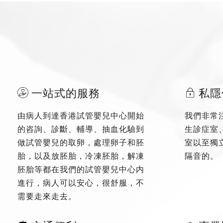
一站式的服務
私隱
由病人到達香港試管嬰兒中心開始
我們非常
的咨詢、診斷、輔導、抽血化驗到
生診症室
做試管嬰兒的取卵，處理卵子和胚
室以至獨
胎，以及放胚胎，冷凍胚胎，解凍
隔音的。
胚胎等都在我們的試管嬰兒中心内
進行，病人可以安心，很舒服，不
需要走來走去。