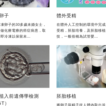
卵子
體外受精
凍卵子的30多歲未婚女士，
在體外人工控制的環境中完成
要做化療電療的癌症病患，取
受精，胚胎培養，及胚胎移植
即冷凍以保留未...
技，一般俗稱為試管嬰...
植入前遺傳學檢測
胚胎移植
GT）
將卵子與精子從人體內取出並