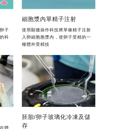
細胞漿內單精子注射
卵子
使用顯微操作科技將單條精子注射
的科
入卵細胞胞漿內，使卵子受精的一
種體外受精技
胚胎/卵子玻璃化冷凍及儲
存
在體