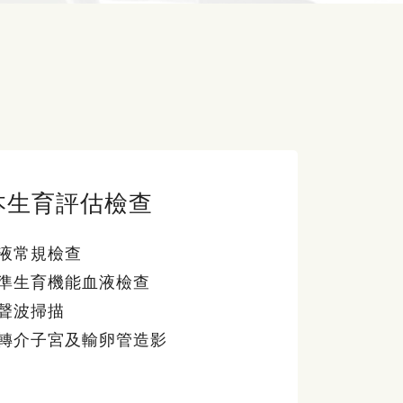
本生育評估檢查
液常規檢查
準生育機能血液檢查
聲波掃描
轉介子宮及輸卵管造影