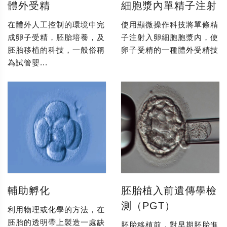
體外受精
細胞漿內單精子注射
在體外人工控制的環境中完
使用顯微操作科技將單條精
成卵子受精，胚胎培養，及
子注射入卵細胞胞漿內，使
胚胎移植的科技，一般俗稱
卵子受精的一種體外受精技
為試管嬰...
輔助孵化
胚胎植入前遺傳學檢
測（PGT）
利用物理或化學的方法，在
胚胎的透明帶上製造一處缺
胚胎移植前，對早期胚胎進