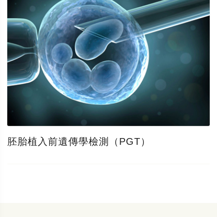
胚胎植入前遺傳學檢測（PGT）