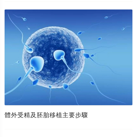
體外受精及胚胎移植主要步驟