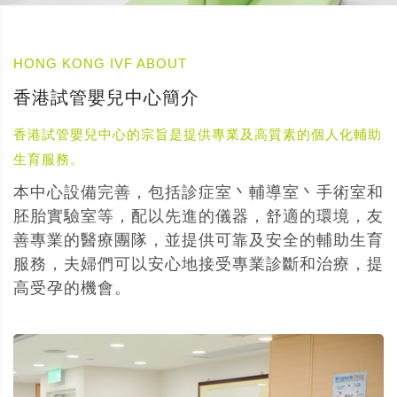
HONG KONG IVF ABOUT
香港試管嬰兒中心簡介
香港試管嬰兒中心的宗旨是提供專業及高質素的個人化輔助
生育服務。
本中心設備完善，包括診症室丶輔導室丶手術室和
胚胎實驗室等，配以先進的儀器，舒適的環境，友
善專業的醫療團隊，並提供可靠及安全的輔助生育
服務，夫婦們可以安心地接受專業診斷和治療，提
高受孕的機會。