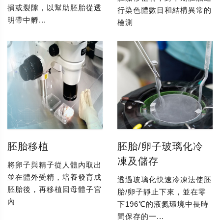
損或裂隙，以幫助胚胎從透
行染色體數目和結構異常的
明帶中孵...
檢測
胚胎移植
胚胎/卵子玻璃化冷
凍及儲存
將卵子與精子從人體內取出
並在體外受精，培養發育成
透過玻璃化快速冷凍法使胚
胚胎後，再移植回母體子宮
胎/卵子靜止下來，並在零
內
下196℃的液氮環境中長時
間保存的一...