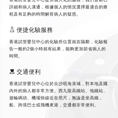
詳細和病人溝通，根據個人的情況選擇最適合的療
程及有足夠的時間解答病人的疑惑。
便捷化驗服務
香港試管嬰兒中心的化驗所位置就在隔鄰，化驗報
告一般約2個小時就有結果，能夠更加節省病人的
時間。
交通便利
香港試管嬰兒中心位於尖沙咀海港城，對本地及國
内外的病人都非常方便。西九龍高鐵站、地鐵站、
遊輪碼頭、機場快線近在咫尺，無論是坐高鐵，
船、跨境巴士或飛機來港，交通都非常便利。