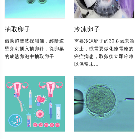
抽取卵子
冷凍卵子
借助超聲波探測儀，經陰道
需要冷凍卵子的30多歲未婚
壁穿刺插入抽卵針，從卵巢
女士，或需要做化療電療的
的成熟卵泡中抽取卵子
癌症病患，取卵後立即冷凍
以保留未...