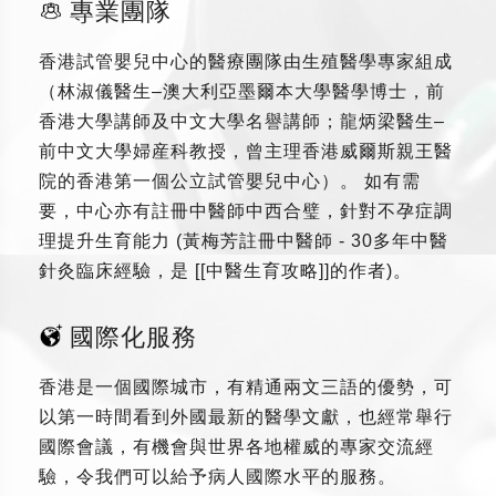
專業團隊
香港試管嬰兒中心的醫療團隊由生殖醫學專家組成
（林淑儀醫生–澳大利亞墨爾本大學醫學博士，前
香港大學講師及中文大學名譽講師；龍炳梁醫生–
前中文大學婦産科教授，曾主理香港威爾斯親王醫
院的香港第一個公立試管嬰兒中心）。 如有需
要，中心亦有註冊中醫師中西合璧，針對不孕症調
理提升生育能力 (黃梅芳註冊中醫師 - 30多年中醫
針灸臨床經驗，是 [[中醫生育攻略]]的作者)。
國際化服務
香港是一個國際城市，有精通兩文三語的優勢，可
以第一時間看到外國最新的醫學文獻，也經常舉行
國際會議，有機會與世界各地權威的專家交流經
驗，令我們可以給予病人國際水平的服務。