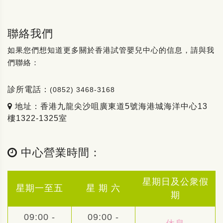
聯絡我們
如果您們想知道更多關於香港試管嬰兒中心的信息，請與我
們聯絡：
診所電話：
(0852) 3468-3168
地址：香港九龍尖沙咀廣東道5號海港城海洋中心13
樓1322-1325室
中心營業時間：
星期日及公衆假
星期一至五
星 期 六
期
09:00 -
09:00 -