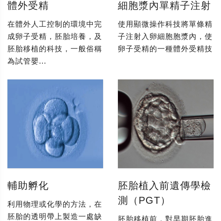
體外受精
細胞漿內單精子注射
在體外人工控制的環境中完
使用顯微操作科技將單條精
成卵子受精，胚胎培養，及
子注射入卵細胞胞漿內，使
胚胎移植的科技，一般俗稱
卵子受精的一種體外受精技
為試管嬰...
輔助孵化
胚胎植入前遺傳學檢
測（PGT）
利用物理或化學的方法，在
胚胎的透明帶上製造一處缺
胚胎移植前，對早期胚胎進