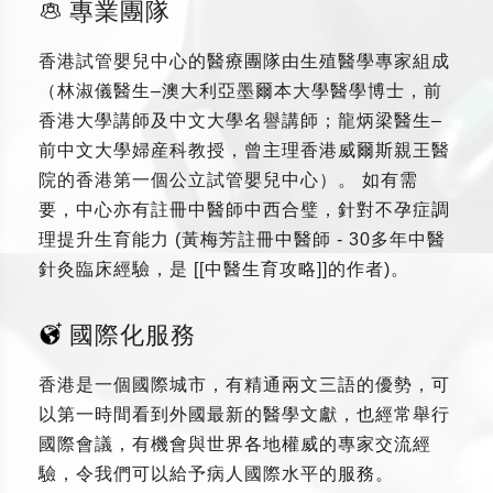
專業團隊
香港試管嬰兒中心的醫療團隊由生殖醫學專家組成
（林淑儀醫生–澳大利亞墨爾本大學醫學博士，前
香港大學講師及中文大學名譽講師；龍炳梁醫生–
前中文大學婦産科教授，曾主理香港威爾斯親王醫
院的香港第一個公立試管嬰兒中心）。 如有需
要，中心亦有註冊中醫師中西合璧，針對不孕症調
理提升生育能力 (黃梅芳註冊中醫師 - 30多年中醫
針灸臨床經驗，是 [[中醫生育攻略]]的作者)。
國際化服務
香港是一個國際城市，有精通兩文三語的優勢，可
以第一時間看到外國最新的醫學文獻，也經常舉行
國際會議，有機會與世界各地權威的專家交流經
驗，令我們可以給予病人國際水平的服務。