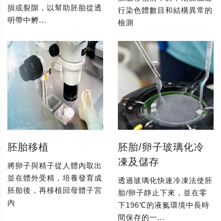
損或裂隙，以幫助胚胎從透
行染色體數目和結構異常的
明帶中孵...
檢測
胚胎移植
胚胎/卵子玻璃化冷
凍及儲存
將卵子與精子從人體內取出
並在體外受精，培養發育成
透過玻璃化快速冷凍法使胚
胚胎後，再移植回母體子宮
胎/卵子靜止下來，並在零
內
下196℃的液氮環境中長時
間保存的一...