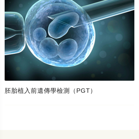
胚胎植入前遺傳學檢測（PGT）