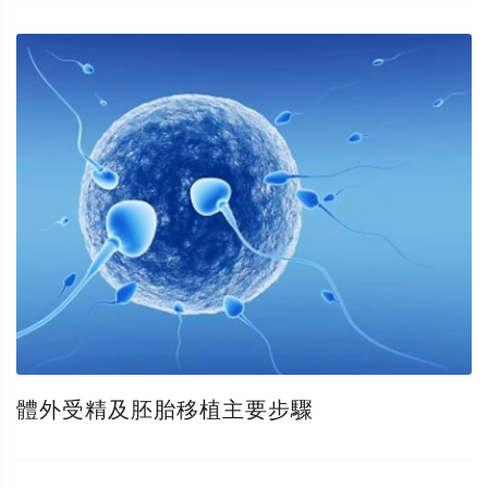
體外受精及胚胎移植主要步驟