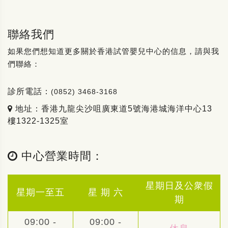
聯絡我們
如果您們想知道更多關於香港試管嬰兒中心的信息，請與我
們聯絡：
診所電話：
(0852) 3468-3168
地址：香港九龍尖沙咀廣東道5號海港城海洋中心13
樓1322-1325室
中心營業時間：
星期日及公衆假
星期一至五
星 期 六
期
09:00 -
09:00 -