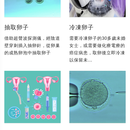
抽取卵子
冷凍卵子
借助超聲波探測儀，經陰道
需要冷凍卵子的30多歲未婚
壁穿刺插入抽卵針，從卵巢
女士，或需要做化療電療的
的成熟卵泡中抽取卵子
癌症病患，取卵後立即冷凍
以保留未...