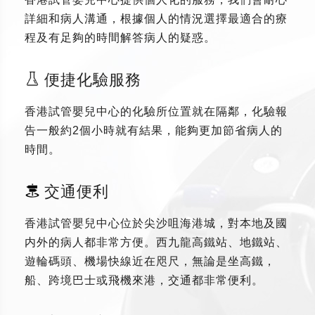
詳細和病人溝通，根據個人的情況選擇最適合的療
程及有足夠的時間解答病人的疑惑。
便捷化驗服務
香港試管嬰兒中心的化驗所位置就在隔鄰，化驗報
告一般約2個小時就有結果，能夠更加節省病人的
時間。
交通便利
香港試管嬰兒中心位於尖沙咀海港城，對本地及國
内外的病人都非常方便。西九龍高鐵站、地鐵站、
遊輪碼頭、機場快線近在咫尺，無論是坐高鐵，
船、跨境巴士或飛機來港，交通都非常便利。