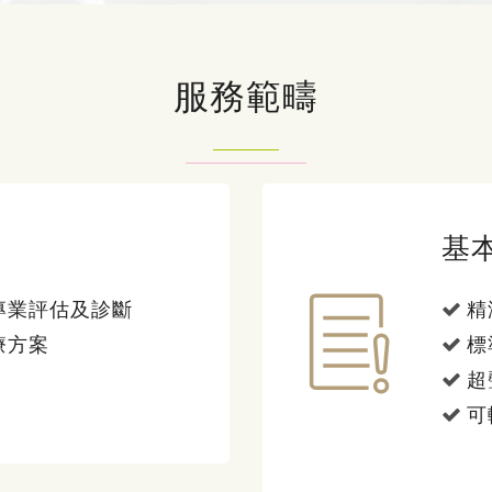
服務範疇
基
專業評估及診斷
精
療方案
標
超
可