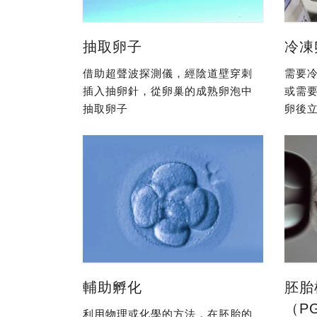
抽取卵子
冷凍
借助超聲波探測儀，經陰道壁穿刺
需要冷
插入抽卵針，從卵巢的成熟卵泡中
或需
抽取卵子
卵後立
輔助孵化
胚胎
（P
利用物理或化學的方法，在胚胎的