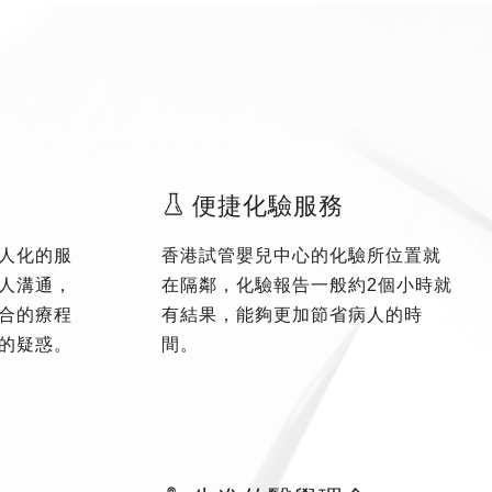
便捷化驗服務
人化的服
香港試管嬰兒中心的化驗所位置就
人溝通，
在隔鄰，化驗報告一般約2個小時就
合的療程
有結果，能夠更加節省病人的時
的疑惑。
間。