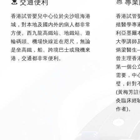
交通便利
專業
香港試管嬰兒中心位於尖沙咀海港
香港試管
城，對本地及國内外的病人都非常
殖醫學專
方便。西九龍高鐵站、地鐵站、遊
利亞墨爾
輪碼頭、機場快線近在咫尺，無論
大學講師
是坐高鐵，船、跨境巴士或飛機來
炳梁醫生
港，交通都非常便利。
曾主理香
第一個公
需要，中
璧，針對
(黃梅芳註
灸臨床經驗
作者)。