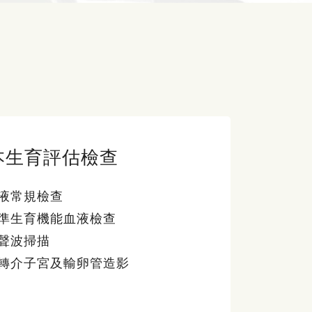
本生育評估檢查
液常規檢查
準生育機能血液檢查
聲波掃描
轉介子宮及輸卵管造影