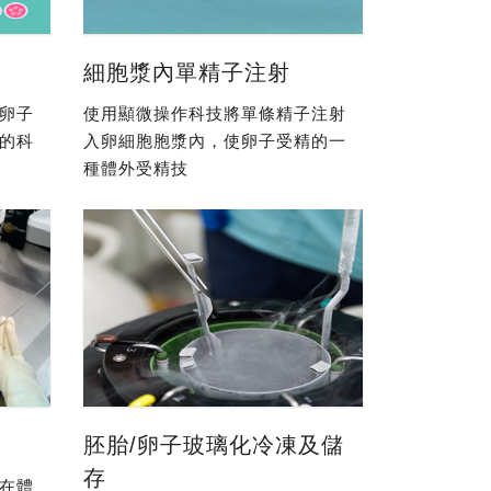
細胞漿內單精子注射
卵子
使用顯微操作科技將單條精子注射
的科
入卵細胞胞漿內，使卵子受精的一
種體外受精技
胚胎/卵子玻璃化冷凍及儲
存
在體