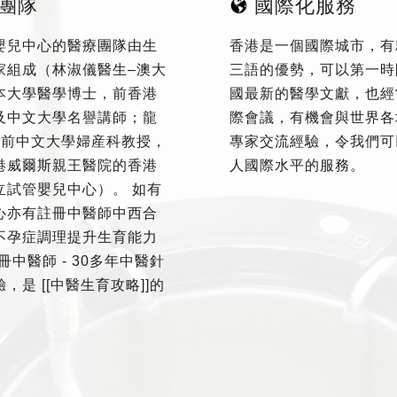
團隊
國際化服務
嬰兒中心的醫療團隊由生
香港是一個國際城市，有
家組成（林淑儀醫生–澳大
三語的優勢，可以第一時
本大學醫學博士，前香港
國最新的醫學文獻，也經
及中文大學名譽講師；龍
際會議，有機會與世界各
–前中文大學婦産科教授，
專家交流經驗，令我們可
港威爾斯親王醫院的香港
人國際水平的服務。
立試管嬰兒中心）。 如有
心亦有註冊中醫師中西合
不孕症調理提升生育能力
冊中醫師 - 30多年中醫針
，是 [[中醫生育攻略]]的