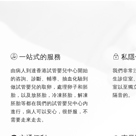
一站式的服務
私隱
由病人到達香港試管嬰兒中心開始
我們非常
的咨詢、診斷、輔導、抽血化驗到
生診症室
做試管嬰兒的取卵，處理卵子和胚
室以至獨
胎，以及放胚胎，冷凍胚胎，解凍
隔音的。
胚胎等都在我們的試管嬰兒中心内
進行，病人可以安心，很舒服，不
需要走來走去。