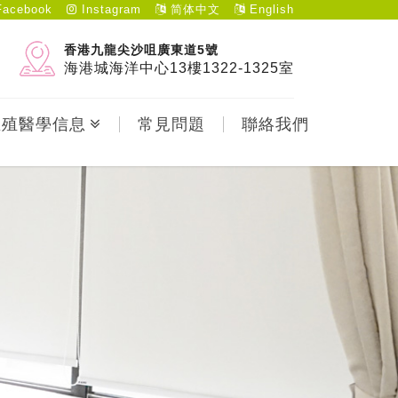
acebook
Instagram
简体中文
English
香港九龍尖沙咀廣東道5號
海港城海洋中心13樓1322-1325室
生殖醫學信息
常見問題
聯絡我們