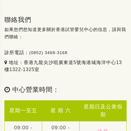
聯絡我們
如果您們想知道更多關於香港試管嬰兒中心的信息，請與我
們聯絡：
診所電話：
(0852) 3468-3168
地址：香港九龍尖沙咀廣東道5號海港城海洋中心13
樓1322-1325室
中心營業時間：
星期日及公衆假
星期一至五
星 期 六
期
09:00 -
09:00 -