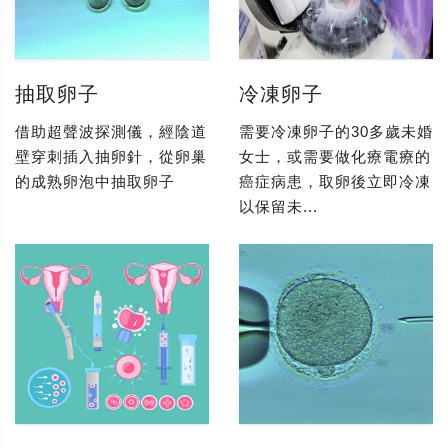
抽取卵子
冷凍卵子
借助超聲波探測儀，經陰道
需要冷凍卵子的30多歲未婚
壁穿刺插入抽卵針，從卵巢
女士，或需要做化療電療的
的成熟卵泡中抽取卵子
癌症病患，取卵後立即冷凍
以保留未...