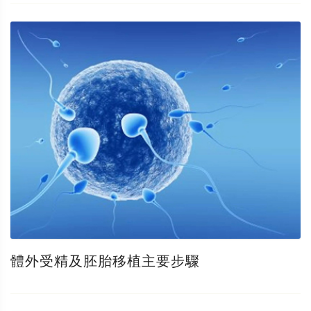
體外受精及胚胎移植主要步驟