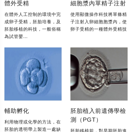
體外受精
細胞漿內單精子注射
在體外人工控制的環境中完
使用顯微操作科技將單條精
成卵子受精，胚胎培養，及
子注射入卵細胞胞漿內，使
胚胎移植的科技，一般俗稱
卵子受精的一種體外受精技
為試管嬰...
輔助孵化
胚胎植入前遺傳學檢
測（PGT）
利用物理或化學的方法，在
胚胎的透明帶上製造一處缺
胚胎移植前，對早期胚胎進