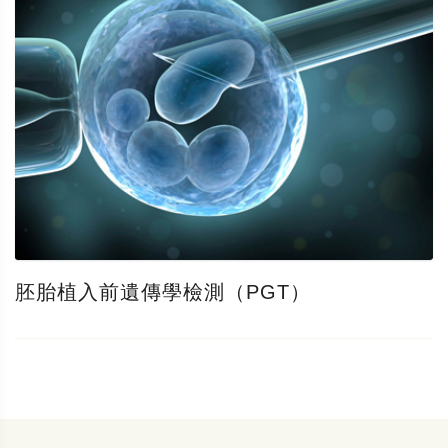
胚胎植入前遺傳學檢測（PGT）