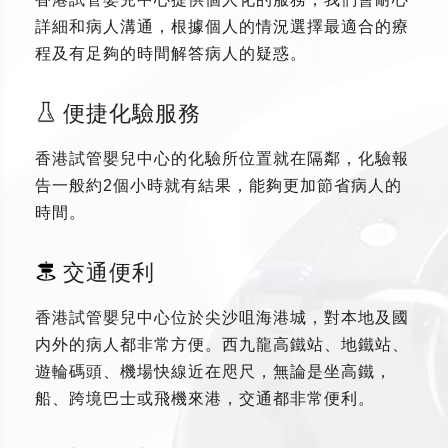
詳細和病人溝通，根據個人的情況選擇最適合的療
程及有足夠的時間解答病人的疑惑。
便捷化驗服務
香港試管嬰兒中心的化驗所位置就在隔鄰，化驗報
告一般約2個小時就有結果，能夠更加節省病人的
時間。
交通便利
香港試管嬰兒中心位於尖沙咀海港城，對本地及國
内外的病人都非常方便。西九龍高鐵站、地鐵站、
遊輪碼頭、機場快線近在咫尺，無論是坐高鐵，
船、跨境巴士或飛機來港，交通都非常便利。