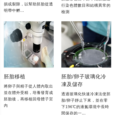
損或裂隙，以幫助胚胎從透
行染色體數目和結構異常的
明帶中孵...
檢測
胚胎移植
胚胎/卵子玻璃化冷
凍及儲存
將卵子與精子從人體內取出
並在體外受精，培養發育成
透過玻璃化快速冷凍法使胚
胚胎後，再移植回母體子宮
胎/卵子靜止下來，並在零
內
下196℃的液氮環境中長時
間保存的一...