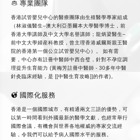
專業團隊
香港試管嬰兒中心的醫療團隊由生殖醫學專家組成
（林淑儀醫生–澳大利亞墨爾本大學醫學博士，前
香港大學講師及中文大學名譽講師；龍炳梁醫生–
前中文大學婦産科教授，曾主理香港威爾斯親王醫
院的香港第一個公立試管嬰兒中心）。 如有需
要，中心亦有註冊中醫師中西合璧，針對不孕症調
理提升生育能力 (黃梅芳註冊中醫師 - 30多年中醫
針灸臨床經驗，是 [[中醫生育攻略]]的作者)。
國際化服務
香港是一個國際城市，有精通兩文三語的優勢，可
以第一時間看到外國最新的醫學文獻，也經常舉行
國際會議，有機會與世界各地權威的專家交流經
驗，令我們可以給予病人國際水平的服務。