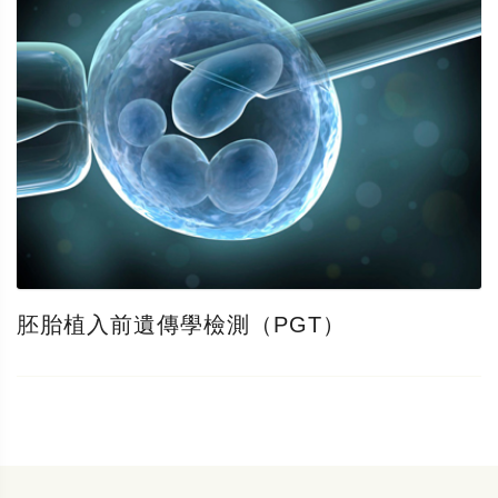
胚胎植入前遺傳學檢測（PGT）