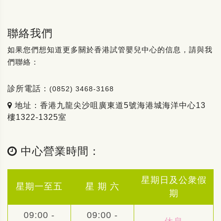
聯絡我們
如果您們想知道更多關於香港試管嬰兒中心的信息，請與我
們聯絡：
診所電話：
(0852) 3468-3168
地址：香港九龍尖沙咀廣東道5號海港城海洋中心13
樓1322-1325室
中心營業時間：
星期日及公衆假
星期一至五
星 期 六
期
09:00 -
09:00 -