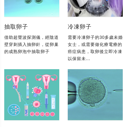
抽取卵子
冷凍卵子
借助超聲波探測儀，經陰道
需要冷凍卵子的30多歲未婚
壁穿刺插入抽卵針，從卵巢
女士，或需要做化療電療的
的成熟卵泡中抽取卵子
癌症病患，取卵後立即冷凍
以保留未...