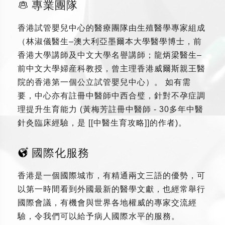
專業團隊
香港試管嬰兒中心的醫療團隊由生殖醫學專家組成
（林淑儀醫生–澳大利亞墨爾本大學醫學博士，前
香港大學講師及中文大學名譽講師；龍炳梁醫生–
前中文大學婦産科教授，曾主理香港威爾斯親王醫
院的香港第一個公立試管嬰兒中心）。 如有需
要，中心亦有註冊中醫師中西合璧，針對不孕症調
理提升生育能力 (黃梅芳註冊中醫師 - 30多年中醫
針灸臨床經驗，是 [[中醫生育攻略]]的作者)。
國際化服務
香港是一個國際城市，有精通兩文三語的優勢，可
以第一時間看到外國最新的醫學文獻，也經常舉行
國際會議，有機會與世界各地權威的專家交流經
驗，令我們可以給予病人國際水平的服務。