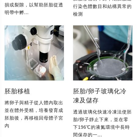
損或裂隙，以幫助胚胎從透
行染色體數目和結構異常的
明帶中孵...
檢測
胚胎移植
胚胎/卵子玻璃化冷
凍及儲存
將卵子與精子從人體內取出
並在體外受精，培養發育成
透過玻璃化快速冷凍法使胚
胚胎後，再移植回母體子宮
胎/卵子靜止下來，並在零
內
下196℃的液氮環境中長時
間保存的一...