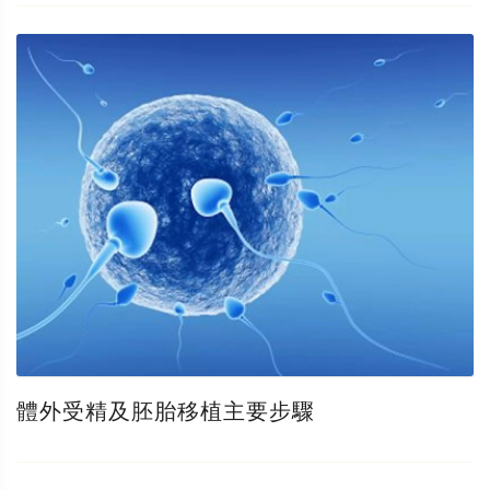
體外受精及胚胎移植主要步驟