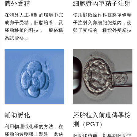
體外受精
細胞漿內單精子注射
在體外人工控制的環境中完
使用顯微操作科技將單條精
成卵子受精，胚胎培養，及
子注射入卵細胞胞漿內，使
胚胎移植的科技，一般俗稱
卵子受精的一種體外受精技
為試管嬰...
輔助孵化
胚胎植入前遺傳學檢
測（PGT）
利用物理或化學的方法，在
胚胎的透明帶上製造一處缺
胚胎移植前，對早期胚胎進