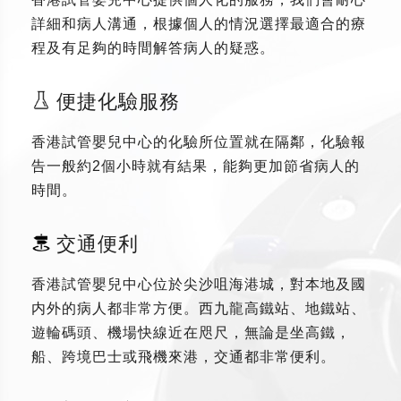
詳細和病人溝通，根據個人的情況選擇最適合的療
程及有足夠的時間解答病人的疑惑。
便捷化驗服務
香港試管嬰兒中心的化驗所位置就在隔鄰，化驗報
告一般約2個小時就有結果，能夠更加節省病人的
時間。
交通便利
香港試管嬰兒中心位於尖沙咀海港城，對本地及國
内外的病人都非常方便。西九龍高鐵站、地鐵站、
遊輪碼頭、機場快線近在咫尺，無論是坐高鐵，
船、跨境巴士或飛機來港，交通都非常便利。