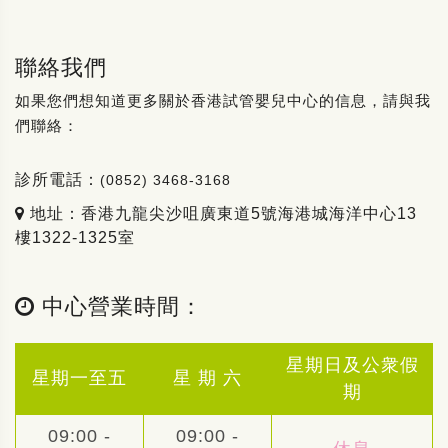
聯絡我們
如果您們想知道更多關於香港試管嬰兒中心的信息，請與我
們聯絡：
診所電話：
(0852) 3468-3168
地址：香港九龍尖沙咀廣東道5號海港城海洋中心13
樓1322-1325室
中心營業時間：
星期日及公衆假
星期一至五
星 期 六
期
09:00 -
09:00 -