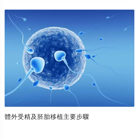
體外受精及胚胎移植主要步驟