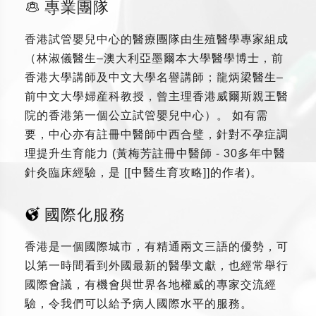
專業團隊
香港試管嬰兒中心的醫療團隊由生殖醫學專家組成
（林淑儀醫生–澳大利亞墨爾本大學醫學博士，前
香港大學講師及中文大學名譽講師；龍炳梁醫生–
前中文大學婦産科教授，曾主理香港威爾斯親王醫
院的香港第一個公立試管嬰兒中心）。 如有需
要，中心亦有註冊中醫師中西合璧，針對不孕症調
理提升生育能力 (黃梅芳註冊中醫師 - 30多年中醫
針灸臨床經驗，是 [[中醫生育攻略]]的作者)。
國際化服務
香港是一個國際城市，有精通兩文三語的優勢，可
以第一時間看到外國最新的醫學文獻，也經常舉行
國際會議，有機會與世界各地權威的專家交流經
驗，令我們可以給予病人國際水平的服務。