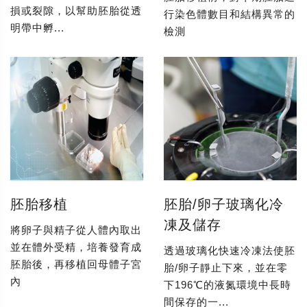
損或裂隙，以幫助胚胎從透
行染色體數目和結構異常的
明帶中孵...
檢測
胚胎移植
胚胎/卵子玻璃化冷
凍及儲存
將卵子與精子從人體內取出
並在體外受精，培養發育成
透過玻璃化快速冷凍法使胚
胚胎後，再移植回母體子宮
胎/卵子靜止下來，並在零
內
下196℃的液氮環境中長時
間保存的一...