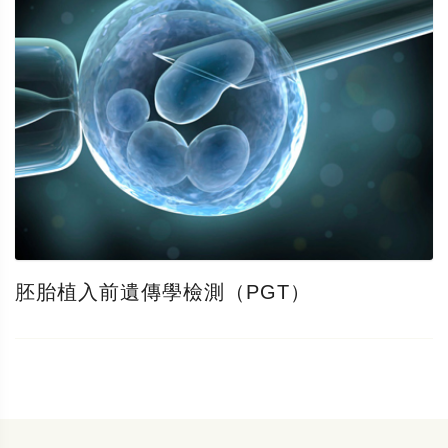
胚胎植入前遺傳學檢測（PGT）