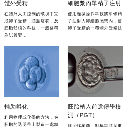
體外受精
細胞漿內單精子注射
在體外人工控制的環境中完
使用顯微操作科技將單條精
成卵子受精，胚胎培養，及
子注射入卵細胞胞漿內，使
胚胎移植的科技，一般俗稱
卵子受精的一種體外受精技
為試管嬰...
輔助孵化
胚胎植入前遺傳學檢
測（PGT）
利用物理或化學的方法，在
胚胎的透明帶上製造一處缺
胚胎移植前，對早期胚胎進