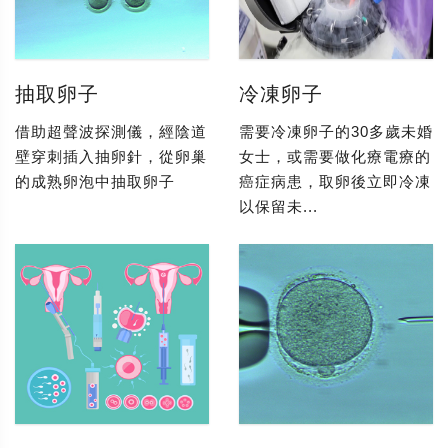
抽取卵子
冷凍卵子
借助超聲波探測儀，經陰道
需要冷凍卵子的30多歲未婚
壁穿刺插入抽卵針，從卵巢
女士，或需要做化療電療的
的成熟卵泡中抽取卵子
癌症病患，取卵後立即冷凍
以保留未...