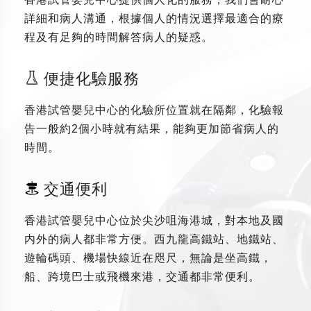
詳細和病人溝通，根據個人的情況選擇最適合的療
程及有足夠的時間解答病人的疑惑。
便捷化驗服務
香港試管嬰兒中心的化驗所位置就在隔鄰，化驗報
告一般約2個小時就有結果，能夠更加節省病人的
時間。
交通便利
香港試管嬰兒中心位於尖沙咀海港城，對本地及國
内外的病人都非常方便。西九龍高鐵站、地鐵站、
遊輪碼頭、機場快線近在咫尺，無論是坐高鐵，
船、跨境巴士或飛機來港，交通都非常便利。