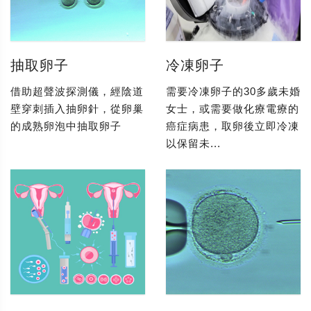
抽取卵子
冷凍卵子
借助超聲波探測儀，經陰道
需要冷凍卵子的30多歲未婚
壁穿刺插入抽卵針，從卵巢
女士，或需要做化療電療的
的成熟卵泡中抽取卵子
癌症病患，取卵後立即冷凍
以保留未...