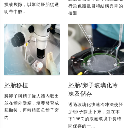
損或裂隙，以幫助胚胎從透
行染色體數目和結構異常的
明帶中孵...
檢測
胚胎移植
胚胎/卵子玻璃化冷
凍及儲存
將卵子與精子從人體內取出
並在體外受精，培養發育成
透過玻璃化快速冷凍法使胚
胚胎後，再移植回母體子宮
胎/卵子靜止下來，並在零
內
下196℃的液氮環境中長時
間保存的一...