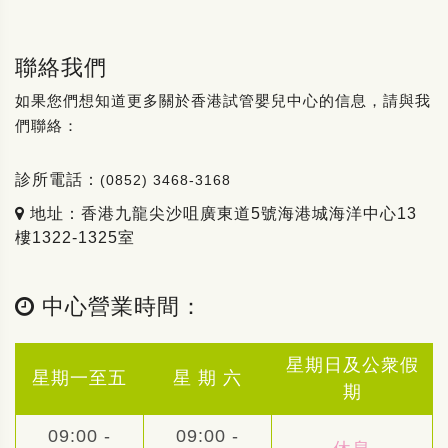
聯絡我們
如果您們想知道更多關於香港試管嬰兒中心的信息，請與我
們聯絡：
診所電話：
(0852) 3468-3168
地址：香港九龍尖沙咀廣東道5號海港城海洋中心13
樓1322-1325室
中心營業時間：
星期日及公衆假
星期一至五
星 期 六
期
09:00 -
09:00 -