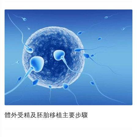
體外受精及胚胎移植主要步驟