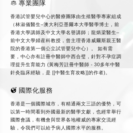
專業團隊
香港試管嬰兒中心的醫療團隊由生殖醫學專家組成
（林淑儀醫生–澳大利亞墨爾本大學醫學博士，前
香港大學講師及中文大學名譽講師；龍炳梁醫生–
前中文大學婦産科教授，曾主理香港威爾斯親王醫
院的香港第一個公立試管嬰兒中心）。 如有需
要，中心亦有註冊中醫師中西合璧，針對不孕症調
理提升生育能力 (黃梅芳註冊中醫師 - 30多年中醫
針灸臨床經驗，是 [[中醫生育攻略]]的作者)。
國際化服務
香港是一個國際城市，有精通兩文三語的優勢，可
以第一時間看到外國最新的醫學文獻，也經常舉行
國際會議，有機會與世界各地權威的專家交流經
驗，令我們可以給予病人國際水平的服務。