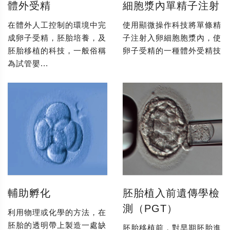
體外受精
細胞漿內單精子注射
在體外人工控制的環境中完
使用顯微操作科技將單條精
成卵子受精，胚胎培養，及
子注射入卵細胞胞漿內，使
胚胎移植的科技，一般俗稱
卵子受精的一種體外受精技
為試管嬰...
輔助孵化
胚胎植入前遺傳學檢
測（PGT）
利用物理或化學的方法，在
胚胎的透明帶上製造一處缺
胚胎移植前，對早期胚胎進