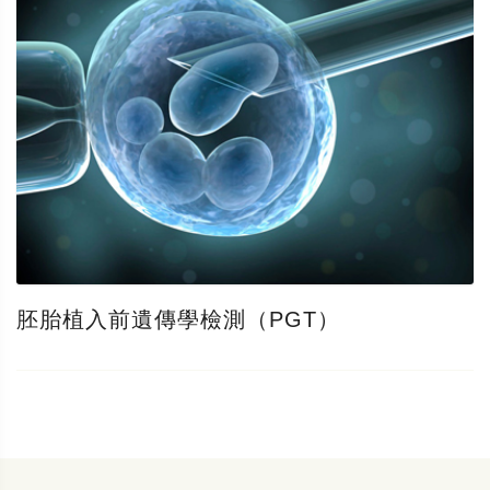
胚胎植入前遺傳學檢測（PGT）