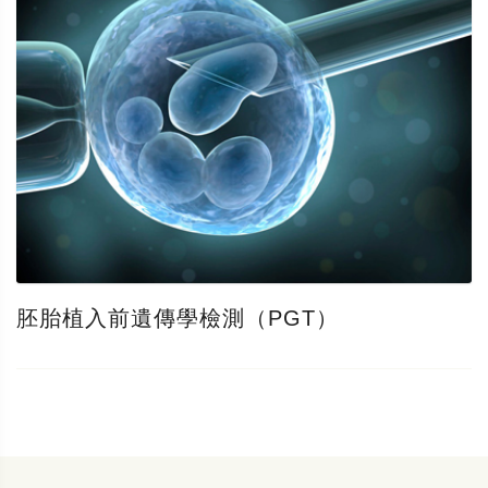
胚胎植入前遺傳學檢測（PGT）