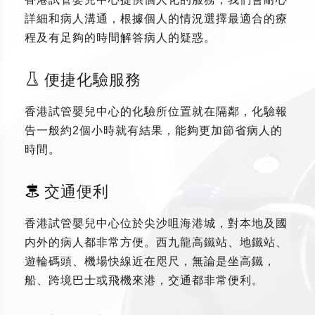
詳細和病人溝通，根據個人的情況選擇最適合的療
程及有足夠的時間解答病人的疑惑。
便捷化驗服務
香港試管嬰兒中心的化驗所位置就在隔鄰，化驗報
告一般約2個小時就有結果，能夠更加節省病人的
時間。
交通便利
香港試管嬰兒中心位於尖沙咀海港城，對本地及國
内外的病人都非常方便。西九龍高鐵站、地鐵站、
遊輪碼頭、機場快線近在咫尺，無論是坐高鐵，
船、跨境巴士或飛機來港，交通都非常便利。