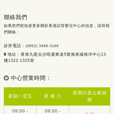
聯絡我們
如果您們想知道更多關於香港試管嬰兒中心的信息，請與我
們聯絡：
診所電話：
(0852) 3468-3168
地址：香港九龍尖沙咀廣東道5號海港城海洋中心13
樓1322-1325室
中心營業時間：
星期日及公衆假
星期一至五
星 期 六
期
09:00 -
09:00 -