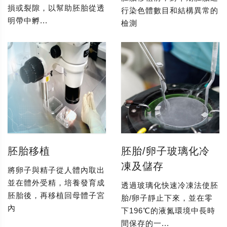
損或裂隙，以幫助胚胎從透
行染色體數目和結構異常的
明帶中孵...
檢測
胚胎移植
胚胎/卵子玻璃化冷
凍及儲存
將卵子與精子從人體內取出
並在體外受精，培養發育成
透過玻璃化快速冷凍法使胚
胚胎後，再移植回母體子宮
胎/卵子靜止下來，並在零
內
下196℃的液氮環境中長時
間保存的一...