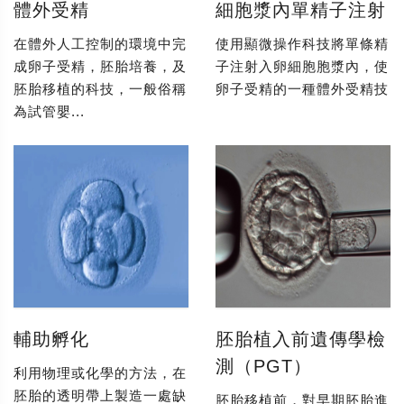
體外受精
細胞漿內單精子注射
在體外人工控制的環境中完
使用顯微操作科技將單條精
成卵子受精，胚胎培養，及
子注射入卵細胞胞漿內，使
胚胎移植的科技，一般俗稱
卵子受精的一種體外受精技
為試管嬰...
輔助孵化
胚胎植入前遺傳學檢
測（PGT）
利用物理或化學的方法，在
胚胎的透明帶上製造一處缺
胚胎移植前，對早期胚胎進