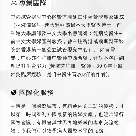
專業團隊
香港試管嬰兒中心的醫療團隊由生殖醫學專家組成
（林淑儀醫生–澳大利亞墨爾本大學醫學博士，前
香港大學講師及中文大學名譽講師；龍炳梁醫生–
前中文大學婦産科教授，曾主理香港威爾斯親王醫
院的香港第一個公立試管嬰兒中心）。 如有需
要，中心亦有註冊中醫師中西合璧，針對不孕症調
理提升生育能力 (黃梅芳註冊中醫師 - 30多年中醫
針灸臨床經驗，是 [[中醫生育攻略]]的作者)。
國際化服務
香港是一個國際城市，有精通兩文三語的優勢，可
以第一時間看到外國最新的醫學文獻，也經常舉行
國際會議，有機會與世界各地權威的專家交流經
驗，令我們可以給予病人國際水平的服務。