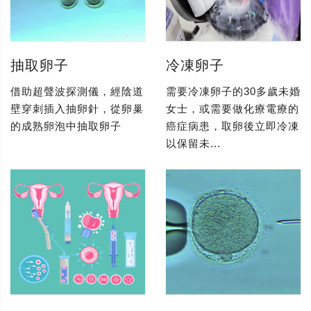
抽取卵子
冷凍卵子
借助超聲波探測儀，經陰道
需要冷凍卵子的30多歲未婚
壁穿刺插入抽卵針，從卵巢
女士，或需要做化療電療的
的成熟卵泡中抽取卵子
癌症病患，取卵後立即冷凍
以保留未...