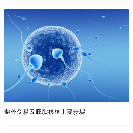
體外受精及胚胎移植主要步驟