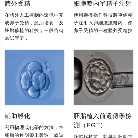
體外受精
細胞漿內單精子注射
在體外人工控制的環境中完
使用顯微操作科技將單條精
成卵子受精，胚胎培養，及
子注射入卵細胞胞漿內，使
胚胎移植的科技，一般俗稱
卵子受精的一種體外受精技
為試管嬰...
輔助孵化
胚胎植入前遺傳學檢
測（PGT）
利用物理或化學的方法，在
胚胎的透明帶上製造一處缺
胚胎移植前，對早期胚胎進