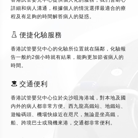
詳細和病人溝通，根據個人的情況選擇最適合的療
程及有足夠的時間解答病人的疑惑。
便捷化驗服務
香港試管嬰兒中心的化驗所位置就在隔鄰，化驗報
告一般約2個小時就有結果，能夠更加節省病人的
時間。
交通便利
香港試管嬰兒中心位於尖沙咀海港城，對本地及國
内外的病人都非常方便。西九龍高鐵站、地鐵站、
遊輪碼頭、機場快線近在咫尺，無論是坐高鐵，
船、跨境巴士或飛機來港，交通都非常便利。