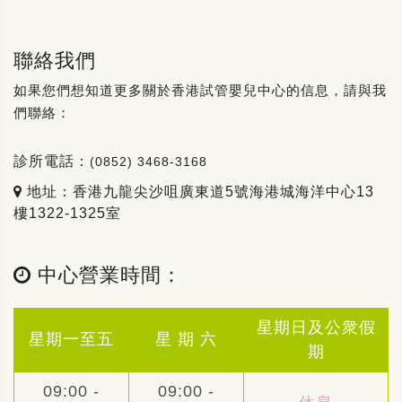
聯絡我們
如果您們想知道更多關於香港試管嬰兒中心的信息，請與我
們聯絡：
診所電話：
(0852) 3468-3168
地址：香港九龍尖沙咀廣東道5號海港城海洋中心13
樓1322-1325室
中心營業時間：
星期日及公衆假
星期一至五
星 期 六
期
09:00 -
09:00 -