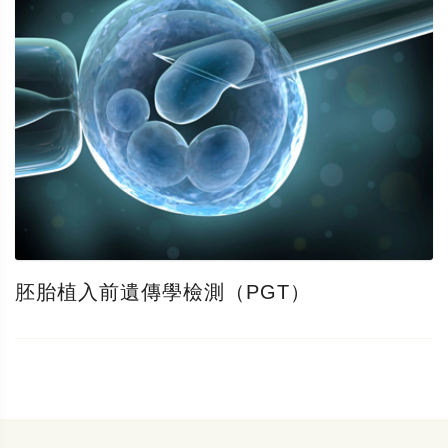
胚胎植入前遺傳學檢測（PGT）