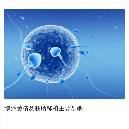
體外受精及胚胎移植主要步驟