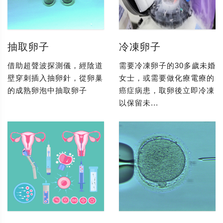
抽取卵子
冷凍卵子
借助超聲波探測儀，經陰道
需要冷凍卵子的30多歲未婚
壁穿刺插入抽卵針，從卵巢
女士，或需要做化療電療的
的成熟卵泡中抽取卵子
癌症病患，取卵後立即冷凍
以保留未...