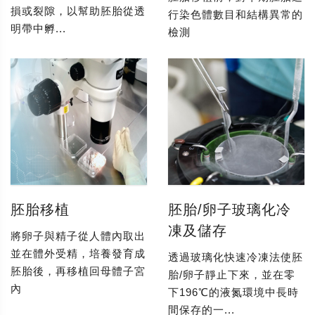
損或裂隙，以幫助胚胎從透
行染色體數目和結構異常的
明帶中孵...
檢測
胚胎移植
胚胎/卵子玻璃化冷
凍及儲存
將卵子與精子從人體內取出
並在體外受精，培養發育成
透過玻璃化快速冷凍法使胚
胚胎後，再移植回母體子宮
胎/卵子靜止下來，並在零
內
下196℃的液氮環境中長時
間保存的一...