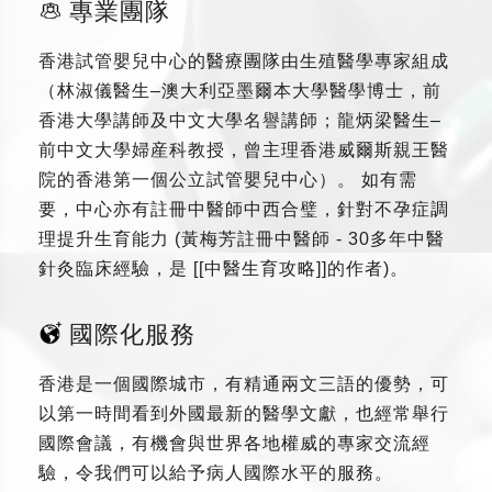
專業團隊
香港試管嬰兒中心的醫療團隊由生殖醫學專家組成
（林淑儀醫生–澳大利亞墨爾本大學醫學博士，前
香港大學講師及中文大學名譽講師；龍炳梁醫生–
前中文大學婦産科教授，曾主理香港威爾斯親王醫
院的香港第一個公立試管嬰兒中心）。 如有需
要，中心亦有註冊中醫師中西合璧，針對不孕症調
理提升生育能力 (黃梅芳註冊中醫師 - 30多年中醫
針灸臨床經驗，是 [[中醫生育攻略]]的作者)。
國際化服務
香港是一個國際城市，有精通兩文三語的優勢，可
以第一時間看到外國最新的醫學文獻，也經常舉行
國際會議，有機會與世界各地權威的專家交流經
驗，令我們可以給予病人國際水平的服務。