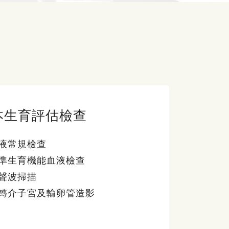
本生育評估檢查
液常規檢查
準生育機能血液檢查
聲波掃描
轉介子宮及輸卵管造影