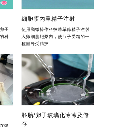
細胞漿內單精子注射
卵子
使用顯微操作科技將單條精子注射
的科
入卵細胞胞漿內，使卵子受精的一
種體外受精技
胚胎/卵子玻璃化冷凍及儲
存
在體