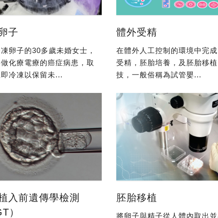
卵子
體外受精
凍卵子的30多歲未婚女士，
在體外人工控制的環境中完成
要做化療電療的癌症病患，取
受精，胚胎培養，及胚胎移植
即冷凍以保留未...
技，一般俗稱為試管嬰...
植入前遺傳學檢測
胚胎移植
GT）
將卵子與精子從人體內取出並