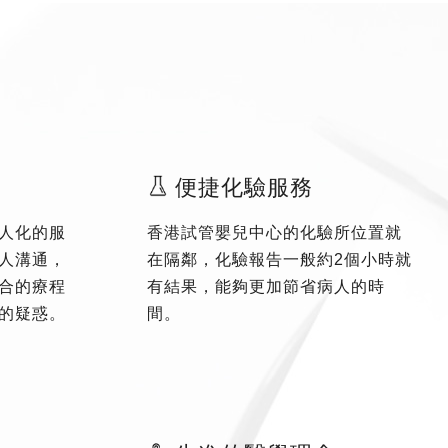
便捷化驗服務
人化的服
香港試管嬰兒中心的化驗所位置就
人溝通，
在隔鄰，化驗報告一般約2個小時就
合的療程
有結果，能夠更加節省病人的時
的疑惑。
間。