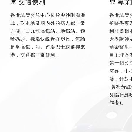
交通便利
專業
香港試管嬰兒中心位於尖沙咀海港
香港試管
城，對本地及國内外的病人都非常
殖醫學專
方便。西九龍高鐵站、地鐵站、遊
利亞墨爾
輪碼頭、機場快線近在咫尺，無論
大學講師
是坐高鐵，船、跨境巴士或飛機來
炳梁醫生
港，交通都非常便利。
曾主理香
第一個公
需要，中
璧，針對
(黃梅芳註
灸臨床經驗
作者)。