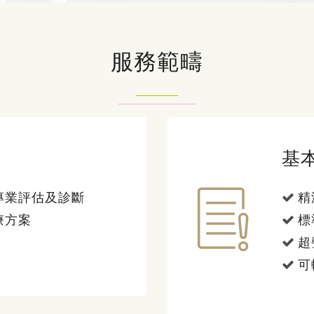
服務範疇
基
專業評估及診斷
精
療方案
標
超
可