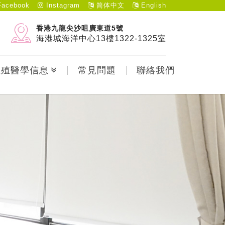
acebook
Instagram
简体中文
English
香港九龍尖沙咀廣東道5號
海港城海洋中心13樓1322-1325室
生殖醫學信息
常見問題
聯絡我們