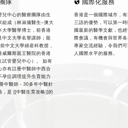
團隊
國際化服務
嬰兒中心的醫療團隊由生
香港是一個國際城市，有
家組成（林淑儀醫生–澳大
三語的優勢，可以第一時
本大學醫學博士，前香港
國最新的醫學文獻，也經
及中文大學名譽講師；龍
際會議，有機會與世界各
–前中文大學婦産科教授，
專家交流經驗，令我們可
港威爾斯親王醫院的香港
人國際水平的服務。
立試管嬰兒中心）。 如有
心亦有註冊中醫師中西合
不孕症調理提升生育能力
冊中醫師 - 30多年中醫針
，是 [[中醫生育攻略]]的