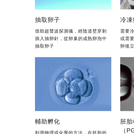
抽取卵子
冷凍
借助超聲波探測儀，經陰道壁穿刺
需要冷
插入抽卵針，從卵巢的成熟卵泡中
或需
抽取卵子
卵後立
輔助孵化
胚胎
（P
利用物理或化學的方法，在胚胎的