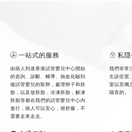
一站式的服務
私隱
由病人到達香港試管嬰兒中心開始
我們非常
的咨詢、診斷、輔導、抽血化驗到
生診症室
做試管嬰兒的取卵，處理卵子和胚
室以至獨
胎，以及放胚胎，冷凍胚胎，解凍
隔音的。
胚胎等都在我們的試管嬰兒中心内
進行，病人可以安心，很舒服，不
需要走來走去。