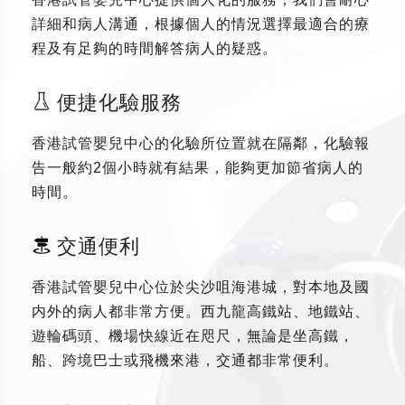
詳細和病人溝通，根據個人的情況選擇最適合的療
程及有足夠的時間解答病人的疑惑。
便捷化驗服務
香港試管嬰兒中心的化驗所位置就在隔鄰，化驗報
告一般約2個小時就有結果，能夠更加節省病人的
時間。
交通便利
香港試管嬰兒中心位於尖沙咀海港城，對本地及國
内外的病人都非常方便。西九龍高鐵站、地鐵站、
遊輪碼頭、機場快線近在咫尺，無論是坐高鐵，
船、跨境巴士或飛機來港，交通都非常便利。