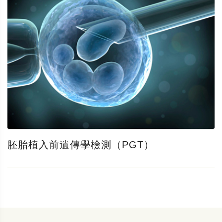
胚胎植入前遺傳學檢測（PGT）