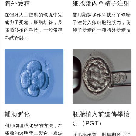
體外受精
細胞漿內單精子注射
在體外人工控制的環境中完
使用顯微操作科技將單條精
成卵子受精，胚胎培養，及
子注射入卵細胞胞漿內，使
胚胎移植的科技，一般俗稱
卵子受精的一種體外受精技
為試管嬰...
輔助孵化
胚胎植入前遺傳學檢
測（PGT）
利用物理或化學的方法，在
胚胎的透明帶上製造一處缺
胚胎移植前，對早期胚胎進