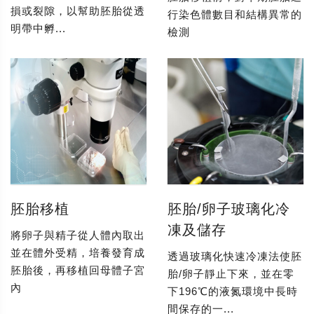
損或裂隙，以幫助胚胎從透
行染色體數目和結構異常的
明帶中孵...
檢測
胚胎移植
胚胎/卵子玻璃化冷
凍及儲存
將卵子與精子從人體內取出
並在體外受精，培養發育成
透過玻璃化快速冷凍法使胚
胚胎後，再移植回母體子宮
胎/卵子靜止下來，並在零
內
下196℃的液氮環境中長時
間保存的一...