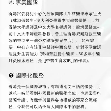
專業團隊
香港試管嬰兒中心的醫療團隊由生殖醫學專家組成
（林淑儀醫生–澳大利亞墨爾本大學醫學博士，前
香港大學講師及中文大學名譽講師；龍炳梁醫生–
前中文大學婦産科教授，曾主理香港威爾斯親王醫
院的香港第一個公立試管嬰兒中心）。 如有需
要，中心亦有註冊中醫師中西合璧，針對不孕症調
理提升生育能力 (黃梅芳註冊中醫師 - 30多年中醫
針灸臨床經驗，是 [[中醫生育攻略]]的作者)。
國際化服務
香港是一個國際城市，有精通兩文三語的優勢，可
以第一時間看到外國最新的醫學文獻，也經常舉行
國際會議，有機會與世界各地權威的專家交流經
驗，令我們可以給予病人國際水平的服務。