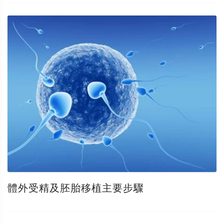
體外受精及胚胎移植主要步驟