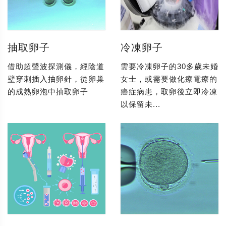
抽取卵子
冷凍卵子
借助超聲波探測儀，經陰道
需要冷凍卵子的30多歲未婚
壁穿刺插入抽卵針，從卵巢
女士，或需要做化療電療的
的成熟卵泡中抽取卵子
癌症病患，取卵後立即冷凍
以保留未...