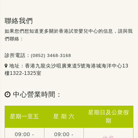
聯絡我們
如果您們想知道更多關於香港試管嬰兒中心的信息，請與我
們聯絡：
診所電話：
(0852) 3468-3168
地址：香港九龍尖沙咀廣東道5號海港城海洋中心13
樓1322-1325室
中心營業時間：
星期日及公衆假
星期一至五
星 期 六
期
09:00 -
09:00 -