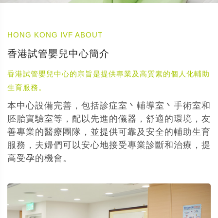
HONG KONG IVF ABOUT
香港試管嬰兒中心簡介
香港試管嬰兒中心的宗旨是提供專業及高質素的個人化輔助
生育服務。
本中心設備完善，包括診症室丶輔導室丶手術室和
胚胎實驗室等，配以先進的儀器，舒適的環境，友
善專業的醫療團隊，並提供可靠及安全的輔助生育
服務，夫婦們可以安心地接受專業診斷和治療，提
高受孕的機會。