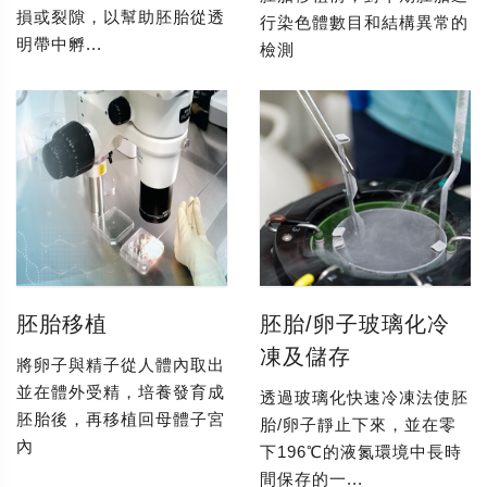
損或裂隙，以幫助胚胎從透
行染色體數目和結構異常的
明帶中孵...
檢測
胚胎移植
胚胎/卵子玻璃化冷
凍及儲存
將卵子與精子從人體內取出
並在體外受精，培養發育成
透過玻璃化快速冷凍法使胚
胚胎後，再移植回母體子宮
胎/卵子靜止下來，並在零
內
下196℃的液氮環境中長時
間保存的一...