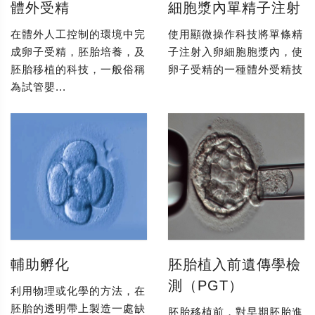
體外受精
細胞漿內單精子注射
在體外人工控制的環境中完
使用顯微操作科技將單條精
成卵子受精，胚胎培養，及
子注射入卵細胞胞漿內，使
胚胎移植的科技，一般俗稱
卵子受精的一種體外受精技
為試管嬰...
輔助孵化
胚胎植入前遺傳學檢
測（PGT）
利用物理或化學的方法，在
胚胎的透明帶上製造一處缺
胚胎移植前，對早期胚胎進