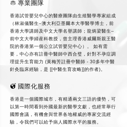
專業團隊
香港試管嬰兒中心的醫療團隊由生殖醫學專家組成
（林淑儀醫生–澳大利亞墨爾本大學醫學博士，前
香港大學講師及中文大學名譽講師；龍炳梁醫生–
前中文大學婦産科教授，曾主理香港威爾斯親王醫
院的香港第一個公立試管嬰兒中心）。 如有需
要，中心亦有註冊中醫師中西合璧，針對不孕症調
理提升生育能力 (黃梅芳註冊中醫師 - 30多年中醫
針灸臨床經驗，是 [[中醫生育攻略]]的作者)。
國際化服務
香港是一個國際城市，有精通兩文三語的優勢，可
以第一時間看到外國最新的醫學文獻，也經常舉行
國際會議，有機會與世界各地權威的專家交流經
驗，令我們可以給予病人國際水平的服務。