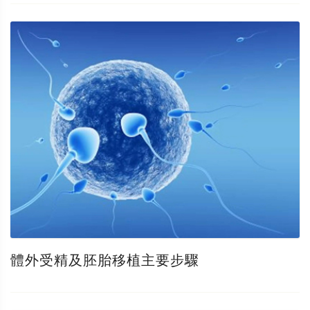
體外受精及胚胎移植主要步驟