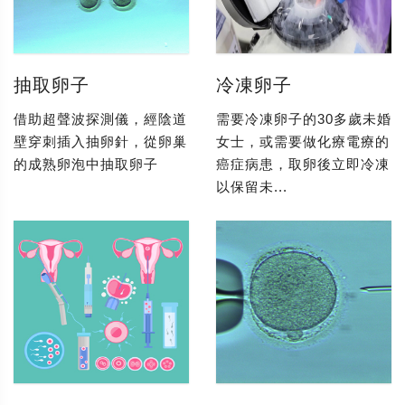
抽取卵子
冷凍卵子
借助超聲波探測儀，經陰道
需要冷凍卵子的30多歲未婚
壁穿刺插入抽卵針，從卵巢
女士，或需要做化療電療的
的成熟卵泡中抽取卵子
癌症病患，取卵後立即冷凍
以保留未...