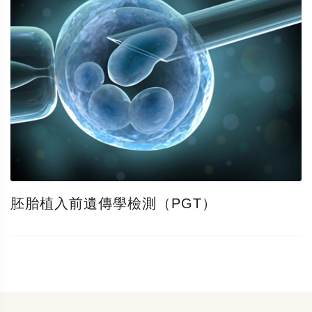
胚胎植入前遺傳學檢測（PGT）