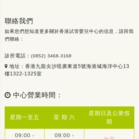
聯絡我們
如果您們想知道更多關於香港試管嬰兒中心的信息，請與我
們聯絡：
診所電話：
(0852) 3468-3168
地址：香港九龍尖沙咀廣東道5號海港城海洋中心13
樓1322-1325室
中心營業時間：
星期日及公衆假
星期一至五
星 期 六
期
09:00 -
09:00 -