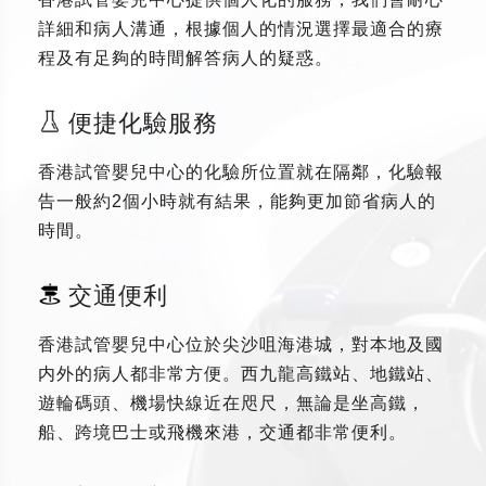
詳細和病人溝通，根據個人的情況選擇最適合的療
程及有足夠的時間解答病人的疑惑。
便捷化驗服務
香港試管嬰兒中心的化驗所位置就在隔鄰，化驗報
告一般約2個小時就有結果，能夠更加節省病人的
時間。
交通便利
香港試管嬰兒中心位於尖沙咀海港城，對本地及國
内外的病人都非常方便。西九龍高鐵站、地鐵站、
遊輪碼頭、機場快線近在咫尺，無論是坐高鐵，
船、跨境巴士或飛機來港，交通都非常便利。