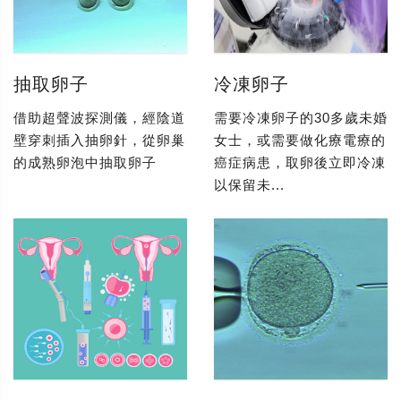
抽取卵子
冷凍卵子
借助超聲波探測儀，經陰道
需要冷凍卵子的30多歲未婚
壁穿刺插入抽卵針，從卵巢
女士，或需要做化療電療的
的成熟卵泡中抽取卵子
癌症病患，取卵後立即冷凍
以保留未...