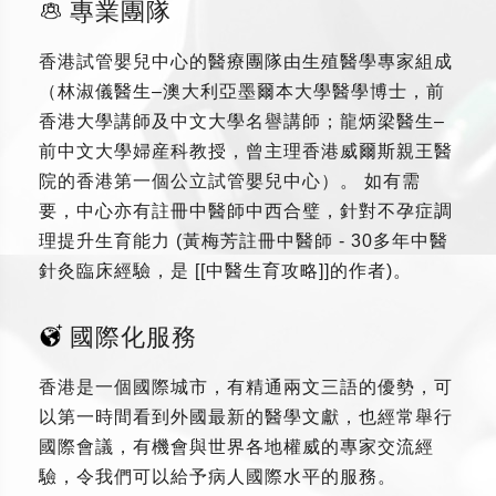
專業團隊
香港試管嬰兒中心的醫療團隊由生殖醫學專家組成
（林淑儀醫生–澳大利亞墨爾本大學醫學博士，前
香港大學講師及中文大學名譽講師；龍炳梁醫生–
前中文大學婦産科教授，曾主理香港威爾斯親王醫
院的香港第一個公立試管嬰兒中心）。 如有需
要，中心亦有註冊中醫師中西合璧，針對不孕症調
理提升生育能力 (黃梅芳註冊中醫師 - 30多年中醫
針灸臨床經驗，是 [[中醫生育攻略]]的作者)。
國際化服務
香港是一個國際城市，有精通兩文三語的優勢，可
以第一時間看到外國最新的醫學文獻，也經常舉行
國際會議，有機會與世界各地權威的專家交流經
驗，令我們可以給予病人國際水平的服務。