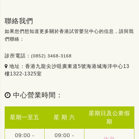
聯絡我們
如果您們想知道更多關於香港試管嬰兒中心的信息，請與我
們聯絡：
診所電話：
(0852) 3468-3168
地址：香港九龍尖沙咀廣東道5號海港城海洋中心13
樓1322-1325室
中心營業時間：
星期日及公衆假
星期一至五
星 期 六
期
09:00 -
09:00 -