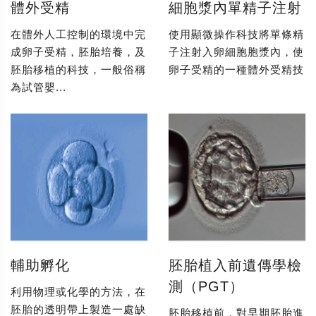
體外受精
細胞漿內單精子注射
在體外人工控制的環境中完
使用顯微操作科技將單條精
成卵子受精，胚胎培養，及
子注射入卵細胞胞漿內，使
胚胎移植的科技，一般俗稱
卵子受精的一種體外受精技
為試管嬰...
輔助孵化
胚胎植入前遺傳學檢
測（PGT）
利用物理或化學的方法，在
胚胎的透明帶上製造一處缺
胚胎移植前，對早期胚胎進