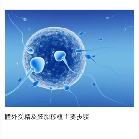
體外受精及胚胎移植主要步驟