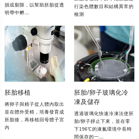
損或裂隙，以幫助胚胎從透
行染色體數目和結構異常的
明帶中孵...
檢測
胚胎移植
胚胎/卵子玻璃化冷
凍及儲存
將卵子與精子從人體內取出
並在體外受精，培養發育成
透過玻璃化快速冷凍法使胚
胚胎後，再移植回母體子宮
胎/卵子靜止下來，並在零
內
下196℃的液氮環境中長時
間保存的一...