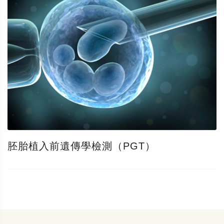
胚胎植入前遺傳學檢測（PGT）