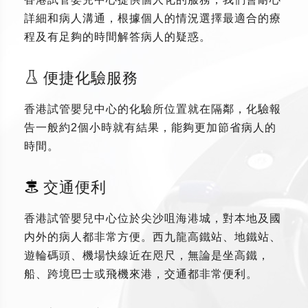
詳細和病人溝通，根據個人的情況選擇最適合的療
程及有足夠的時間解答病人的疑惑。
便捷化驗服務
香港試管嬰兒中心的化驗所位置就在隔鄰，化驗報
告一般約2個小時就有結果，能夠更加節省病人的
時間。
交通便利
香港試管嬰兒中心位於尖沙咀海港城，對本地及國
内外的病人都非常方便。西九龍高鐵站、地鐵站、
遊輪碼頭、機場快線近在咫尺，無論是坐高鐵，
船、跨境巴士或飛機來港，交通都非常便利。