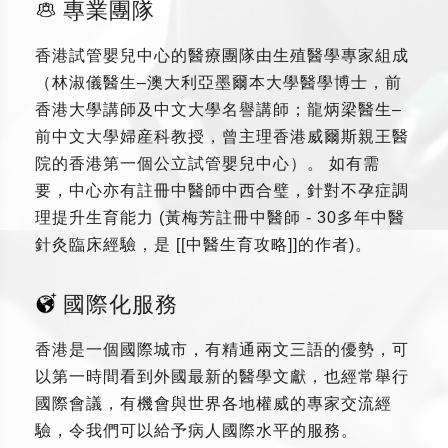
專業團隊
香港試管嬰兒中心的醫療團隊由生殖醫學專家組成
（林淑儀醫生–澳大利亞墨爾本大學醫學博士，前
香港大學講師及中文大學名譽講師；龍炳梁醫生–
前中文大學婦産科教授，曾主理香港威爾斯親王醫
院的香港第一個公立試管嬰兒中心）。 如有需
要，中心亦有註冊中醫師中西合璧，針對不孕症調
理提升生育能力 (黃梅芳註冊中醫師 - 30多年中醫
針灸臨床經驗，是 [[中醫生育攻略]]的作者)。
國際化服務
香港是一個國際城市，有精通兩文三語的優勢，可
以第一時間看到外國最新的醫學文獻，也經常舉行
國際會議，有機會與世界各地權威的專家交流經
驗，令我們可以給予病人國際水平的服務。