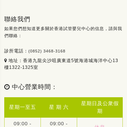
聯絡我們
如果您們想知道更多關於香港試管嬰兒中心的信息，請與我
們聯絡：
診所電話：
(0852) 3468-3168
地址：香港九龍尖沙咀廣東道5號海港城海洋中心13
樓1322-1325室
中心營業時間：
星期日及公衆假
星期一至五
星 期 六
期
09:00 -
09:00 -