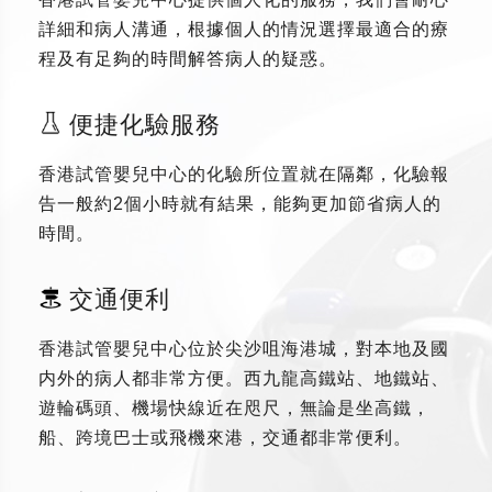
詳細和病人溝通，根據個人的情況選擇最適合的療
程及有足夠的時間解答病人的疑惑。
便捷化驗服務
香港試管嬰兒中心的化驗所位置就在隔鄰，化驗報
告一般約2個小時就有結果，能夠更加節省病人的
時間。
交通便利
香港試管嬰兒中心位於尖沙咀海港城，對本地及國
内外的病人都非常方便。西九龍高鐵站、地鐵站、
遊輪碼頭、機場快線近在咫尺，無論是坐高鐵，
船、跨境巴士或飛機來港，交通都非常便利。