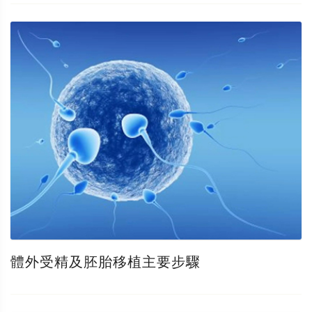
體外受精及胚胎移植主要步驟