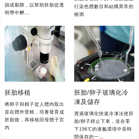
損或裂隙，以幫助胚胎從透
行染色體數目和結構異常的
明帶中孵...
檢測
胚胎移植
胚胎/卵子玻璃化冷
凍及儲存
將卵子與精子從人體內取出
並在體外受精，培養發育成
透過玻璃化快速冷凍法使胚
胚胎後，再移植回母體子宮
胎/卵子靜止下來，並在零
內
下196℃的液氮環境中長時
間保存的一...