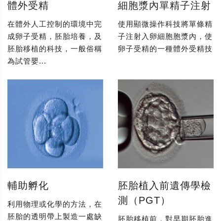
體外受精
細胞漿內單精子注射
在體外人工控制的環境中完
使用顯微操作科技將單條精
成卵子受精，胚胎培養，及
子注射入卵細胞胞漿內，使
胚胎移植的科技，一般俗稱
卵子受精的一種體外受精技
為試管嬰...
輔助孵化
胚胎植入前遺傳學檢
測（PGT）
利用物理或化學的方法，在
胚胎的透明帶上製造一處缺
胚胎移植前，對早期胚胎進