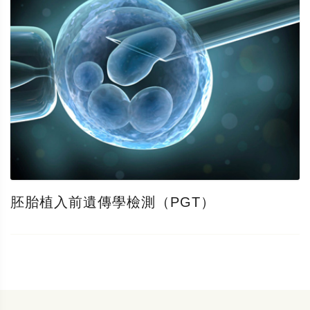
胚胎植入前遺傳學檢測（PGT）