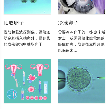
抽取卵子
冷凍卵子
借助超聲波探測儀，經陰道
需要冷凍卵子的30多歲未婚
壁穿刺插入抽卵針，從卵巢
女士，或需要做化療電療的
的成熟卵泡中抽取卵子
癌症病患，取卵後立即冷凍
以保留未...