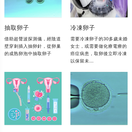
抽取卵子
冷凍卵子
借助超聲波探測儀，經陰道
需要冷凍卵子的30多歲未婚
壁穿刺插入抽卵針，從卵巢
女士，或需要做化療電療的
的成熟卵泡中抽取卵子
癌症病患，取卵後立即冷凍
以保留未...