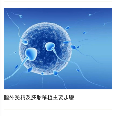
體外受精及胚胎移植主要步驟