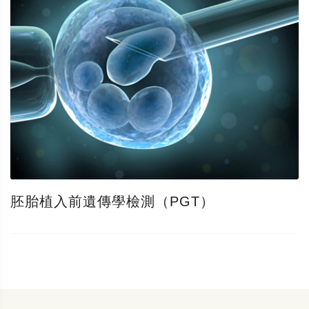
胚胎植入前遺傳學檢測（PGT）