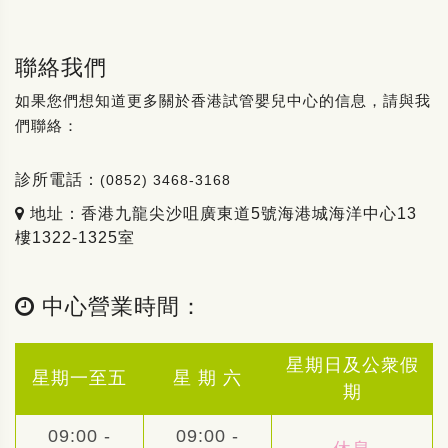
聯絡我們
如果您們想知道更多關於香港試管嬰兒中心的信息，請與我
們聯絡：
診所電話：
(0852) 3468-3168
地址：香港九龍尖沙咀廣東道5號海港城海洋中心13
樓1322-1325室
中心營業時間：
星期日及公衆假
星期一至五
星 期 六
期
09:00 -
09:00 -