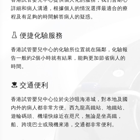
詳細和病人溝通，根據個人的情況選擇最適合的療
程及有足夠的時間解答病人的疑惑。
便捷化驗服務
香港試管嬰兒中心的化驗所位置就在隔鄰，化驗報
告一般約2個小時就有結果，能夠更加節省病人的
時間。
交通便利
香港試管嬰兒中心位於尖沙咀海港城，對本地及國
内外的病人都非常方便。西九龍高鐵站、地鐵站、
遊輪碼頭、機場快線近在咫尺，無論是坐高鐵，
船、跨境巴士或飛機來港，交通都非常便利。