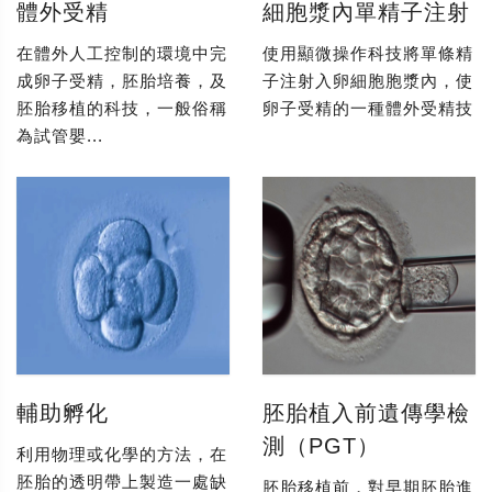
體外受精
細胞漿內單精子注射
在體外人工控制的環境中完
使用顯微操作科技將單條精
成卵子受精，胚胎培養，及
子注射入卵細胞胞漿內，使
胚胎移植的科技，一般俗稱
卵子受精的一種體外受精技
為試管嬰...
輔助孵化
胚胎植入前遺傳學檢
測（PGT）
利用物理或化學的方法，在
胚胎的透明帶上製造一處缺
胚胎移植前，對早期胚胎進