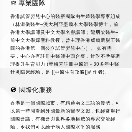
專業團隊
香港試管嬰兒中心的醫療團隊由生殖醫學專家組成
（林淑儀醫生–澳大利亞墨爾本大學醫學博士，前
香港大學講師及中文大學名譽講師；龍炳梁醫生–
前中文大學婦産科教授，曾主理香港威爾斯親王醫
院的香港第一個公立試管嬰兒中心）。 如有需
要，中心亦有註冊中醫師中西合璧，針對不孕症調
理提升生育能力 (黃梅芳註冊中醫師 - 30多年中醫
針灸臨床經驗，是 [[中醫生育攻略]]的作者)。
國際化服務
香港是一個國際城市，有精通兩文三語的優勢，可
以第一時間看到外國最新的醫學文獻，也經常舉行
國際會議，有機會與世界各地權威的專家交流經
驗，令我們可以給予病人國際水平的服務。