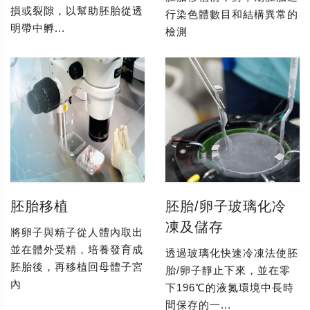
損或裂隙，以幫助胚胎從透
行染色體數目和結構異常的
明帶中孵...
檢測
胚胎移植
胚胎/卵子玻璃化冷
凍及儲存
將卵子與精子從人體內取出
並在體外受精，培養發育成
透過玻璃化快速冷凍法使胚
胚胎後，再移植回母體子宮
胎/卵子靜止下來，並在零
內
下196℃的液氮環境中長時
間保存的一...