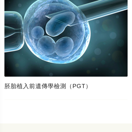
胚胎植入前遺傳學檢測（PGT）