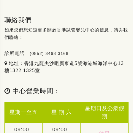
聯絡我們
如果您們想知道更多關於香港試管嬰兒中心的信息，請與我
們聯絡：
診所電話：
(0852) 3468-3168
地址：香港九龍尖沙咀廣東道5號海港城海洋中心13
樓1322-1325室
中心營業時間：
星期日及公衆假
星期一至五
星 期 六
期
09:00 -
09:00 -