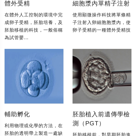
體外受精
細胞漿內單精子注射
在體外人工控制的環境中完
使用顯微操作科技將單條精
成卵子受精，胚胎培養，及
子注射入卵細胞胞漿內，使
胚胎移植的科技，一般俗稱
卵子受精的一種體外受精技
為試管嬰...
輔助孵化
胚胎植入前遺傳學檢
測（PGT）
利用物理或化學的方法，在
胚胎的透明帶上製造一處缺
胚胎移植前，對早期胚胎進