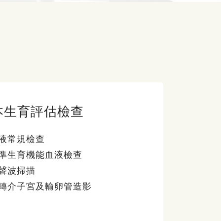
本生育評估檢查
液常規檢查
準生育機能血液檢查
聲波掃描
轉介子宮及輸卵管造影