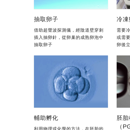
抽取卵子
冷凍
借助超聲波探測儀，經陰道壁穿刺
需要冷
插入抽卵針，從卵巢的成熟卵泡中
或需
抽取卵子
卵後立
輔助孵化
胚胎
（P
利用物理或化學的方法，在胚胎的