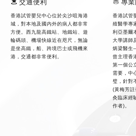
交通便利
專業
香港試管嬰兒中心位於尖沙咀海港
香港試管
城，對本地及國内外的病人都非常
殖醫學專
方便。西九龍高鐵站、地鐵站、遊
利亞墨爾
輪碼頭、機場快線近在咫尺，無論
大學講師
是坐高鐵，船、跨境巴士或飛機來
炳梁醫生
港，交通都非常便利。
曾主理香
第一個公
需要，中
璧，針對
(黃梅芳註
灸臨床經驗
作者)。