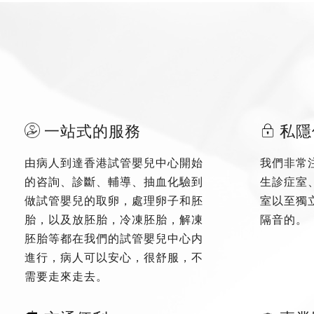
一站式的服務
私隱
由病人到達香港試管嬰兒中心開始
我們非常
的咨詢、診斷、輔導、抽血化驗到
生診症室
做試管嬰兒的取卵，處理卵子和胚
室以至獨
胎，以及放胚胎，冷凍胚胎，解凍
隔音的。
胚胎等都在我們的試管嬰兒中心内
進行，病人可以安心，很舒服，不
需要走來走去。