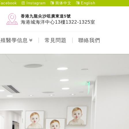
acebook
Instagram
简体中文
English
香港九龍尖沙咀廣東道5號
海港城海洋中心13樓1322-1325室
生殖醫學信息
常見問題
聯絡我們