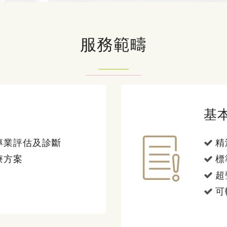
服務範疇
基
專業評估及診斷
精
療方案
標
超
可