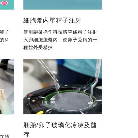
細胞漿內單精子注射
卵子
使用顯微操作科技將單條精子注射
的科
入卵細胞胞漿內，使卵子受精的一
種體外受精技
胚胎/卵子玻璃化冷凍及儲
存
在體