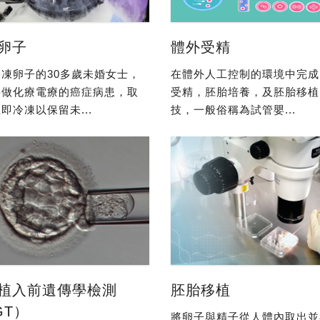
卵子
體外受精
凍卵子的30多歲未婚女士，
在體外人工控制的環境中完成
要做化療電療的癌症病患，取
受精，胚胎培養，及胚胎移植
即冷凍以保留未...
技，一般俗稱為試管嬰...
植入前遺傳學檢測
胚胎移植
GT）
將卵子與精子從人體內取出並