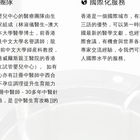
團隊
國際化服務
嬰兒中心的醫療團隊由生
香港是一個國際城市，有
家組成（林淑儀醫生–澳大
三語的優勢，可以第一時
本大學醫學博士，前香港
國最新的醫學文獻，也經
及中文大學名譽講師；龍
際會議，有機會與世界各
–前中文大學婦産科教授，
專家交流經驗，令我們可
港威爾斯親王醫院的香港
人國際水平的服務。
立試管嬰兒中心）。 如有
心亦有註冊中醫師中西合
不孕症調理提升生育能力
冊中醫師 - 30多年中醫針
，是 [[中醫生育攻略]]的