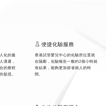
便捷化驗服務
人化的服
香港試管嬰兒中心的化驗所位置就
人溝通，
在隔鄰，化驗報告一般約2個小時就
合的療程
有結果，能夠更加節省病人的時
的疑惑。
間。