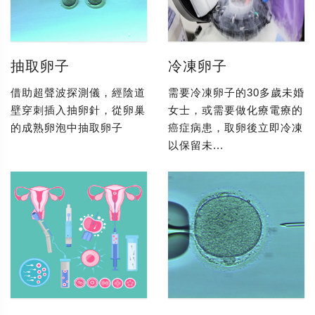
抽取卵子
冷凍卵子
借助超聲波探測儀，經陰道
需要冷凍卵子的30多歲未婚
壁穿刺插入抽卵針，從卵巢
女士，或需要做化療電療的
的成熟卵泡中抽取卵子
癌症病患，取卵後立即冷凍
以保留未...