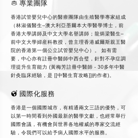
專業團隊
香港試管嬰兒中心的醫療團隊由生殖醫學專家組成
（林淑儀醫生–澳大利亞墨爾本大學醫學博士，前
香港大學講師及中文大學名譽講師；龍炳梁醫生–
前中文大學婦産科教授，曾主理香港威爾斯親王醫
院的香港第一個公立試管嬰兒中心）。 如有需
要，中心亦有註冊中醫師中西合璧，針對不孕症調
理提升生育能力 (黃梅芳註冊中醫師 - 30多年中醫
針灸臨床經驗，是 [[中醫生育攻略]]的作者)。
國際化服務
香港是一個國際城市，有精通兩文三語的優勢，可
以第一時間看到外國最新的醫學文獻，也經常舉行
國際會議，有機會與世界各地權威的專家交流經
驗，令我們可以給予病人國際水平的服務。