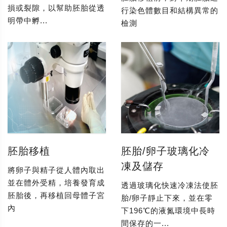
損或裂隙，以幫助胚胎從透
行染色體數目和結構異常的
明帶中孵...
檢測
胚胎移植
胚胎/卵子玻璃化冷
凍及儲存
將卵子與精子從人體內取出
並在體外受精，培養發育成
透過玻璃化快速冷凍法使胚
胚胎後，再移植回母體子宮
胎/卵子靜止下來，並在零
內
下196℃的液氮環境中長時
間保存的一...