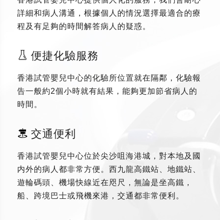
詳細和病人溝通，根據個人的情況選擇最適合的療
程及有足夠的時間解答病人的疑惑。
便捷化驗服務
香港試管嬰兒中心的化驗所位置就在隔鄰，化驗報
告一般約2個小時就有結果，能夠更加節省病人的
時間。
交通便利
香港試管嬰兒中心位於尖沙咀海港城，對本地及國
内外的病人都非常方便。西九龍高鐵站、地鐵站、
遊輪碼頭、機場快線近在咫尺，無論是坐高鐵，
船、跨境巴士或飛機來港，交通都非常便利。