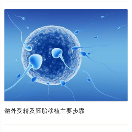
體外受精及胚胎移植主要步驟