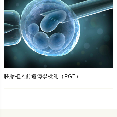
胚胎植入前遺傳學檢測（PGT）