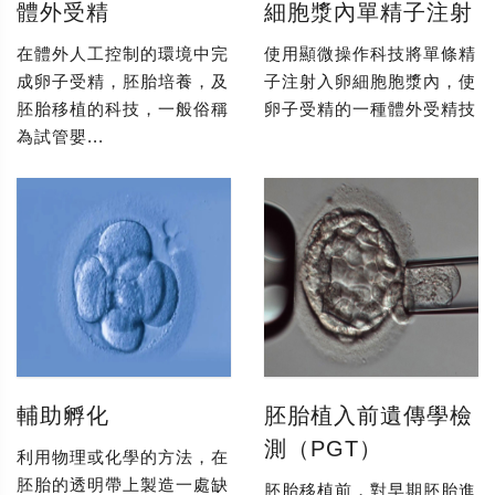
體外受精
細胞漿內單精子注射
在體外人工控制的環境中完
使用顯微操作科技將單條精
成卵子受精，胚胎培養，及
子注射入卵細胞胞漿內，使
胚胎移植的科技，一般俗稱
卵子受精的一種體外受精技
為試管嬰...
輔助孵化
胚胎植入前遺傳學檢
測（PGT）
利用物理或化學的方法，在
胚胎的透明帶上製造一處缺
胚胎移植前，對早期胚胎進