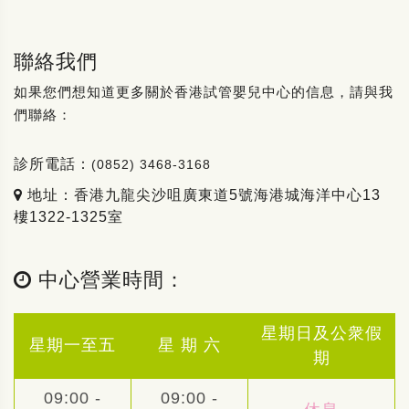
聯絡我們
如果您們想知道更多關於香港試管嬰兒中心的信息，請與我
們聯絡：
診所電話：
(0852) 3468-3168
地址：香港九龍尖沙咀廣東道5號海港城海洋中心13
樓1322-1325室
中心營業時間：
星期日及公衆假
星期一至五
星 期 六
期
09:00 -
09:00 -