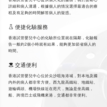
詳細和病人溝通，根據個人的情況選擇最適合的療
程及有足夠的時間解答病人的疑惑。
便捷化驗服務
香港試管嬰兒中心的化驗所位置就在隔鄰，化驗報
告一般約2個小時就有結果，能夠更加節省病人的
時間。
交通便利
香港試管嬰兒中心位於尖沙咀海港城，對本地及國
内外的病人都非常方便。西九龍高鐵站、地鐵站、
遊輪碼頭、機場快線近在咫尺，無論是坐高鐵，
船、跨境巴士或飛機來港，交通都非常便利。