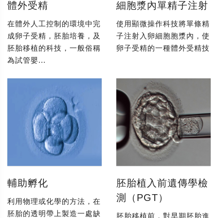
體外受精
細胞漿內單精子注射
在體外人工控制的環境中完
使用顯微操作科技將單條精
成卵子受精，胚胎培養，及
子注射入卵細胞胞漿內，使
胚胎移植的科技，一般俗稱
卵子受精的一種體外受精技
為試管嬰...
輔助孵化
胚胎植入前遺傳學檢
測（PGT）
利用物理或化學的方法，在
胚胎的透明帶上製造一處缺
胚胎移植前，對早期胚胎進