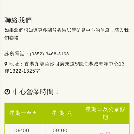
聯絡我們
如果您們想知道更多關於香港試管嬰兒中心的信息，請與我
們聯絡：
診所電話：
(0852) 3468-3168
地址：香港九龍尖沙咀廣東道5號海港城海洋中心13
樓1322-1325室
中心營業時間：
星期日及公衆假
星期一至五
星 期 六
期
09:00 -
09:00 -