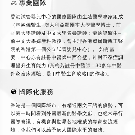
專業團隊
香港試管嬰兒中心的醫療團隊由生殖醫學專家組成
（林淑儀醫生–澳大利亞墨爾本大學醫學博士，前
香港大學講師及中文大學名譽講師；龍炳梁醫生–
前中文大學婦産科教授，曾主理香港威爾斯親王醫
院的香港第一個公立試管嬰兒中心）。 如有需
要，中心亦有註冊中醫師中西合璧，針對不孕症調
理提升生育能力 (黃梅芳註冊中醫師 - 30多年中醫
針灸臨床經驗，是 [[中醫生育攻略]]的作者)。
國際化服務
香港是一個國際城市，有精通兩文三語的優勢，可
以第一時間看到外國最新的醫學文獻，也經常舉行
國際會議，有機會與世界各地權威的專家交流經
驗，令我們可以給予病人國際水平的服務。