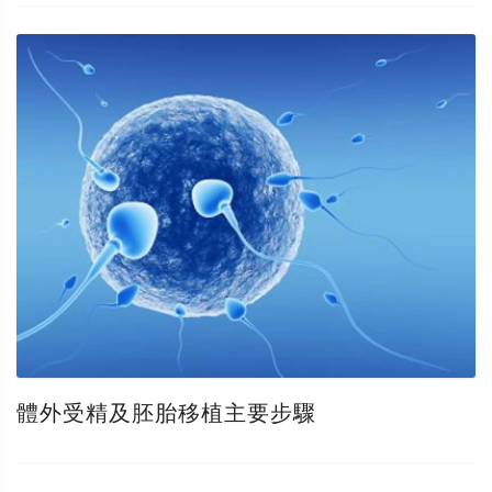
體外受精及胚胎移植主要步驟