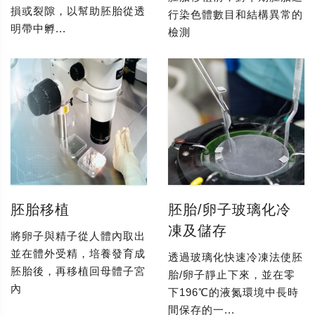
損或裂隙，以幫助胚胎從透
行染色體數目和結構異常的
明帶中孵...
檢測
胚胎移植
胚胎/卵子玻璃化冷
凍及儲存
將卵子與精子從人體內取出
並在體外受精，培養發育成
透過玻璃化快速冷凍法使胚
胚胎後，再移植回母體子宮
胎/卵子靜止下來，並在零
內
下196℃的液氮環境中長時
間保存的一...