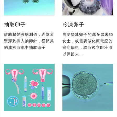
抽取卵子
冷凍卵子
借助超聲波探測儀，經陰道
需要冷凍卵子的30多歲未婚
壁穿刺插入抽卵針，從卵巢
女士，或需要做化療電療的
的成熟卵泡中抽取卵子
癌症病患，取卵後立即冷凍
以保留未...