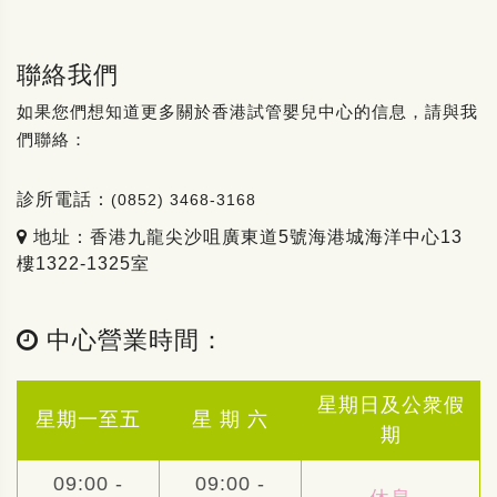
聯絡我們
如果您們想知道更多關於香港試管嬰兒中心的信息，請與我
們聯絡：
診所電話：
(0852) 3468-3168
地址：香港九龍尖沙咀廣東道5號海港城海洋中心13
樓1322-1325室
中心營業時間：
星期日及公衆假
星期一至五
星 期 六
期
09:00 -
09:00 -