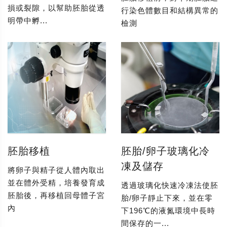
損或裂隙，以幫助胚胎從透
行染色體數目和結構異常的
明帶中孵...
檢測
胚胎移植
胚胎/卵子玻璃化冷
凍及儲存
將卵子與精子從人體內取出
並在體外受精，培養發育成
透過玻璃化快速冷凍法使胚
胚胎後，再移植回母體子宮
胎/卵子靜止下來，並在零
內
下196℃的液氮環境中長時
間保存的一...