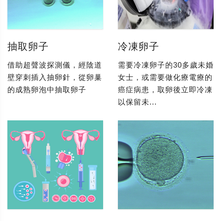
抽取卵子
冷凍卵子
借助超聲波探測儀，經陰道
需要冷凍卵子的30多歲未婚
壁穿刺插入抽卵針，從卵巢
女士，或需要做化療電療的
的成熟卵泡中抽取卵子
癌症病患，取卵後立即冷凍
以保留未...