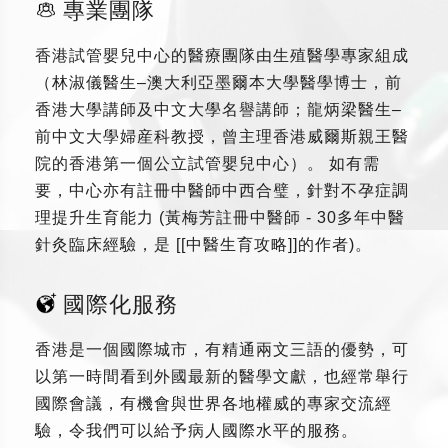
專業團隊
香港試管嬰兒中心的醫療團隊由生殖醫學專家組成
（林淑儀醫生–澳大利亞墨爾本大學醫學博士，前
香港大學講師及中文大學名譽講師；龍炳梁醫生–
前中文大學婦産科教授，曾主理香港威爾斯親王醫
院的香港第一個公立試管嬰兒中心）。 如有需
要，中心亦有註冊中醫師中西合璧，針對不孕症調
理提升生育能力 (黃梅芳註冊中醫師 - 30多年中醫
針灸臨床經驗，是 [[中醫生育攻略]]的作者)。
國際化服務
香港是一個國際城市，有精通兩文三語的優勢，可
以第一時間看到外國最新的醫學文獻，也經常舉行
國際會議，有機會與世界各地權威的專家交流經
驗，令我們可以給予病人國際水平的服務。