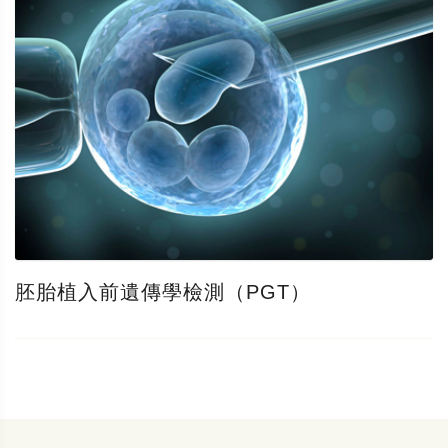
胚胎植入前遺傳學檢測（PGT）