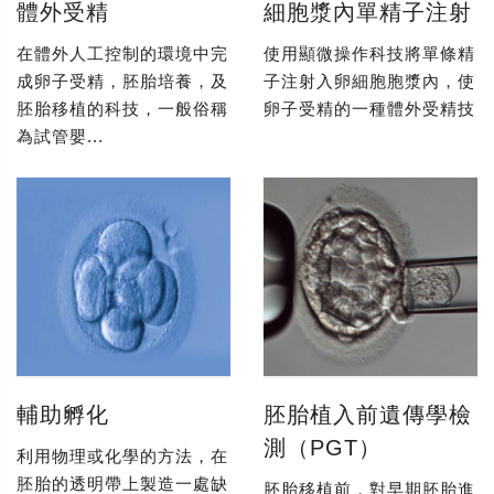
體外受精
細胞漿內單精子注射
在體外人工控制的環境中完
使用顯微操作科技將單條精
成卵子受精，胚胎培養，及
子注射入卵細胞胞漿內，使
胚胎移植的科技，一般俗稱
卵子受精的一種體外受精技
為試管嬰...
輔助孵化
胚胎植入前遺傳學檢
測（PGT）
利用物理或化學的方法，在
胚胎的透明帶上製造一處缺
胚胎移植前，對早期胚胎進