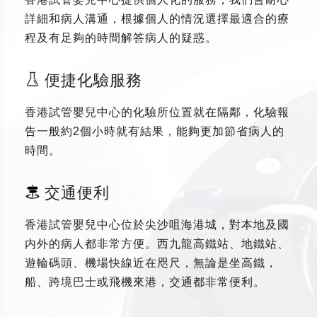
詳細和病人溝通，根據個人的情況選擇最適合的療
程及有足夠的時間解答病人的疑惑。
便捷化驗服務
香港試管嬰兒中心的化驗所位置就在隔鄰，化驗報
告一般約2個小時就有結果，能夠更加節省病人的
時間。
交通便利
香港試管嬰兒中心位於尖沙咀海港城，對本地及國
内外的病人都非常方便。西九龍高鐵站、地鐵站、
遊輪碼頭、機場快線近在咫尺，無論是坐高鐵，
船、跨境巴士或飛機來港，交通都非常便利。