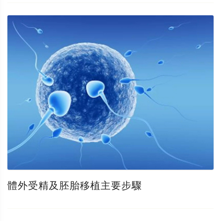
體外受精及胚胎移植主要步驟