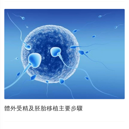
體外受精及胚胎移植主要步驟