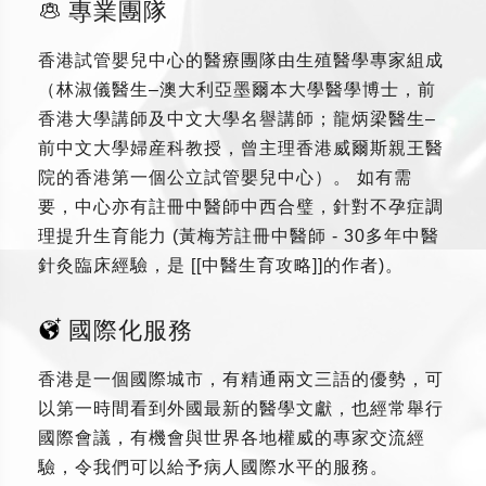
專業團隊
香港試管嬰兒中心的醫療團隊由生殖醫學專家組成
（林淑儀醫生–澳大利亞墨爾本大學醫學博士，前
香港大學講師及中文大學名譽講師；龍炳梁醫生–
前中文大學婦産科教授，曾主理香港威爾斯親王醫
院的香港第一個公立試管嬰兒中心）。 如有需
要，中心亦有註冊中醫師中西合璧，針對不孕症調
理提升生育能力 (黃梅芳註冊中醫師 - 30多年中醫
針灸臨床經驗，是 [[中醫生育攻略]]的作者)。
國際化服務
香港是一個國際城市，有精通兩文三語的優勢，可
以第一時間看到外國最新的醫學文獻，也經常舉行
國際會議，有機會與世界各地權威的專家交流經
驗，令我們可以給予病人國際水平的服務。