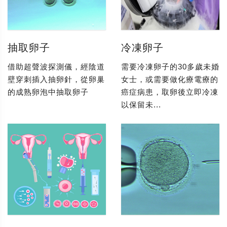
抽取卵子
冷凍卵子
借助超聲波探測儀，經陰道
需要冷凍卵子的30多歲未婚
壁穿刺插入抽卵針，從卵巢
女士，或需要做化療電療的
的成熟卵泡中抽取卵子
癌症病患，取卵後立即冷凍
以保留未...