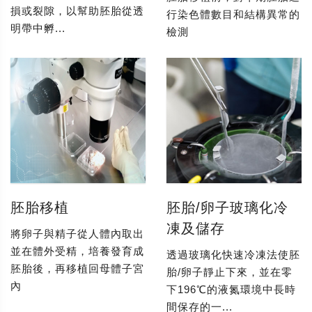
損或裂隙，以幫助胚胎從透
行染色體數目和結構異常的
明帶中孵...
檢測
胚胎移植
胚胎/卵子玻璃化冷
凍及儲存
將卵子與精子從人體內取出
並在體外受精，培養發育成
透過玻璃化快速冷凍法使胚
胚胎後，再移植回母體子宮
胎/卵子靜止下來，並在零
內
下196℃的液氮環境中長時
間保存的一...