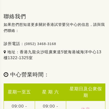
聯絡我們
如果您們想知道更多關於香港試管嬰兒中心的信息，請與我
們聯絡：
診所電話：
(0852) 3468-3168
地址：香港九龍尖沙咀廣東道5號海港城海洋中心13
樓1322-1325室
中心營業時間：
星期日及公衆假
星期一至五
星 期 六
期
09:00 -
09:00 -