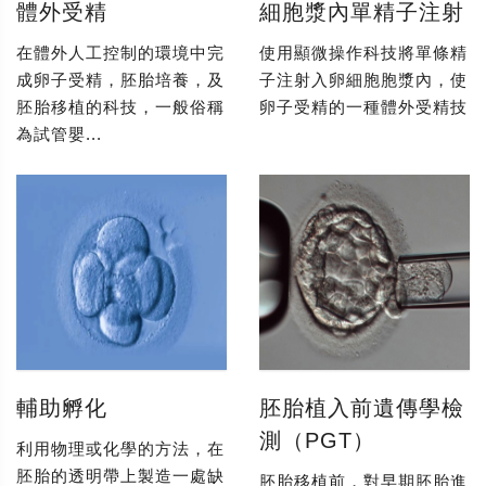
體外受精
細胞漿內單精子注射
在體外人工控制的環境中完
使用顯微操作科技將單條精
成卵子受精，胚胎培養，及
子注射入卵細胞胞漿內，使
胚胎移植的科技，一般俗稱
卵子受精的一種體外受精技
為試管嬰...
輔助孵化
胚胎植入前遺傳學檢
測（PGT）
利用物理或化學的方法，在
胚胎的透明帶上製造一處缺
胚胎移植前，對早期胚胎進