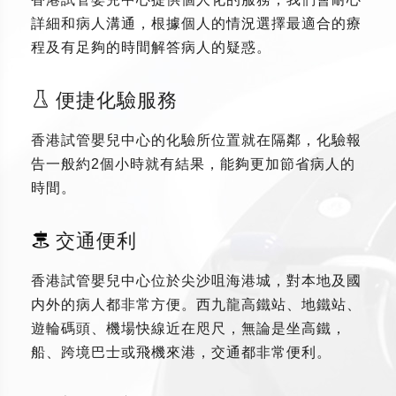
詳細和病人溝通，根據個人的情況選擇最適合的療
程及有足夠的時間解答病人的疑惑。
便捷化驗服務
香港試管嬰兒中心的化驗所位置就在隔鄰，化驗報
告一般約2個小時就有結果，能夠更加節省病人的
時間。
交通便利
香港試管嬰兒中心位於尖沙咀海港城，對本地及國
内外的病人都非常方便。西九龍高鐵站、地鐵站、
遊輪碼頭、機場快線近在咫尺，無論是坐高鐵，
船、跨境巴士或飛機來港，交通都非常便利。