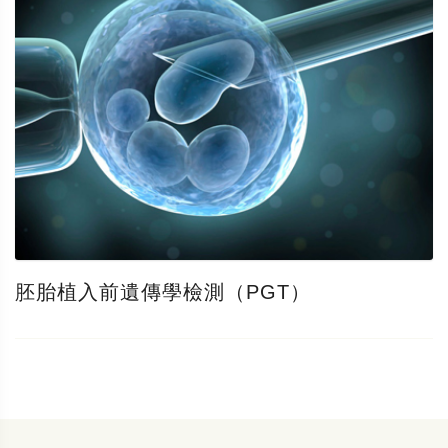
胚胎植入前遺傳學檢測（PGT）