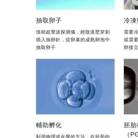
抽取卵子
冷凍
借助超聲波探測儀，經陰道壁穿刺
需要冷
插入抽卵針，從卵巢的成熟卵泡中
或需
抽取卵子
卵後立
輔助孵化
胚胎
（P
利用物理或化學的方法，在胚胎的