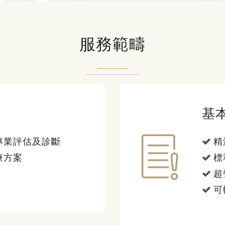
服務範疇
基
專業評估及診斷
精
療方案
標
超
可