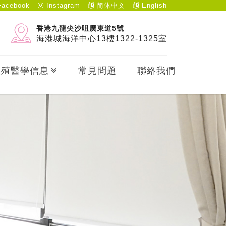
acebook
Instagram
简体中文
English
香港九龍尖沙咀廣東道5號
海港城海洋中心13樓1322-1325室
生殖醫學信息
常見問題
聯絡我們