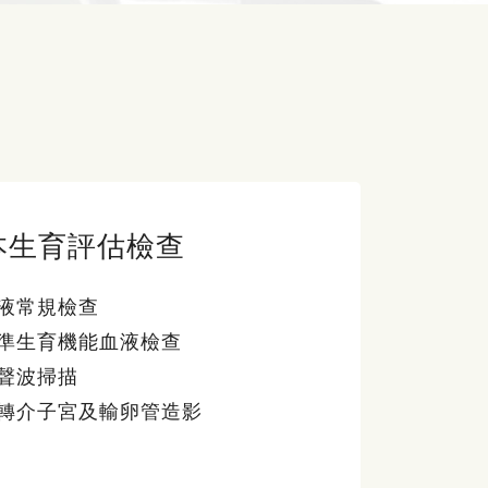
本生育評估檢查
液常規檢查
準生育機能血液檢查
聲波掃描
轉介子宮及輸卵管造影