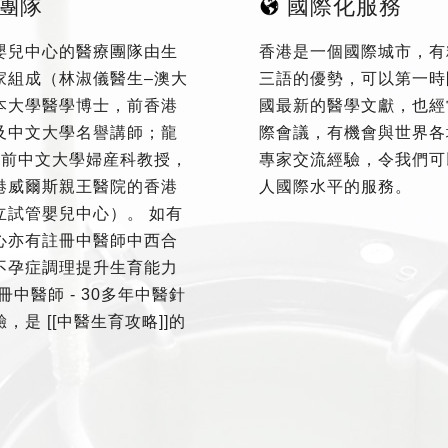
團隊
國際化服務
嬰兒中心的醫療團隊由生
香港是一個國際城市，有
家組成（林淑儀醫生–澳大
三語的優勢，可以第一時
本大學醫學博士，前香港
國最新的醫學文獻，也經
及中文大學名譽講師；龍
際會議，有機會與世界各
–前中文大學婦産科教授，
專家交流經驗，令我們可
港威爾斯親王醫院的香港
人國際水平的服務。
立試管嬰兒中心）。 如有
心亦有註冊中醫師中西合
不孕症調理提升生育能力
冊中醫師 - 30多年中醫針
，是 [[中醫生育攻略]]的