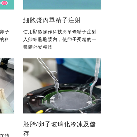
細胞漿內單精子注射
卵子
使用顯微操作科技將單條精子注射
的科
入卵細胞胞漿內，使卵子受精的一
種體外受精技
胚胎/卵子玻璃化冷凍及儲
存
在體