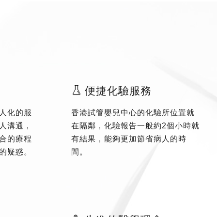
便捷化驗服務
人化的服
香港試管嬰兒中心的化驗所位置就
人溝通，
在隔鄰，化驗報告一般約2個小時就
合的療程
有結果，能夠更加節省病人的時
的疑惑。
間。