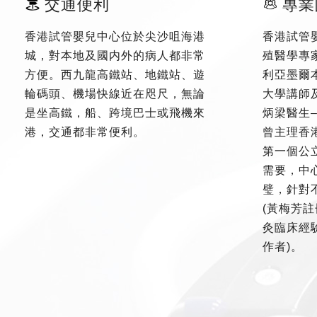
交通便利
專業
香港試管嬰兒中心位於尖沙咀海港
香港試管
城，對本地及國内外的病人都非常
殖醫學專
方便。西九龍高鐵站、地鐵站、遊
利亞墨爾
輪碼頭、機場快線近在咫尺，無論
大學講師
是坐高鐵，船、跨境巴士或飛機來
炳梁醫生
港，交通都非常便利。
曾主理香
第一個公
需要，中
璧，針對
(黃梅芳註
灸臨床經驗
作者)。