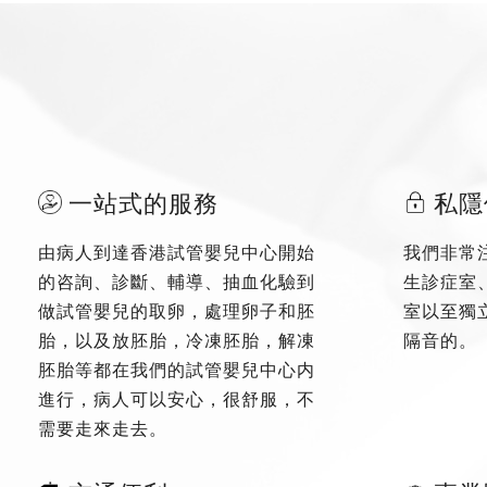
一站式的服務
私隱
由病人到達香港試管嬰兒中心開始
我們非常
的咨詢、診斷、輔導、抽血化驗到
生診症室
做試管嬰兒的取卵，處理卵子和胚
室以至獨
胎，以及放胚胎，冷凍胚胎，解凍
隔音的。
胚胎等都在我們的試管嬰兒中心内
進行，病人可以安心，很舒服，不
需要走來走去。