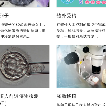
卵子
體外受精
凍卵子的30多歲未婚女士，
在體外人工控制的環境中完成
要做化療電療的癌症病患，取
受精，胚胎培養，及胚胎移植
即冷凍以保留未...
技，一般俗稱為試管嬰...
植入前遺傳學檢測
胚胎移植
GT）
將卵子與精子從人體內取出並