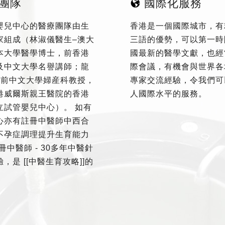
團隊
國際化服務
嬰兒中心的醫療團隊由生
香港是一個國際城市，有
家組成（林淑儀醫生–澳大
三語的優勢，可以第一時
本大學醫學博士，前香港
國最新的醫學文獻，也經
及中文大學名譽講師；龍
際會議，有機會與世界各
–前中文大學婦産科教授，
專家交流經驗，令我們可
港威爾斯親王醫院的香港
人國際水平的服務。
立試管嬰兒中心）。 如有
心亦有註冊中醫師中西合
不孕症調理提升生育能力
冊中醫師 - 30多年中醫針
，是 [[中醫生育攻略]]的