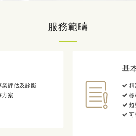
服務範疇
基
專業評估及診斷
精
療方案
標
超
可