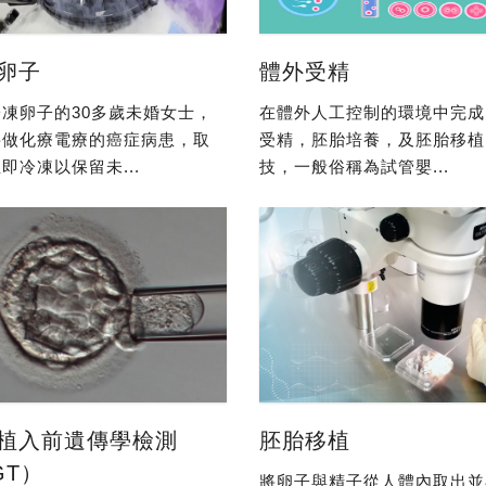
卵子
體外受精
凍卵子的30多歲未婚女士，
在體外人工控制的環境中完成
要做化療電療的癌症病患，取
受精，胚胎培養，及胚胎移植
即冷凍以保留未...
技，一般俗稱為試管嬰...
植入前遺傳學檢測
胚胎移植
GT）
將卵子與精子從人體內取出並