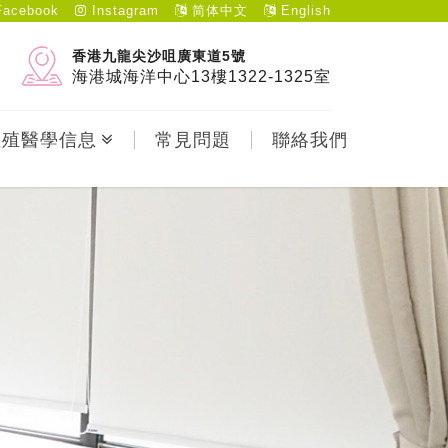
acebook
Instagram
简体中文
English
香港九龍尖沙咀廣東道5號
海港城海洋中心13樓1322-1325室
生殖醫學信息
常見問題
聯絡我們