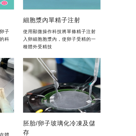
細胞漿內單精子注射
卵子
使用顯微操作科技將單條精子注射
的科
入卵細胞胞漿內，使卵子受精的一
種體外受精技
胚胎/卵子玻璃化冷凍及儲
存
在體