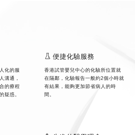
便捷化驗服務
人化的服
香港試管嬰兒中心的化驗所位置就
人溝通，
在隔鄰，化驗報告一般約2個小時就
合的療程
有結果，能夠更加節省病人的時
的疑惑。
間。