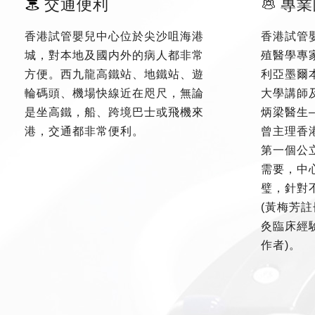
交通便利
專業
香港試管嬰兒中心位於尖沙咀海港
香港試管
城，對本地及國内外的病人都非常
殖醫學專
方便。西九龍高鐵站、地鐵站、遊
利亞墨爾
輪碼頭、機場快線近在咫尺，無論
大學講師
是坐高鐵，船、跨境巴士或飛機來
炳梁醫生
港，交通都非常便利。
曾主理香
第一個公
需要，中
璧，針對
(黃梅芳註
灸臨床經驗
作者)。