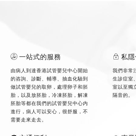
一站式的服務
私隱
由病人到達香港試管嬰兒中心開始
我們非常
的咨詢、診斷、輔導、抽血化驗到
生診症室
做試管嬰兒的取卵，處理卵子和胚
室以至獨
胎，以及放胚胎，冷凍胚胎，解凍
隔音的。
胚胎等都在我們的試管嬰兒中心内
進行，病人可以安心，很舒服，不
需要走來走去。