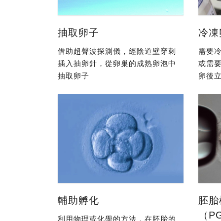
抽取卵子
冷凍
借助超聲波探測儀，經陰道壁穿刺
需要冷
插入抽卵針，從卵巢的成熟卵泡中
或需
抽取卵子
卵後立
輔助孵化
胚胎
（P
利用物理或化學的方法，在胚胎的