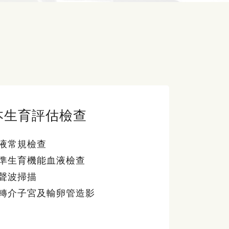
本生育評估檢查
液常規檢查
準生育機能血液檢查
聲波掃描
轉介子宮及輸卵管造影