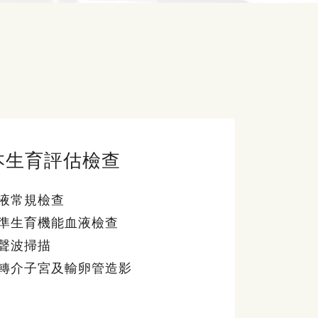
本生育評估檢查
液常規檢查
準生育機能血液檢查
聲波掃描
轉介子宮及輸卵管造影