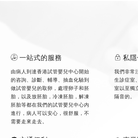
一站式的服務
私隱
由病人到達香港試管嬰兒中心開始
我們非常
的咨詢、診斷、輔導、抽血化驗到
生診症室
做試管嬰兒的取卵，處理卵子和胚
室以至獨
胎，以及放胚胎，冷凍胚胎，解凍
隔音的。
胚胎等都在我們的試管嬰兒中心内
進行，病人可以安心，很舒服，不
需要走來走去。