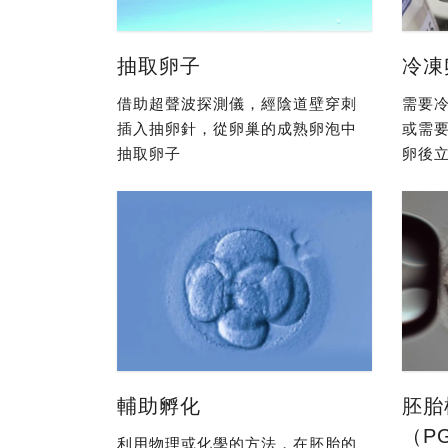
抽取卵子
冷凍
借助超聲波探測儀，經陰道壁穿刺
需要冷
插入抽卵針，從卵巢的成熟卵泡中
或需
抽取卵子
卵後立
輔助孵化
胚胎
（P
利用物理或化學的方法，在胚胎的