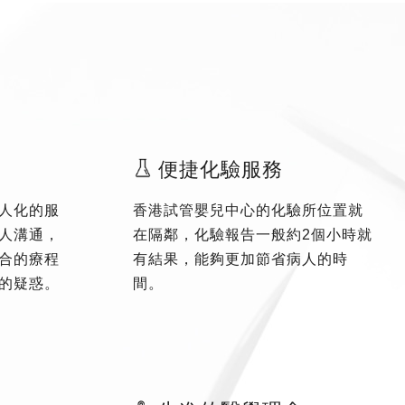
便捷化驗服務
人化的服
香港試管嬰兒中心的化驗所位置就
人溝通，
在隔鄰，化驗報告一般約2個小時就
合的療程
有結果，能夠更加節省病人的時
的疑惑。
間。