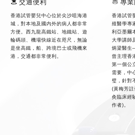
交通便利
專業
香港試管嬰兒中心位於尖沙咀海港
香港試管
城，對本地及國内外的病人都非常
殖醫學專
方便。西九龍高鐵站、地鐵站、遊
利亞墨爾
輪碼頭、機場快線近在咫尺，無論
大學講師
是坐高鐵，船、跨境巴士或飛機來
炳梁醫生
港，交通都非常便利。
曾主理香
第一個公
需要，中
璧，針對
(黃梅芳註
灸臨床經驗
作者)。