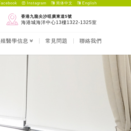
acebook
Instagram
简体中文
English
香港九龍尖沙咀廣東道5號
海港城海洋中心13樓1322-1325室
生殖醫學信息
常見問題
聯絡我們