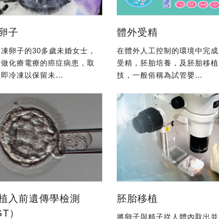
卵子
體外受精
凍卵子的30多歲未婚女士，
在體外人工控制的環境中完成
要做化療電療的癌症病患，取
受精，胚胎培養，及胚胎移植
即冷凍以保留未...
技，一般俗稱為試管嬰...
植入前遺傳學檢測
胚胎移植
GT）
將卵子與精子從人體內取出並