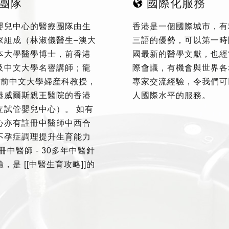
團隊
國際化服務
嬰兒中心的醫療團隊由生
香港是一個國際城市，有
家組成（林淑儀醫生–澳大
三語的優勢，可以第一時
本大學醫學博士，前香港
國最新的醫學文獻，也經
及中文大學名譽講師；龍
際會議，有機會與世界各
–前中文大學婦産科教授，
專家交流經驗，令我們可
港威爾斯親王醫院的香港
人國際水平的服務。
立試管嬰兒中心）。 如有
心亦有註冊中醫師中西合
不孕症調理提升生育能力
冊中醫師 - 30多年中醫針
，是 [[中醫生育攻略]]的