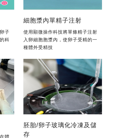
細胞漿內單精子注射
卵子
使用顯微操作科技將單條精子注射
的科
入卵細胞胞漿內，使卵子受精的一
種體外受精技
胚胎/卵子玻璃化冷凍及儲
存
在體