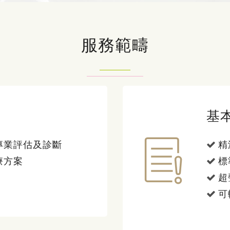
服務範疇
基
專業評估及診斷
精
療方案
標
超
可