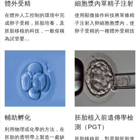
體外受精
細胞漿內單精子注射
在體外人工控制的環境中完
使用顯微操作科技將單條精
成卵子受精，胚胎培養，及
子注射入卵細胞胞漿內，使
胚胎移植的科技，一般俗稱
卵子受精的一種體外受精技
為試管嬰...
輔助孵化
胚胎植入前遺傳學檢
測（PGT）
利用物理或化學的方法，在
胚胎的透明帶上製造一處缺
胚胎移植前，對早期胚胎進