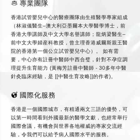
專業團隊
香港試管嬰兒中心的醫療團隊由生殖醫學專家組成
（林淑儀醫生–澳大利亞墨爾本大學醫學博士，前
香港大學講師及中文大學名譽講師；龍炳梁醫生–
前中文大學婦産科教授，曾主理香港威爾斯親王醫
院的香港第一個公立試管嬰兒中心）。 如有需
要，中心亦有註冊中醫師中西合璧，針對不孕症調
理提升生育能力 (黃梅芳註冊中醫師 - 30多年中醫
針灸臨床經驗，是 [[中醫生育攻略]]的作者)。
國際化服務
香港是一個國際城市，有精通兩文三語的優勢，可
以第一時間看到外國最新的醫學文獻，也經常舉行
國際會議，有機會與世界各地權威的專家交流經
驗，令我們可以給予病人國際水平的服務。