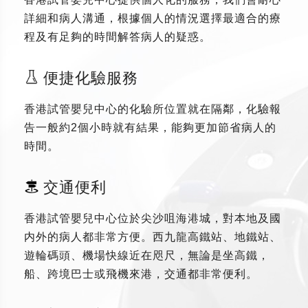
詳細和病人溝通，根據個人的情況選擇最適合的療
程及有足夠的時間解答病人的疑惑。
便捷化驗服務
香港試管嬰兒中心的化驗所位置就在隔鄰，化驗報
告一般約2個小時就有結果，能夠更加節省病人的
時間。
交通便利
香港試管嬰兒中心位於尖沙咀海港城，對本地及國
内外的病人都非常方便。西九龍高鐵站、地鐵站、
遊輪碼頭、機場快線近在咫尺，無論是坐高鐵，
船、跨境巴士或飛機來港，交通都非常便利。