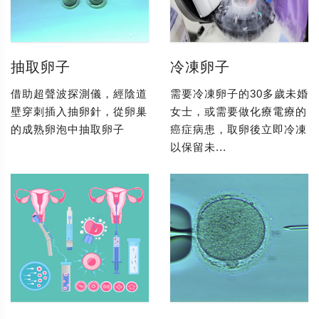
抽取卵子
冷凍卵子
借助超聲波探測儀，經陰道
需要冷凍卵子的30多歲未婚
壁穿刺插入抽卵針，從卵巢
女士，或需要做化療電療的
的成熟卵泡中抽取卵子
癌症病患，取卵後立即冷凍
以保留未...