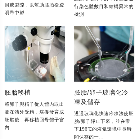
損或裂隙，以幫助胚胎從透
行染色體數目和結構異常的
明帶中孵...
檢測
胚胎移植
胚胎/卵子玻璃化冷
凍及儲存
將卵子與精子從人體內取出
並在體外受精，培養發育成
透過玻璃化快速冷凍法使胚
胚胎後，再移植回母體子宮
胎/卵子靜止下來，並在零
內
下196℃的液氮環境中長時
間保存的一...