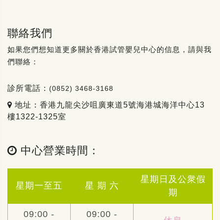
聯絡我們
如果您們想知道更多關於香港試管嬰兒中心的信息，請與我
們聯絡：
診所電話：
(0852) 3468-3168
地址：香港九龍尖沙咀廣東道5號海港城海洋中心13
樓1322-1325室
中心營業時間：
星期日及公衆假
星期一至五
星 期 六
期
09:00 -
09:00 -