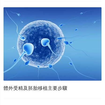
體外受精及胚胎移植主要步驟