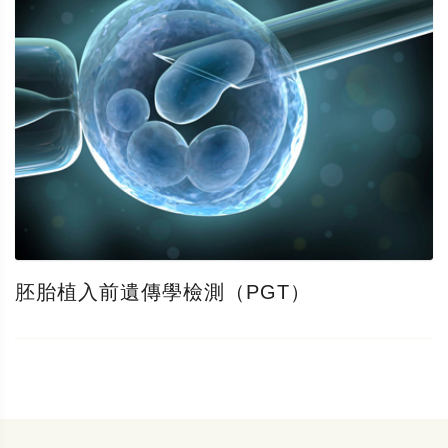
胚胎植入前遺傳學檢測（PGT）