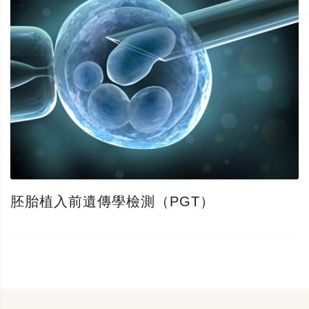
胚胎植入前遺傳學檢測（PGT）