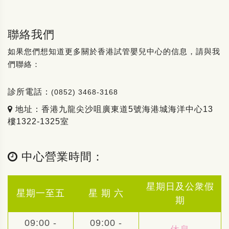
聯絡我們
如果您們想知道更多關於香港試管嬰兒中心的信息，請與我
們聯絡：
診所電話：
(0852) 3468-3168
地址：香港九龍尖沙咀廣東道5號海港城海洋中心13
樓1322-1325室
中心營業時間：
星期日及公衆假
星期一至五
星 期 六
期
09:00 -
09:00 -