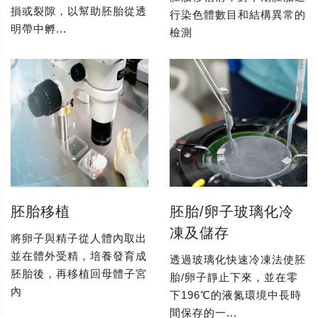
損或裂隙，以幫助胚胎從透
行染色體數目和結構異常的
明帶中孵...
檢測
胚胎移植
胚胎/卵子玻璃化冷
凍及儲存
將卵子與精子從人體內取出
並在體外受精，培養發育成
透過玻璃化快速冷凍法使胚
胚胎後，再移植回母體子宮
胎/卵子靜止下來，並在零
內
下196℃的液氮環境中長時
間保存的一...