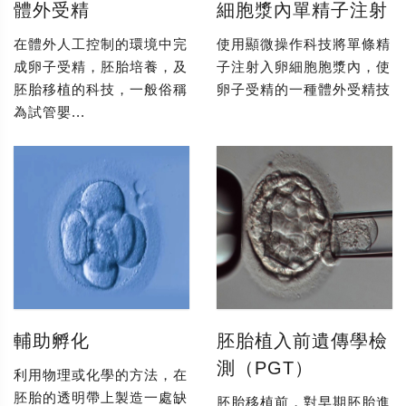
體外受精
細胞漿內單精子注射
在體外人工控制的環境中完
使用顯微操作科技將單條精
成卵子受精，胚胎培養，及
子注射入卵細胞胞漿內，使
胚胎移植的科技，一般俗稱
卵子受精的一種體外受精技
為試管嬰...
輔助孵化
胚胎植入前遺傳學檢
測（PGT）
利用物理或化學的方法，在
胚胎的透明帶上製造一處缺
胚胎移植前，對早期胚胎進