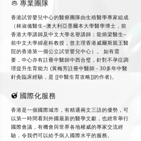
專業團隊
香港試管嬰兒中心的醫療團隊由生殖醫學專家組成
（林淑儀醫生–澳大利亞墨爾本大學醫學博士，前
香港大學講師及中文大學名譽講師；龍炳梁醫生–
前中文大學婦産科教授，曾主理香港威爾斯親王醫
院的香港第一個公立試管嬰兒中心）。 如有需
要，中心亦有註冊中醫師中西合璧，針對不孕症調
理提升生育能力 (黃梅芳註冊中醫師 - 30多年中醫
針灸臨床經驗，是 [[中醫生育攻略]]的作者)。
國際化服務
香港是一個國際城市，有精通兩文三語的優勢，可
以第一時間看到外國最新的醫學文獻，也經常舉行
國際會議，有機會與世界各地權威的專家交流經
驗，令我們可以給予病人國際水平的服務。