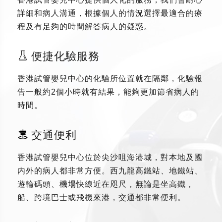
詳細和病人溝通，根據個人的情況選擇最適合的療
程及有足夠的時間解答病人的疑惑。
便捷化驗服務
香港試管嬰兒中心的化驗所位置就在隔鄰，化驗報
告一般約2個小時就有結果，能夠更加節省病人的
時間。
交通便利
香港試管嬰兒中心位於尖沙咀海港城，對本地及國
内外的病人都非常方便。西九龍高鐵站、地鐵站、
遊輪碼頭、機場快線近在咫尺，無論是坐高鐵，
船、跨境巴士或飛機來港，交通都非常便利。