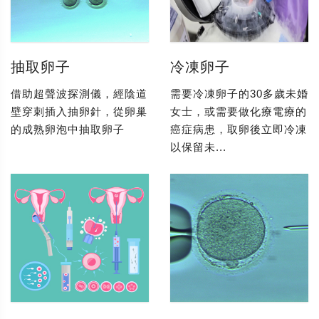
抽取卵子
冷凍卵子
借助超聲波探測儀，經陰道
需要冷凍卵子的30多歲未婚
壁穿刺插入抽卵針，從卵巢
女士，或需要做化療電療的
的成熟卵泡中抽取卵子
癌症病患，取卵後立即冷凍
以保留未...