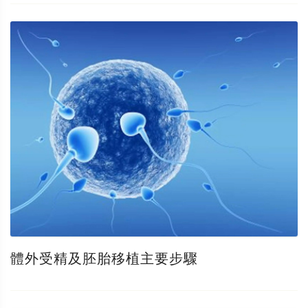
體外受精及胚胎移植主要步驟