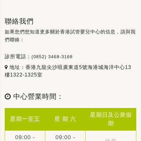
聯絡我們
如果您們想知道更多關於香港試管嬰兒中心的信息，請與我
們聯絡：
診所電話：
(0852) 3468-3168
地址：香港九龍尖沙咀廣東道5號海港城海洋中心13
樓1322-1325室
中心營業時間：
星期日及公衆假
星期一至五
星 期 六
期
09:00 -
09:00 -