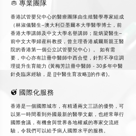
專業團隊
香港試管嬰兒中心的醫療團隊由生殖醫學專家組成
（林淑儀醫生–澳大利亞墨爾本大學醫學博士，前
香港大學講師及中文大學名譽講師；龍炳梁醫生–
前中文大學婦産科教授，曾主理香港威爾斯親王醫
院的香港第一個公立試管嬰兒中心）。 如有需
要，中心亦有註冊中醫師中西合璧，針對不孕症調
理提升生育能力 (黃梅芳註冊中醫師 - 30多年中醫
針灸臨床經驗，是 [[中醫生育攻略]]的作者)。
國際化服務
香港是一個國際城市，有精通兩文三語的優勢，可
以第一時間看到外國最新的醫學文獻，也經常舉行
國際會議，有機會與世界各地權威的專家交流經
驗，令我們可以給予病人國際水平的服務。