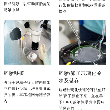
損或裂隙，以幫助胚胎從透
行染色體數目和結構異常的
明帶中孵...
檢測
胚胎移植
胚胎/卵子玻璃化冷
凍及儲存
將卵子與精子從人體內取出
並在體外受精，培養發育成
透過玻璃化快速冷凍法使胚
胚胎後，再移植回母體子宮
胎/卵子靜止下來，並在零
內
下196℃的液氮環境中長時
間保存的一...