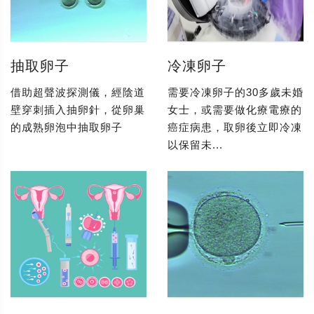
抽取卵子
冷凍卵子
借助超聲波探測儀，經陰道
需要冷凍卵子的30多歲未婚
壁穿刺插入抽卵針，從卵巢
女士，或需要做化療電療的
的成熟卵泡中抽取卵子
癌症病患，取卵後立即冷凍
以保留未...