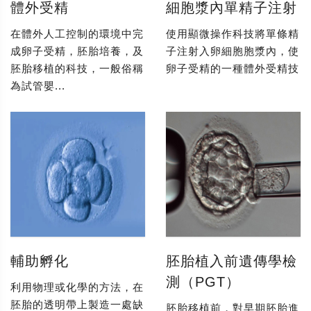
體外受精
細胞漿內單精子注射
在體外人工控制的環境中完
使用顯微操作科技將單條精
成卵子受精，胚胎培養，及
子注射入卵細胞胞漿內，使
胚胎移植的科技，一般俗稱
卵子受精的一種體外受精技
為試管嬰...
輔助孵化
胚胎植入前遺傳學檢
測（PGT）
利用物理或化學的方法，在
胚胎的透明帶上製造一處缺
胚胎移植前，對早期胚胎進