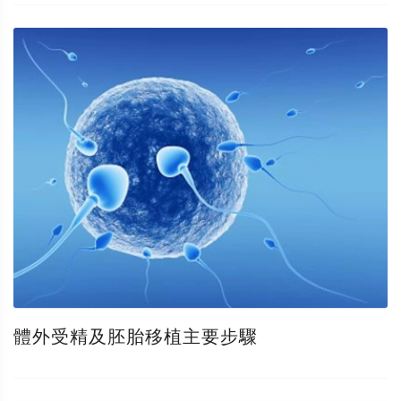
體外受精及胚胎移植主要步驟