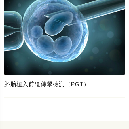
胚胎植入前遺傳學檢測（PGT）