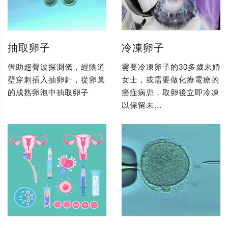
抽取卵子
冷凍卵子
借助超聲波探測儀，經陰道
需要冷凍卵子的30多歲未婚
壁穿刺插入抽卵針，從卵巢
女士，或需要做化療電療的
的成熟卵泡中抽取卵子
癌症病患，取卵後立即冷凍
以保留未...