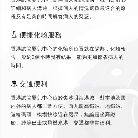
詳細和病人溝通，根據個人的情況選擇最適合的療
程及有足夠的時間解答病人的疑惑。
便捷化驗服務
香港試管嬰兒中心的化驗所位置就在隔鄰，化驗報
告一般約2個小時就有結果，能夠更加節省病人的
時間。
交通便利
香港試管嬰兒中心位於尖沙咀海港城，對本地及國
内外的病人都非常方便。西九龍高鐵站、地鐵站、
遊輪碼頭、機場快線近在咫尺，無論是坐高鐵，
船、跨境巴士或飛機來港，交通都非常便利。