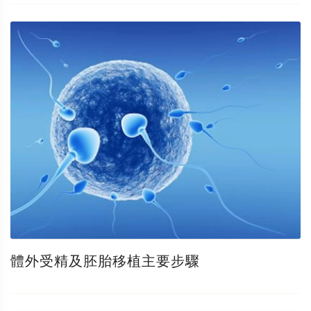
體外受精及胚胎移植主要步驟