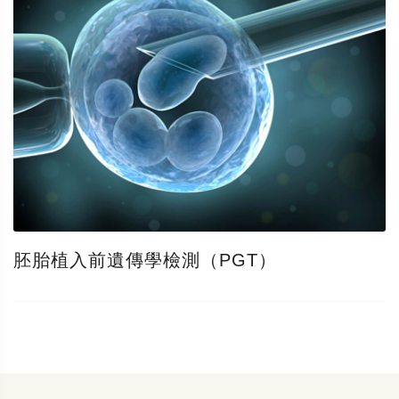
胚胎植入前遺傳學檢測（PGT）