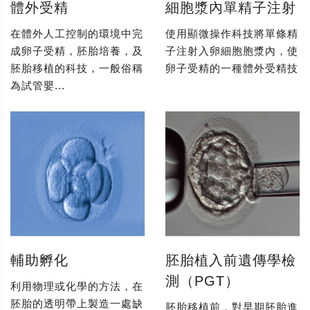
體外受精
細胞漿內單精子注射
在體外人工控制的環境中完
使用顯微操作科技將單條精
成卵子受精，胚胎培養，及
子注射入卵細胞胞漿內，使
胚胎移植的科技，一般俗稱
卵子受精的一種體外受精技
為試管嬰...
輔助孵化
胚胎植入前遺傳學檢
測（PGT）
利用物理或化學的方法，在
胚胎的透明帶上製造一處缺
胚胎移植前，對早期胚胎進