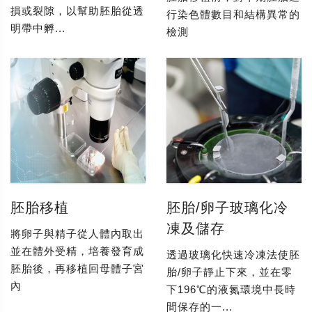
損或裂隙，以幫助胚胎從透
行染色體數目和結構異常的
明帶中孵...
檢測
胚胎移植
胚胎/卵子玻璃化冷
凍及儲存
將卵子與精子從人體內取出
並在體外受精，培養發育成
透過玻璃化快速冷凍法使胚
胚胎後，再移植回母體子宮
胎/卵子靜止下來，並在零
內
下196℃的液氮環境中長時
間保存的一...