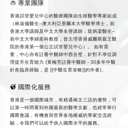
專業團隊
香港試管嬰兒中心的醫療團隊由生殖醫學專家組成
（林淑儀醫生–澳大利亞墨爾本大學醫學博士，前
香港大學講師及中文大學名譽講師；龍炳梁醫生–
前中文大學婦産科教授，曾主理香港威爾斯親王醫
院的香港第一個公立試管嬰兒中心）。 如有需
要，中心亦有註冊中醫師中西合璧，針對不孕症調
理提升生育能力 (黃梅芳註冊中醫師 - 30多年中醫
針灸臨床經驗，是 [[中醫生育攻略]]的作者)。
國際化服務
香港是一個國際城市，有精通兩文三語的優勢，可
以第一時間看到外國最新的醫學文獻，也經常舉行
國際會議，有機會與世界各地權威的專家交流經
驗，令我們可以給予病人國際水平的服務。