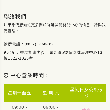
聯絡我們
如果您們想知道更多關於香港試管嬰兒中心的信息，請與我
們聯絡：
診所電話：
(0852) 3468-3168
地址：香港九龍尖沙咀廣東道5號海港城海洋中心13
樓1322-1325室
中心營業時間：
星期日及公衆假
星期一至五
星 期 六
期
09:00 -
09:00 -