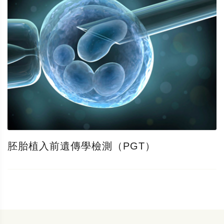
胚胎植入前遺傳學檢測（PGT）