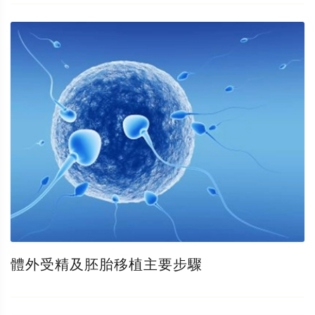
體外受精及胚胎移植主要步驟