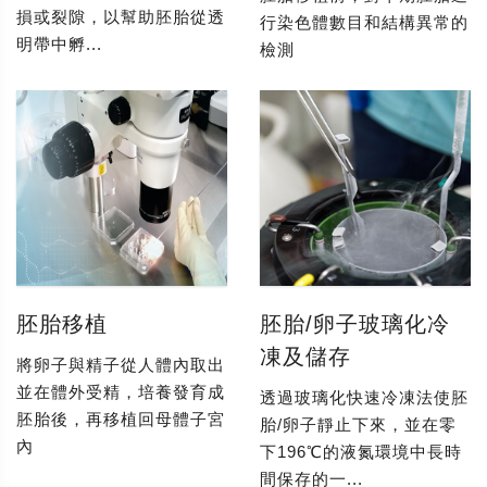
損或裂隙，以幫助胚胎從透
行染色體數目和結構異常的
明帶中孵...
檢測
胚胎移植
胚胎/卵子玻璃化冷
凍及儲存
將卵子與精子從人體內取出
並在體外受精，培養發育成
透過玻璃化快速冷凍法使胚
胚胎後，再移植回母體子宮
胎/卵子靜止下來，並在零
內
下196℃的液氮環境中長時
間保存的一...