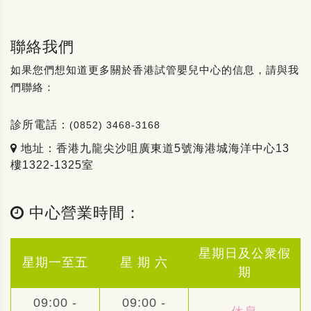
聯絡我們
如果您們想知道更多關於香港試管嬰兒中心的信息，請與我
們聯絡：
診所電話：
(0852) 3468-3168
地址：香港九龍尖沙咀廣東道5號海港城海洋中心13
樓1322-1325室
中心營業時間：
星期日及公衆假
星期一至五
星 期 六
期
09:00 -
09:00 -