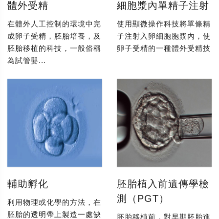
體外受精
細胞漿內單精子注射
在體外人工控制的環境中完
使用顯微操作科技將單條精
成卵子受精，胚胎培養，及
子注射入卵細胞胞漿內，使
胚胎移植的科技，一般俗稱
卵子受精的一種體外受精技
為試管嬰...
輔助孵化
胚胎植入前遺傳學檢
測（PGT）
利用物理或化學的方法，在
胚胎的透明帶上製造一處缺
胚胎移植前，對早期胚胎進