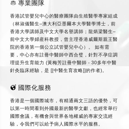
專業團隊
香港試管嬰兒中心的醫療團隊由生殖醫學專家組成
（林淑儀醫生–澳大利亞墨爾本大學醫學博士，前
香港大學講師及中文大學名譽講師；龍炳梁醫生–
前中文大學婦産科教授，曾主理香港威爾斯親王醫
院的香港第一個公立試管嬰兒中心）。 如有需
要，中心亦有註冊中醫師中西合璧，針對不孕症調
理提升生育能力 (黃梅芳註冊中醫師 - 30多年中醫
針灸臨床經驗，是 [[中醫生育攻略]]的作者)。
國際化服務
香港是一個國際城市，有精通兩文三語的優勢，可
以第一時間看到外國最新的醫學文獻，也經常舉行
國際會議，有機會與世界各地權威的專家交流經
驗，令我們可以給予病人國際水平的服務。