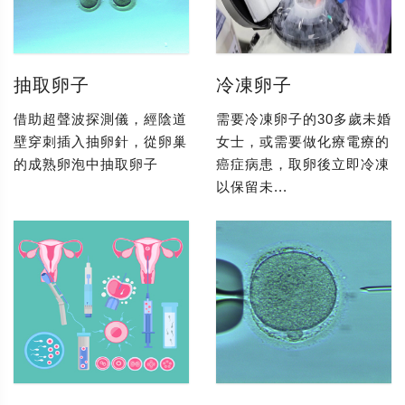
抽取卵子
冷凍卵子
借助超聲波探測儀，經陰道
需要冷凍卵子的30多歲未婚
壁穿刺插入抽卵針，從卵巢
女士，或需要做化療電療的
的成熟卵泡中抽取卵子
癌症病患，取卵後立即冷凍
以保留未...