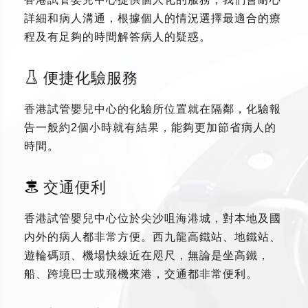
詳細和病人溝通，根據個人的情況選擇最適合的療
程及有足夠的時間解答病人的疑惑。
便捷化驗服務
香港試管嬰兒中心的化驗所位置就在隔鄰，化驗報
告一般約2個小時就有結果，能夠更加節省病人的
時間。
交通便利
香港試管嬰兒中心位於尖沙咀海港城，對本地及國
内外的病人都非常方便。西九龍高鐵站、地鐵站、
遊輪碼頭、機場快線近在咫尺，無論是坐高鐵，
船、跨境巴士或飛機來港，交通都非常便利。