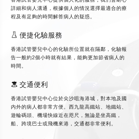
詳細和病人溝通，根據個人的情況選擇最適合的療
程及有足夠的時間解答病人的疑惑。
便捷化驗服務
香港試管嬰兒中心的化驗所位置就在隔鄰，化驗報
告一般約2個小時就有結果，能夠更加節省病人的
時間。
交通便利
香港試管嬰兒中心位於尖沙咀海港城，對本地及國
内外的病人都非常方便。西九龍高鐵站、地鐵站、
遊輪碼頭、機場快線近在咫尺，無論是坐高鐵，
船、跨境巴士或飛機來港，交通都非常便利。