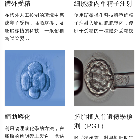
體外受精
細胞漿內單精子注射
在體外人工控制的環境中完
使用顯微操作科技將單條精
成卵子受精，胚胎培養，及
子注射入卵細胞胞漿內，使
胚胎移植的科技，一般俗稱
卵子受精的一種體外受精技
為試管嬰...
輔助孵化
胚胎植入前遺傳學檢
測（PGT）
利用物理或化學的方法，在
胚胎的透明帶上製造一處缺
胚胎移植前，對早期胚胎進