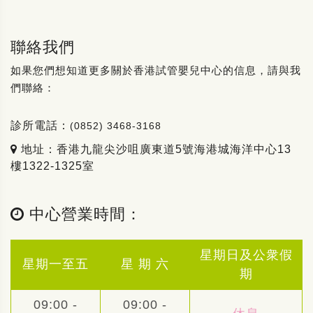
聯絡我們
如果您們想知道更多關於香港試管嬰兒中心的信息，請與我
們聯絡：
診所電話：
(0852) 3468-3168
地址：香港九龍尖沙咀廣東道5號海港城海洋中心13
樓1322-1325室
中心營業時間：
星期日及公衆假
星期一至五
星 期 六
期
09:00 -
09:00 -