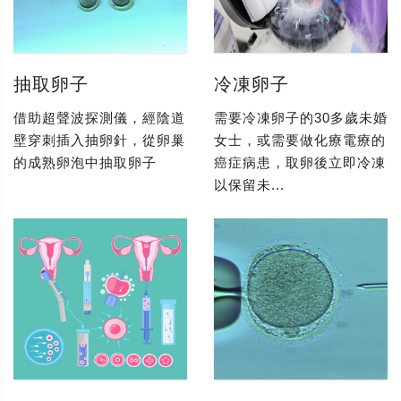
抽取卵子
冷凍卵子
借助超聲波探測儀，經陰道
需要冷凍卵子的30多歲未婚
壁穿刺插入抽卵針，從卵巢
女士，或需要做化療電療的
的成熟卵泡中抽取卵子
癌症病患，取卵後立即冷凍
以保留未...