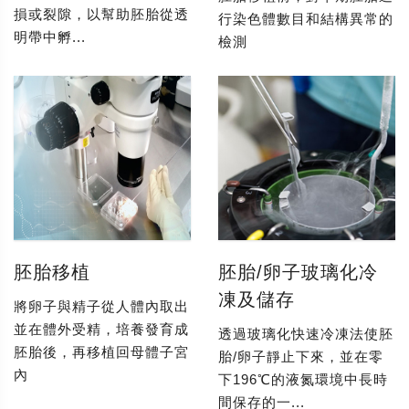
損或裂隙，以幫助胚胎從透
行染色體數目和結構異常的
明帶中孵...
檢測
胚胎移植
胚胎/卵子玻璃化冷
凍及儲存
將卵子與精子從人體內取出
並在體外受精，培養發育成
透過玻璃化快速冷凍法使胚
胚胎後，再移植回母體子宮
胎/卵子靜止下來，並在零
內
下196℃的液氮環境中長時
間保存的一...