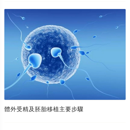
體外受精及胚胎移植主要步驟