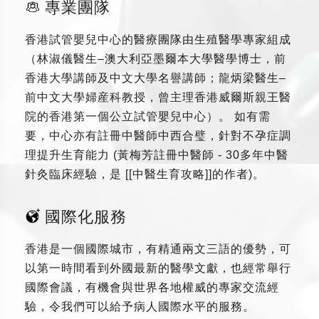
專業團隊
香港試管嬰兒中心的醫療團隊由生殖醫學專家組成
（林淑儀醫生–澳大利亞墨爾本大學醫學博士，前
香港大學講師及中文大學名譽講師；龍炳梁醫生–
前中文大學婦産科教授，曾主理香港威爾斯親王醫
院的香港第一個公立試管嬰兒中心）。 如有需
要，中心亦有註冊中醫師中西合璧，針對不孕症調
理提升生育能力 (黃梅芳註冊中醫師 - 30多年中醫
針灸臨床經驗，是 [[中醫生育攻略]]的作者)。
國際化服務
香港是一個國際城市，有精通兩文三語的優勢，可
以第一時間看到外國最新的醫學文獻，也經常舉行
國際會議，有機會與世界各地權威的專家交流經
驗，令我們可以給予病人國際水平的服務。