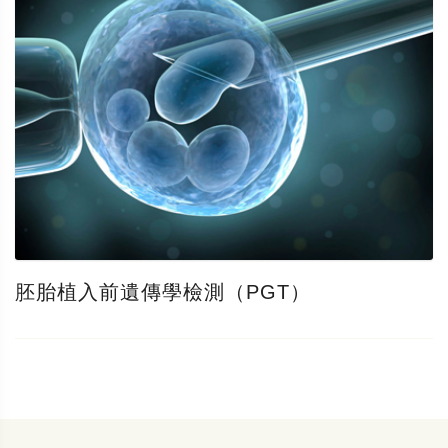
胚胎植入前遺傳學檢測（PGT）