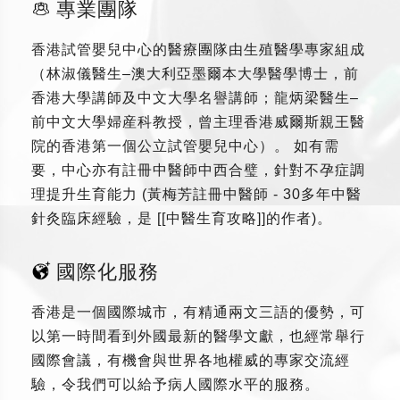
專業團隊
香港試管嬰兒中心的醫療團隊由生殖醫學專家組成
（林淑儀醫生–澳大利亞墨爾本大學醫學博士，前
香港大學講師及中文大學名譽講師；龍炳梁醫生–
前中文大學婦産科教授，曾主理香港威爾斯親王醫
院的香港第一個公立試管嬰兒中心）。 如有需
要，中心亦有註冊中醫師中西合璧，針對不孕症調
理提升生育能力 (黃梅芳註冊中醫師 - 30多年中醫
針灸臨床經驗，是 [[中醫生育攻略]]的作者)。
國際化服務
香港是一個國際城市，有精通兩文三語的優勢，可
以第一時間看到外國最新的醫學文獻，也經常舉行
國際會議，有機會與世界各地權威的專家交流經
驗，令我們可以給予病人國際水平的服務。