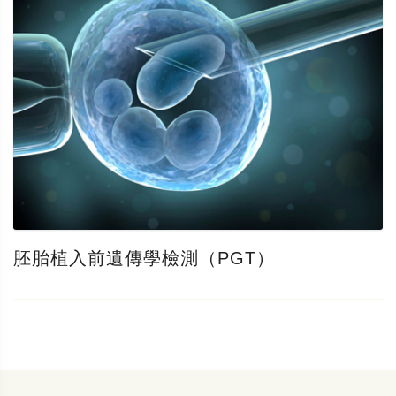
胚胎植入前遺傳學檢測（PGT）