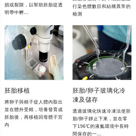
損或裂隙，以幫助胚胎從透
行染色體數目和結構異常的
明帶中孵...
檢測
胚胎移植
胚胎/卵子玻璃化冷
凍及儲存
將卵子與精子從人體內取出
並在體外受精，培養發育成
透過玻璃化快速冷凍法使胚
胚胎後，再移植回母體子宮
胎/卵子靜止下來，並在零
內
下196℃的液氮環境中長時
間保存的一...