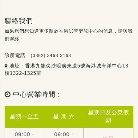
聯絡我們
如果您們想知道更多關於香港試管嬰兒中心的信息，請與我
們聯絡：
診所電話：
(0852) 3468-3168
地址：香港九龍尖沙咀廣東道5號海港城海洋中心13
樓1322-1325室
中心營業時間：
星期日及公衆假
星期一至五
星 期 六
期
09:00 -
09:00 -