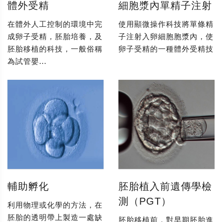
體外受精
細胞漿內單精子注射
在體外人工控制的環境中完
使用顯微操作科技將單條精
成卵子受精，胚胎培養，及
子注射入卵細胞胞漿內，使
胚胎移植的科技，一般俗稱
卵子受精的一種體外受精技
為試管嬰...
輔助孵化
胚胎植入前遺傳學檢
測（PGT）
利用物理或化學的方法，在
胚胎的透明帶上製造一處缺
胚胎移植前，對早期胚胎進