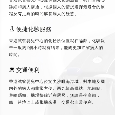
詳細和病人溝通，根據個人的情況選擇最適合的療
程及有足夠的時間解答病人的疑惑。
便捷化驗服務
香港試管嬰兒中心的化驗所位置就在隔鄰，化驗報
告一般約2個小時就有結果，能夠更加節省病人的
時間。
交通便利
香港試管嬰兒中心位於尖沙咀海港城，對本地及國
内外的病人都非常方便。西九龍高鐵站、地鐵站、
遊輪碼頭、機場快線近在咫尺，無論是坐高鐵，
船、跨境巴士或飛機來港，交通都非常便利。