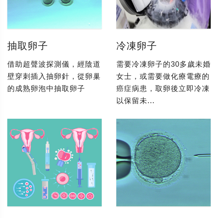
抽取卵子
冷凍卵子
借助超聲波探測儀，經陰道
需要冷凍卵子的30多歲未婚
壁穿刺插入抽卵針，從卵巢
女士，或需要做化療電療的
的成熟卵泡中抽取卵子
癌症病患，取卵後立即冷凍
以保留未...