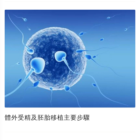
體外受精及胚胎移植主要步驟