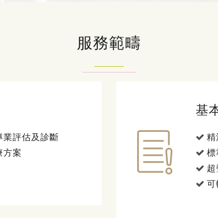
服務範疇
基
專業評估及診斷
精
療方案
標
超
可