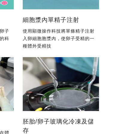
細胞漿內單精子注射
卵子
使用顯微操作科技將單條精子注射
的科
入卵細胞胞漿內，使卵子受精的一
種體外受精技
胚胎/卵子玻璃化冷凍及儲
存
在體