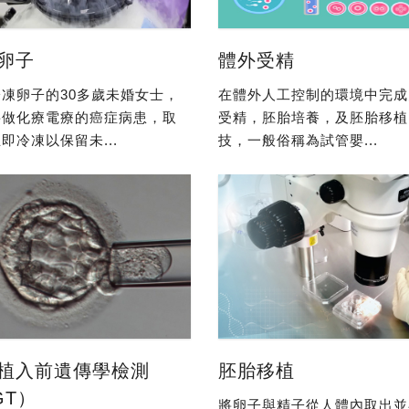
卵子
體外受精
凍卵子的30多歲未婚女士，
在體外人工控制的環境中完成
要做化療電療的癌症病患，取
受精，胚胎培養，及胚胎移植
即冷凍以保留未...
技，一般俗稱為試管嬰...
植入前遺傳學檢測
胚胎移植
GT）
將卵子與精子從人體內取出並