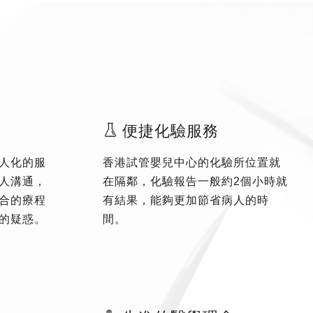
便捷化驗服務
人化的服
香港試管嬰兒中心的化驗所位置就
人溝通，
在隔鄰，化驗報告一般約2個小時就
合的療程
有結果，能夠更加節省病人的時
的疑惑。
間。