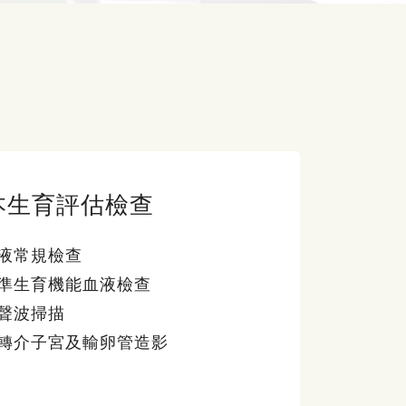
本生育評估檢查
液常規檢查
準生育機能血液檢查
聲波掃描
轉介子宮及輸卵管造影