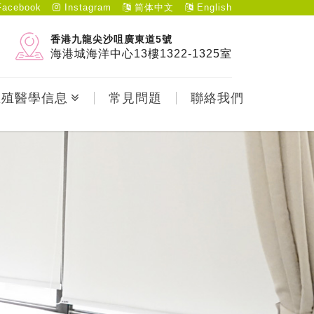
acebook
Instagram
简体中文
English
香港九龍尖沙咀廣東道5號
海港城海洋中心13樓1322-1325室
生殖醫學信息
常見問題
聯絡我們