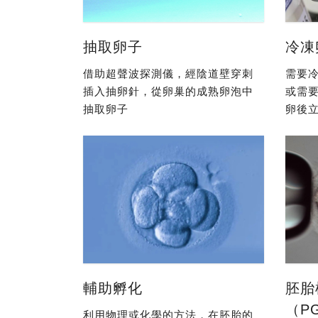
抽取卵子
冷凍
借助超聲波探測儀，經陰道壁穿刺
需要冷
插入抽卵針，從卵巢的成熟卵泡中
或需
抽取卵子
卵後立
輔助孵化
胚胎
（P
利用物理或化學的方法，在胚胎的