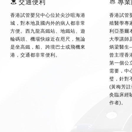
交通便利
專業
香港試管嬰兒中心位於尖沙咀海港
香港試管
城，對本地及國内外的病人都非常
殖醫學專
方便。西九龍高鐵站、地鐵站、遊
利亞墨爾
輪碼頭、機場快線近在咫尺，無論
大學講師
是坐高鐵，船、跨境巴士或飛機來
炳梁醫生
港，交通都非常便利。
曾主理香
第一個公
需要，中
璧，針對
(黃梅芳註
灸臨床經驗
作者)。