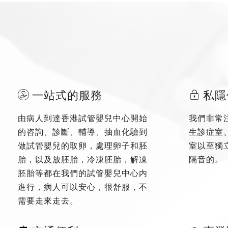
一站式的服務
私隱
由病人到達香港試管嬰兒中心開始
我們非常
的咨詢、診斷、輔導、抽血化驗到
生診症室
做試管嬰兒的取卵，處理卵子和胚
室以至獨
胎，以及放胚胎，冷凍胚胎，解凍
隔音的。
胚胎等都在我們的試管嬰兒中心内
進行，病人可以安心，很舒服，不
需要走來走去。