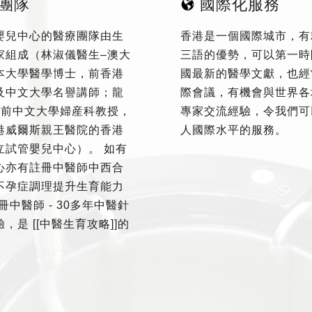
團隊
國際化服務
嬰兒中心的醫療團隊由生
香港是一個國際城市，有
家組成（林淑儀醫生–澳大
三語的優勢，可以第一時
本大學醫學博士，前香港
國最新的醫學文獻，也經
及中文大學名譽講師；龍
際會議，有機會與世界各
–前中文大學婦産科教授，
專家交流經驗，令我們可
港威爾斯親王醫院的香港
人國際水平的服務。
立試管嬰兒中心）。 如有
心亦有註冊中醫師中西合
不孕症調理提升生育能力
冊中醫師 - 30多年中醫針
，是 [[中醫生育攻略]]的