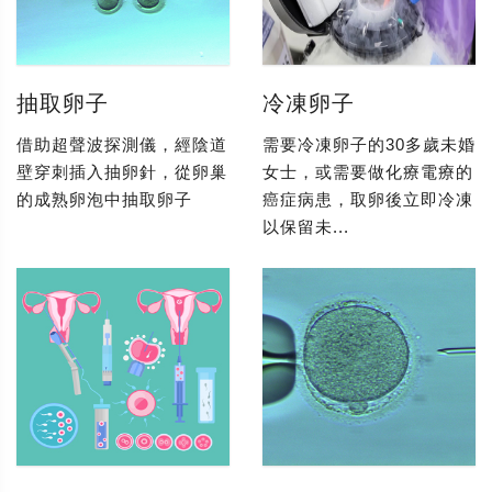
抽取卵子
冷凍卵子
借助超聲波探測儀，經陰道
需要冷凍卵子的30多歲未婚
壁穿刺插入抽卵針，從卵巢
女士，或需要做化療電療的
的成熟卵泡中抽取卵子
癌症病患，取卵後立即冷凍
以保留未...