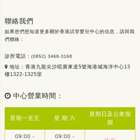
聯絡我們
如果您們想知道更多關於香港試管嬰兒中心的信息，請與我
們聯絡：
診所電話：
(0852) 3468-3168
地址：香港九龍尖沙咀廣東道5號海港城海洋中心13
樓1322-1325室
中心營業時間：
星期日及公衆假
星期一至五
星 期 六
期
09:00 -
09:00 -