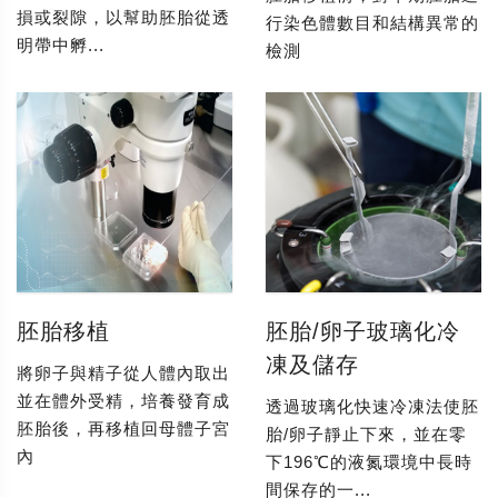
損或裂隙，以幫助胚胎從透
行染色體數目和結構異常的
明帶中孵...
檢測
胚胎移植
胚胎/卵子玻璃化冷
凍及儲存
將卵子與精子從人體內取出
並在體外受精，培養發育成
透過玻璃化快速冷凍法使胚
胚胎後，再移植回母體子宮
胎/卵子靜止下來，並在零
內
下196℃的液氮環境中長時
間保存的一...