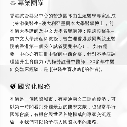
專業團隊
香港試管嬰兒中心的醫療團隊由生殖醫學專家組成
（林淑儀醫生–澳大利亞墨爾本大學醫學博士，前
香港大學講師及中文大學名譽講師；龍炳梁醫生–
前中文大學婦産科教授，曾主理香港威爾斯親王醫
院的香港第一個公立試管嬰兒中心）。 如有需
要，中心亦有註冊中醫師中西合璧，針對不孕症調
理提升生育能力 (黃梅芳註冊中醫師 - 30多年中醫
針灸臨床經驗，是 [[中醫生育攻略]]的作者)。
國際化服務
香港是一個國際城市，有精通兩文三語的優勢，可
以第一時間看到外國最新的醫學文獻，也經常舉行
國際會議，有機會與世界各地權威的專家交流經
驗，令我們可以給予病人國際水平的服務。