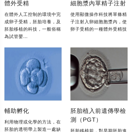
體外受精
細胞漿內單精子注射
在體外人工控制的環境中完
使用顯微操作科技將單條精
成卵子受精，胚胎培養，及
子注射入卵細胞胞漿內，使
胚胎移植的科技，一般俗稱
卵子受精的一種體外受精技
為試管嬰...
輔助孵化
胚胎植入前遺傳學檢
測（PGT）
利用物理或化學的方法，在
胚胎的透明帶上製造一處缺
胚胎移植前，對早期胚胎進