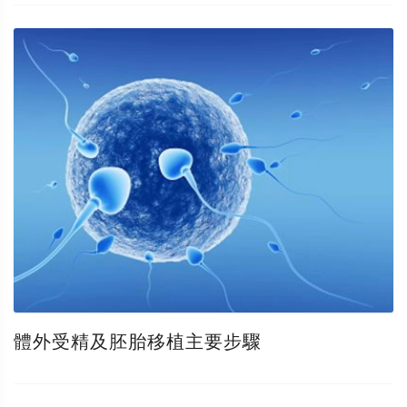
體外受精及胚胎移植主要步驟