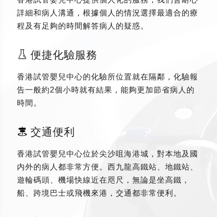
詳細和病人溝通，根據個人的情況選擇最適合的療
程及有足夠的時間解答病人的疑惑。
便捷化驗服務
香港試管嬰兒中心的化驗所位置就在隔鄰，化驗報
告一般約2個小時就有結果，能夠更加節省病人的
時間。
交通便利
香港試管嬰兒中心位於尖沙咀海港城，對本地及國
内外的病人都非常方便。西九龍高鐵站、地鐵站、
遊輪碼頭、機場快線近在咫尺，無論是坐高鐵，
船、跨境巴士或飛機來港，交通都非常便利。