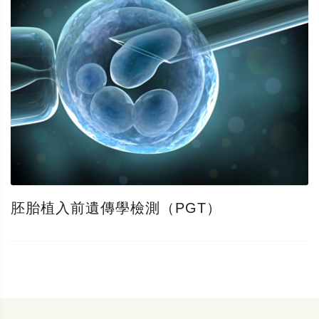
胚胎植入前遺傳學檢測（PGT）