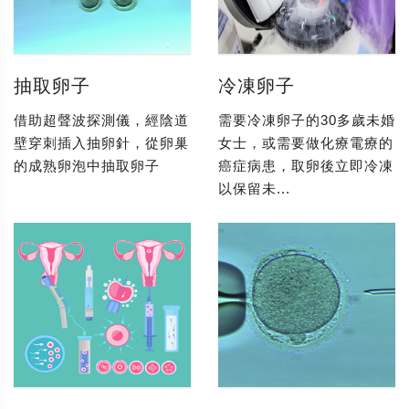
抽取卵子
冷凍卵子
借助超聲波探測儀，經陰道
需要冷凍卵子的30多歲未婚
壁穿刺插入抽卵針，從卵巢
女士，或需要做化療電療的
的成熟卵泡中抽取卵子
癌症病患，取卵後立即冷凍
以保留未...