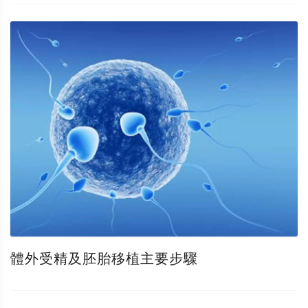
體外受精及胚胎移植主要步驟