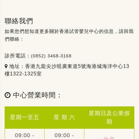
聯絡我們
如果您們想知道更多關於香港試管嬰兒中心的信息，請與我
們聯絡：
診所電話：
(0852) 3468-3168
地址：香港九龍尖沙咀廣東道5號海港城海洋中心13
樓1322-1325室
中心營業時間：
星期日及公衆假
星期一至五
星 期 六
期
09:00 -
09:00 -