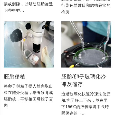
損或裂隙，以幫助胚胎從透
行染色體數目和結構異常的
明帶中孵...
檢測
胚胎移植
胚胎/卵子玻璃化冷
凍及儲存
將卵子與精子從人體內取出
並在體外受精，培養發育成
透過玻璃化快速冷凍法使胚
胚胎後，再移植回母體子宮
胎/卵子靜止下來，並在零
內
下196℃的液氮環境中長時
間保存的一...