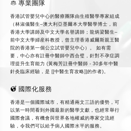
專業團隊
香港試管嬰兒中心的醫療團隊由生殖醫學專家組成
（林淑儀醫生–澳大利亞墨爾本大學醫學博士，前
香港大學講師及中文大學名譽講師；龍炳梁醫生–
前中文大學婦産科教授，曾主理香港威爾斯親王醫
院的香港第一個公立試管嬰兒中心）。 如有需
要，中心亦有註冊中醫師中西合璧，針對不孕症調
理提升生育能力 (黃梅芳註冊中醫師 - 30多年中醫
針灸臨床經驗，是 [[中醫生育攻略]]的作者)。
國際化服務
香港是一個國際城市，有精通兩文三語的優勢，可
以第一時間看到外國最新的醫學文獻，也經常舉行
國際會議，有機會與世界各地權威的專家交流經
驗，令我們可以給予病人國際水平的服務。