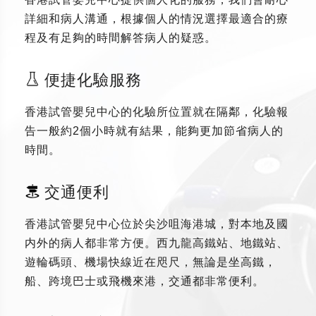
詳細和病人溝通，根據個人的情況選擇最適合的療
程及有足夠的時間解答病人的疑惑。
便捷化驗服務
香港試管嬰兒中心的化驗所位置就在隔鄰，化驗報
告一般約2個小時就有結果，能夠更加節省病人的
時間。
交通便利
香港試管嬰兒中心位於尖沙咀海港城，對本地及國
内外的病人都非常方便。西九龍高鐵站、地鐵站、
遊輪碼頭、機場快線近在咫尺，無論是坐高鐵，
船、跨境巴士或飛機來港，交通都非常便利。