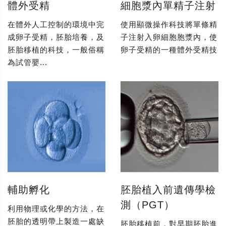
體外受精
細胞漿內單精子注射
在體外人工控制的環境中完
使用顯微操作科技將單條精
成卵子受精，胚胎培養，及
子注射入卵細胞胞漿內，使
胚胎移植的科技，一般俗稱
卵子受精的一種體外受精技
為試管嬰...
輔助孵化
胚胎植入前遺傳學檢
測（PGT）
利用物理或化學的方法，在
胚胎的透明帶上製造一處缺
胚胎移植前，對早期胚胎進