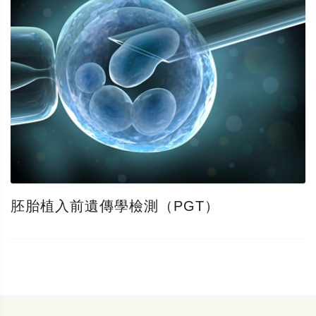
胚胎植入前遺傳學檢測（PGT）