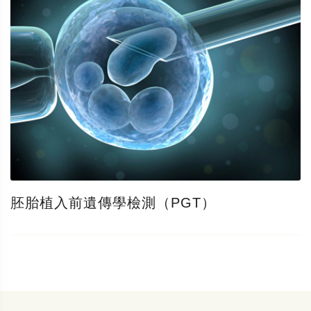
胚胎植入前遺傳學檢測（PGT）