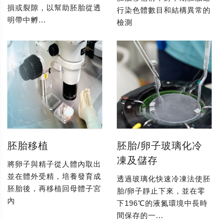
損或裂隙，以幫助胚胎從透
行染色體數目和結構異常的
明帶中孵...
檢測
胚胎移植
胚胎/卵子玻璃化冷
凍及儲存
將卵子與精子從人體內取出
並在體外受精，培養發育成
透過玻璃化快速冷凍法使胚
胚胎後，再移植回母體子宮
胎/卵子靜止下來，並在零
內
下196℃的液氮環境中長時
間保存的一...