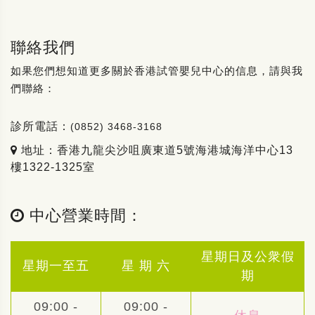
聯絡我們
如果您們想知道更多關於香港試管嬰兒中心的信息，請與我
們聯絡：
診所電話：
(0852) 3468-3168
地址：香港九龍尖沙咀廣東道5號海港城海洋中心13
樓1322-1325室
中心營業時間：
星期日及公衆假
星期一至五
星 期 六
期
09:00 -
09:00 -