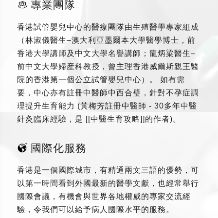
專業團隊
香港試管嬰兒中心的醫療團隊由生殖醫學專家組成
（林淑儀醫生–澳大利亞墨爾本大學醫學博士，前
香港大學講師及中文大學名譽講師；龍炳梁醫生–
前中文大學婦産科教授，曾主理香港威爾斯親王醫
院的香港第一個公立試管嬰兒中心）。 如有需
要，中心亦有註冊中醫師中西合璧，針對不孕症調
理提升生育能力 (黃梅芳註冊中醫師 - 30多年中醫
針灸臨床經驗，是 [[中醫生育攻略]]的作者)。
國際化服務
香港是一個國際城市，有精通兩文三語的優勢，可
以第一時間看到外國最新的醫學文獻，也經常舉行
國際會議，有機會與世界各地權威的專家交流經
驗，令我們可以給予病人國際水平的服務。