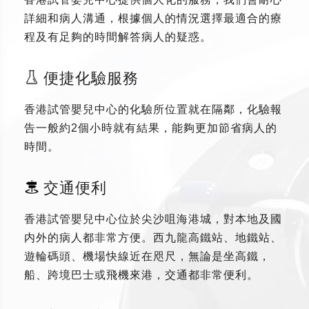
詳細和病人溝通，根據個人的情況選擇最適合的療
程及有足夠的時間解答病人的疑惑。
便捷化驗服務
香港試管嬰兒中心的化驗所位置就在隔鄰，化驗報
告一般約2個小時就有結果，能夠更加節省病人的
時間。
交通便利
香港試管嬰兒中心位於尖沙咀海港城，對本地及國
内外的病人都非常方便。西九龍高鐵站、地鐵站、
遊輪碼頭、機場快線近在咫尺，無論是坐高鐵，
船、跨境巴士或飛機來港，交通都非常便利。