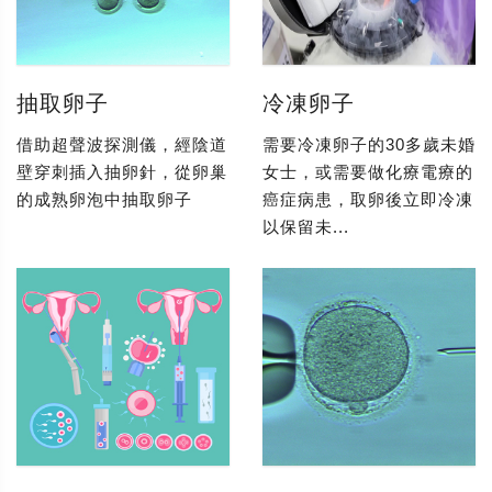
抽取卵子
冷凍卵子
借助超聲波探測儀，經陰道
需要冷凍卵子的30多歲未婚
壁穿刺插入抽卵針，從卵巢
女士，或需要做化療電療的
的成熟卵泡中抽取卵子
癌症病患，取卵後立即冷凍
以保留未...