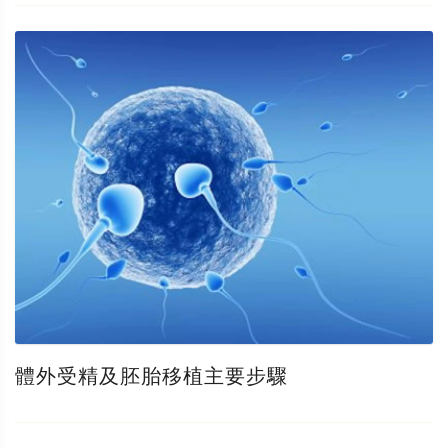
體外受精及胚胎移植主要步驟