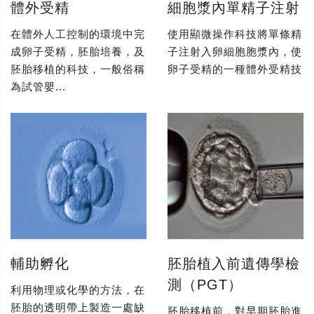
體外受精
細胞漿內單精子注射
在體外人工控制的環境中完
使用顯微操作科技將單條精
成卵子受精，胚胎培養，及
子注射入卵細胞胞漿內，使
胚胎移植的科技，一般俗稱
卵子受精的一種體外受精技
為試管嬰...
輔助孵化
胚胎植入前遺傳學檢
測（PGT）
利用物理或化學的方法，在
胚胎的透明帶上製造一處缺
胚胎移植前，對早期胚胎進