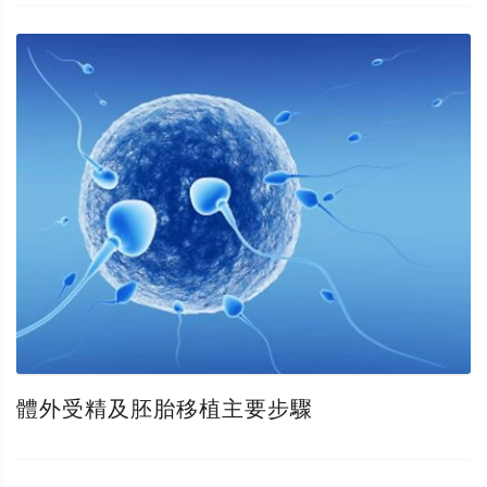
體外受精及胚胎移植主要步驟