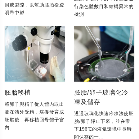
損或裂隙，以幫助胚胎從透
行染色體數目和結構異常的
明帶中孵...
檢測
胚胎移植
胚胎/卵子玻璃化冷
凍及儲存
將卵子與精子從人體內取出
並在體外受精，培養發育成
透過玻璃化快速冷凍法使胚
胚胎後，再移植回母體子宮
胎/卵子靜止下來，並在零
內
下196℃的液氮環境中長時
間保存的一...