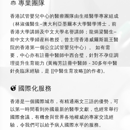
專業團隊
香港試管嬰兒中心的醫療團隊由生殖醫學專家組成
（林淑儀醫生–澳大利亞墨爾本大學醫學博士，前
香港大學講師及中文大學名譽講師；龍炳梁醫生–
前中文大學婦産科教授，曾主理香港威爾斯親王醫
院的香港第一個公立試管嬰兒中心）。 如有需
要，中心亦有註冊中醫師中西合璧，針對不孕症調
理提升生育能力 (黃梅芳註冊中醫師 - 30多年中醫
針灸臨床經驗，是 [[中醫生育攻略]]的作者)。
國際化服務
香港是一個國際城市，有精通兩文三語的優勢，可
以第一時間看到外國最新的醫學文獻，也經常舉行
國際會議，有機會與世界各地權威的專家交流經
驗，令我們可以給予病人國際水平的服務。