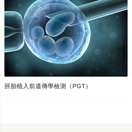
胚胎植入前遺傳學檢測（PGT）