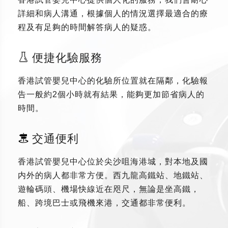
詳細和病人溝通，根據個人的情況選擇最適合的療
程及有足夠的時間解答病人的疑惑。
便捷化驗服務
香港試管嬰兒中心的化驗所位置就在隔鄰，化驗報
告一般約2個小時就有結果，能夠更加節省病人的
時間。
交通便利
香港試管嬰兒中心位於尖沙咀海港城，對本地及國
内外的病人都非常方便。西九龍高鐵站、地鐵站、
遊輪碼頭、機場快線近在咫尺，無論是坐高鐵，
船、跨境巴士或飛機來港，交通都非常便利。