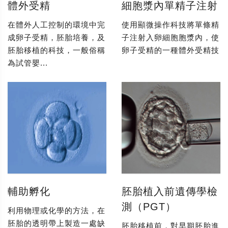
體外受精
細胞漿內單精子注射
在體外人工控制的環境中完
使用顯微操作科技將單條精
成卵子受精，胚胎培養，及
子注射入卵細胞胞漿內，使
胚胎移植的科技，一般俗稱
卵子受精的一種體外受精技
為試管嬰...
輔助孵化
胚胎植入前遺傳學檢
測（PGT）
利用物理或化學的方法，在
胚胎的透明帶上製造一處缺
胚胎移植前，對早期胚胎進