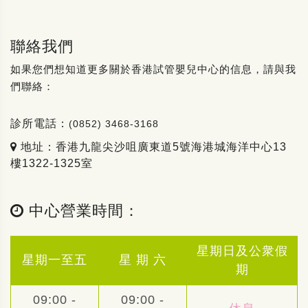
聯絡我們
如果您們想知道更多關於香港試管嬰兒中心的信息，請與我
們聯絡：
診所電話：
(0852) 3468-3168
地址：香港九龍尖沙咀廣東道5號海港城海洋中心13
樓1322-1325室
中心營業時間：
星期日及公衆假
星期一至五
星 期 六
期
09:00 -
09:00 -