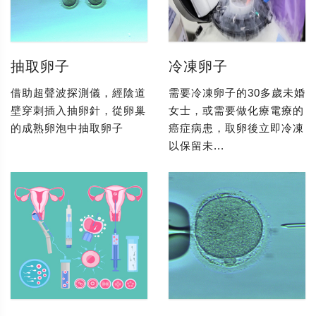
抽取卵子
冷凍卵子
借助超聲波探測儀，經陰道
需要冷凍卵子的30多歲未婚
壁穿刺插入抽卵針，從卵巢
女士，或需要做化療電療的
的成熟卵泡中抽取卵子
癌症病患，取卵後立即冷凍
以保留未...