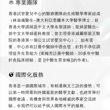
專業團隊
香港試管嬰兒中心的醫療團隊由生殖醫學專家組成
（林淑儀醫生–澳大利亞墨爾本大學醫學博士，前
香港大學講師及中文大學名譽講師；龍炳梁醫生–
前中文大學婦産科教授，曾主理香港威爾斯親王醫
院的香港第一個公立試管嬰兒中心）。 如有需
要，中心亦有註冊中醫師中西合璧，針對不孕症調
理提升生育能力 (黃梅芳註冊中醫師 - 30多年中醫
針灸臨床經驗，是 [[中醫生育攻略]]的作者)。
國際化服務
香港是一個國際城市，有精通兩文三語的優勢，可
以第一時間看到外國最新的醫學文獻，也經常舉行
國際會議，有機會與世界各地權威的專家交流經
驗，令我們可以給予病人國際水平的服務。