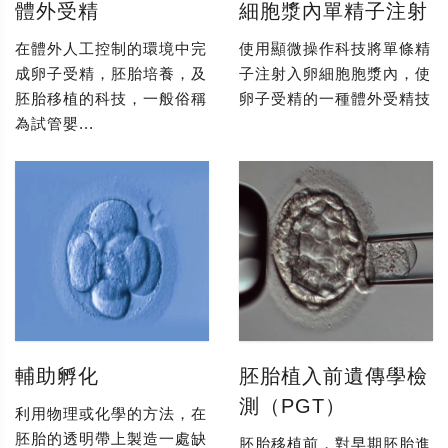
體外受精
細胞漿內單精子注射
在體外人工控制的環境中完
使用顯微操作科技將單條精
成卵子受精，胚胎培養，及
子注射入卵細胞胞漿內，使
胚胎移植的科技，一般俗稱
卵子受精的一種體外受精技
為試管嬰...
輔助孵化
胚胎植入前遺傳學檢
測（PGT）
利用物理或化學的方法，在
胚胎的透明帶上製造一處缺
胚胎移植前，對早期胚胎進