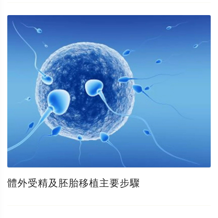
體外受精及胚胎移植主要步驟