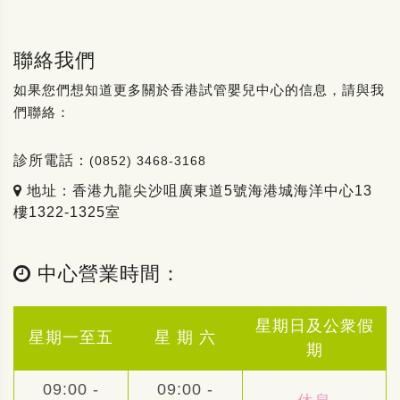
聯絡我們
如果您們想知道更多關於香港試管嬰兒中心的信息，請與我
們聯絡：
診所電話：
(0852) 3468-3168
地址：香港九龍尖沙咀廣東道5號海港城海洋中心13
樓1322-1325室
中心營業時間：
星期日及公衆假
星期一至五
星 期 六
期
09:00 -
09:00 -