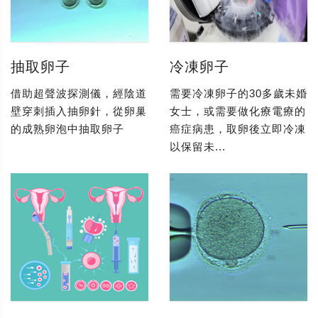
抽取卵子
冷凍卵子
借助超聲波探測儀，經陰道
需要冷凍卵子的30多歲未婚
壁穿刺插入抽卵針，從卵巢
女士，或需要做化療電療的
的成熟卵泡中抽取卵子
癌症病患，取卵後立即冷凍
以保留未...