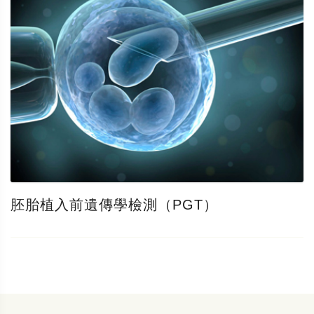
胚胎植入前遺傳學檢測（PGT）