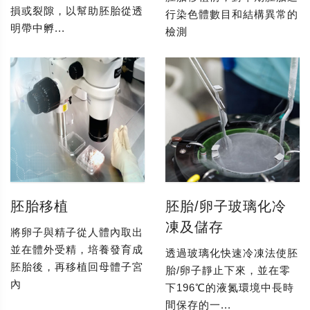
損或裂隙，以幫助胚胎從透
行染色體數目和結構異常的
明帶中孵...
檢測
胚胎移植
胚胎/卵子玻璃化冷
凍及儲存
將卵子與精子從人體內取出
並在體外受精，培養發育成
透過玻璃化快速冷凍法使胚
胚胎後，再移植回母體子宮
胎/卵子靜止下來，並在零
內
下196℃的液氮環境中長時
間保存的一...