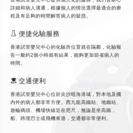
詳細和病人溝通，根據個人的情況選擇最適合的療
程及有足夠的時間解答病人的疑惑。
便捷化驗服務
香港試管嬰兒中心的化驗所位置就在隔鄰，化驗報
告一般約2個小時就有結果，能夠更加節省病人的
時間。
交通便利
香港試管嬰兒中心位於尖沙咀海港城，對本地及國
内外的病人都非常方便。西九龍高鐵站、地鐵站、
遊輪碼頭、機場快線近在咫尺，無論是坐高鐵，
船、跨境巴士或飛機來港，交通都非常便利。