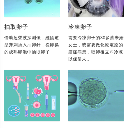
抽取卵子
冷凍卵子
借助超聲波探測儀，經陰道
需要冷凍卵子的30多歲未婚
壁穿刺插入抽卵針，從卵巢
女士，或需要做化療電療的
的成熟卵泡中抽取卵子
癌症病患，取卵後立即冷凍
以保留未...