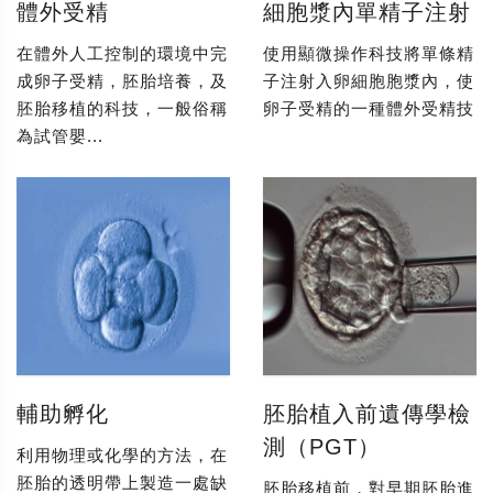
體外受精
細胞漿內單精子注射
在體外人工控制的環境中完
使用顯微操作科技將單條精
成卵子受精，胚胎培養，及
子注射入卵細胞胞漿內，使
胚胎移植的科技，一般俗稱
卵子受精的一種體外受精技
為試管嬰...
輔助孵化
胚胎植入前遺傳學檢
測（PGT）
利用物理或化學的方法，在
胚胎的透明帶上製造一處缺
胚胎移植前，對早期胚胎進