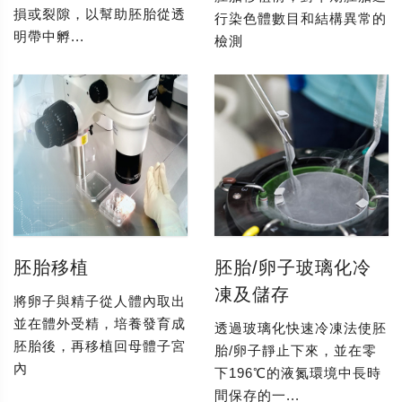
損或裂隙，以幫助胚胎從透
行染色體數目和結構異常的
明帶中孵...
檢測
胚胎移植
胚胎/卵子玻璃化冷
凍及儲存
將卵子與精子從人體內取出
並在體外受精，培養發育成
透過玻璃化快速冷凍法使胚
胚胎後，再移植回母體子宮
胎/卵子靜止下來，並在零
內
下196℃的液氮環境中長時
間保存的一...