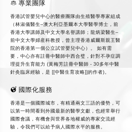
專業團隊
香港試管嬰兒中心的醫療團隊由生殖醫學專家組成
（林淑儀醫生–澳大利亞墨爾本大學醫學博士，前
香港大學講師及中文大學名譽講師；龍炳梁醫生–
前中文大學婦産科教授，曾主理香港威爾斯親王醫
院的香港第一個公立試管嬰兒中心）。 如有需
要，中心亦有註冊中醫師中西合璧，針對不孕症調
理提升生育能力 (黃梅芳註冊中醫師 - 30多年中醫
針灸臨床經驗，是 [[中醫生育攻略]]的作者)。
國際化服務
香港是一個國際城市，有精通兩文三語的優勢，可
以第一時間看到外國最新的醫學文獻，也經常舉行
國際會議，有機會與世界各地權威的專家交流經
驗，令我們可以給予病人國際水平的服務。