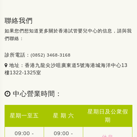
聯絡我們
如果您們想知道更多關於香港試管嬰兒中心的信息，請與我
們聯絡：
診所電話：
(0852) 3468-3168
地址：香港九龍尖沙咀廣東道5號海港城海洋中心13
樓1322-1325室
中心營業時間：
星期日及公衆假
星期一至五
星 期 六
期
09:00 -
09:00 -