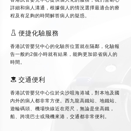
詳細和病人溝通，根據個人的情況選擇最適合的療
程及有足夠的時間解答病人的疑惑。
便捷化驗服務
香港試管嬰兒中心的化驗所位置就在隔鄰，化驗報
告一般約2個小時就有結果，能夠更加節省病人的
時間。
交通便利
香港試管嬰兒中心位於尖沙咀海港城，對本地及國
内外的病人都非常方便。西九龍高鐵站、地鐵站、
遊輪碼頭、機場快線近在咫尺，無論是坐高鐵，
船、跨境巴士或飛機來港，交通都非常便利。