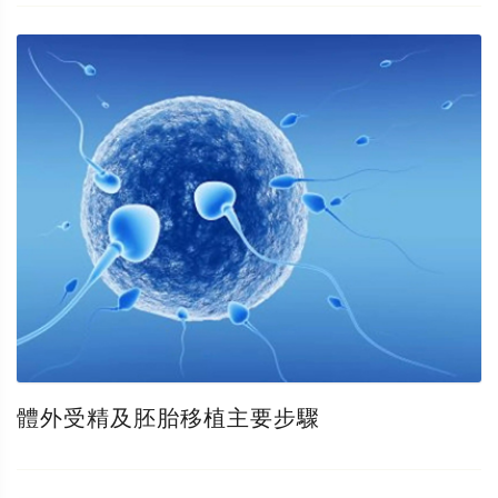
體外受精及胚胎移植主要步驟