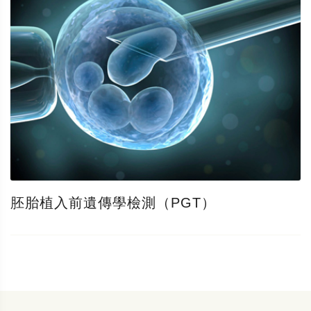
胚胎植入前遺傳學檢測（PGT）