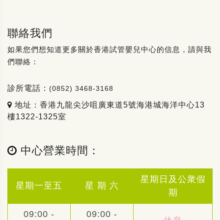
聯絡我們
如果您們想知道更多關於香港試管嬰兒中心的信息，請與我
們聯絡：
診所電話：
(0852) 3468-3168
地址：香港九龍尖沙咀廣東道5號海港城海洋中心13
樓1322-1325室
中心營業時間：
星期日及公衆假
星期一至五
星 期 六
期
09:00 -
09:00 -