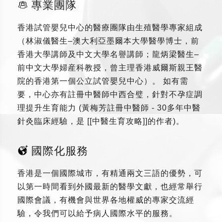
專業團隊
香港試管嬰兒中心的醫療團隊由生殖醫學專家組成
（林淑儀醫生–澳大利亞墨爾本大學醫學博士，前
香港大學講師及中文大學名譽講師；龍炳梁醫生–
前中文大學婦産科教授，曾主理香港威爾斯親王醫
院的香港第一個公立試管嬰兒中心）。 如有需
要，中心亦有註冊中醫師中西合璧，針對不孕症調
理提升生育能力 (黃梅芳註冊中醫師 - 30多年中醫
針灸臨床經驗，是 [[中醫生育攻略]]的作者)。
國際化服務
香港是一個國際城市，有精通兩文三語的優勢，可
以第一時間看到外國最新的醫學文獻，也經常舉行
國際會議，有機會與世界各地權威的專家交流經
驗，令我們可以給予病人國際水平的服務。