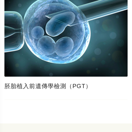
胚胎植入前遺傳學檢測（PGT）