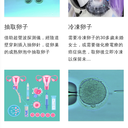
抽取卵子
冷凍卵子
借助超聲波探測儀，經陰道
需要冷凍卵子的30多歲未婚
壁穿刺插入抽卵針，從卵巢
女士，或需要做化療電療的
的成熟卵泡中抽取卵子
癌症病患，取卵後立即冷凍
以保留未...