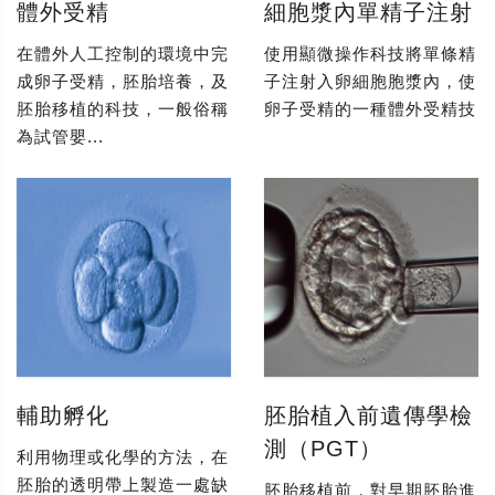
體外受精
細胞漿內單精子注射
在體外人工控制的環境中完
使用顯微操作科技將單條精
成卵子受精，胚胎培養，及
子注射入卵細胞胞漿內，使
胚胎移植的科技，一般俗稱
卵子受精的一種體外受精技
為試管嬰...
輔助孵化
胚胎植入前遺傳學檢
測（PGT）
利用物理或化學的方法，在
胚胎的透明帶上製造一處缺
胚胎移植前，對早期胚胎進