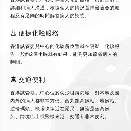
詳細和病人溝通，根據個人的情況選擇最適合的療
程及有足夠的時間解答病人的疑惑。
便捷化驗服務
香港試管嬰兒中心的化驗所位置就在隔鄰，化驗報
告一般約2個小時就有結果，能夠更加節省病人的
時間。
交通便利
香港試管嬰兒中心位於尖沙咀海港城，對本地及國
内外的病人都非常方便。西九龍高鐵站、地鐵站、
遊輪碼頭、機場快線近在咫尺，無論是坐高鐵，
船、跨境巴士或飛機來港，交通都非常便利。