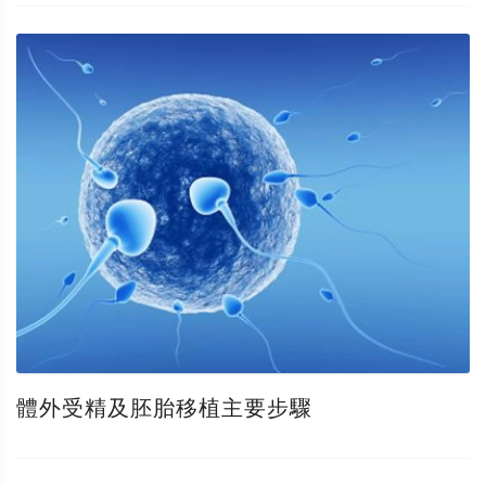
體外受精及胚胎移植主要步驟