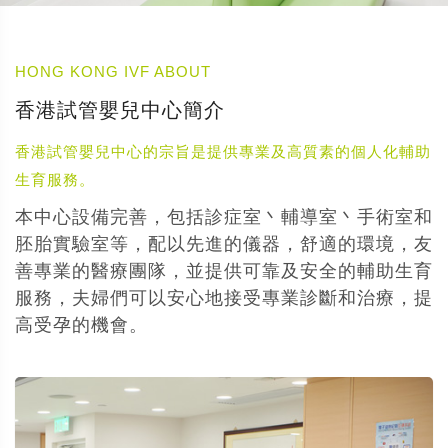
HONG KONG IVF ABOUT
香港試管嬰兒中心簡介
香港試管嬰兒中心的宗旨是提供專業及高質素的個人化輔助
生育服務。
本中心設備完善，包括診症室丶輔導室丶手術室和
胚胎實驗室等，配以先進的儀器，舒適的環境，友
善專業的醫療團隊，並提供可靠及安全的輔助生育
服務，夫婦們可以安心地接受專業診斷和治療，提
高受孕的機會。