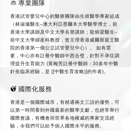
專業團隊
香港試管嬰兒中心的醫療團隊由生殖醫學專家組成
（林淑儀醫生–澳大利亞墨爾本大學醫學博士，前
香港大學講師及中文大學名譽講師；龍炳梁醫生–
前中文大學婦産科教授，曾主理香港威爾斯親王醫
院的香港第一個公立試管嬰兒中心）。 如有需
要，中心亦有註冊中醫師中西合璧，針對不孕症調
理提升生育能力 (黃梅芳註冊中醫師 - 30多年中醫
針灸臨床經驗，是 [[中醫生育攻略]]的作者)。
國際化服務
香港是一個國際城市，有精通兩文三語的優勢，可
以第一時間看到外國最新的醫學文獻，也經常舉行
國際會議，有機會與世界各地權威的專家交流經
驗，令我們可以給予病人國際水平的服務。