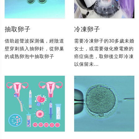
抽取卵子
冷凍卵子
借助超聲波探測儀，經陰道
需要冷凍卵子的30多歲未婚
壁穿刺插入抽卵針，從卵巢
女士，或需要做化療電療的
的成熟卵泡中抽取卵子
癌症病患，取卵後立即冷凍
以保留未...