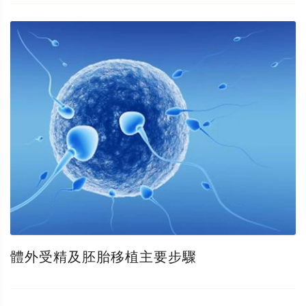
體外受精及胚胎移植主要步驟