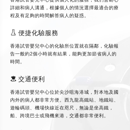
詳細和病人溝通，根據個人的情況選擇最適合的療
程及有足夠的時間解答病人的疑惑。
便捷化驗服務
香港試管嬰兒中心的化驗所位置就在隔鄰，化驗報
告一般約2個小時就有結果，能夠更加節省病人的
時間。
交通便利
香港試管嬰兒中心位於尖沙咀海港城，對本地及國
内外的病人都非常方便。西九龍高鐵站、地鐵站、
遊輪碼頭、機場快線近在咫尺，無論是坐高鐵，
船、跨境巴士或飛機來港，交通都非常便利。