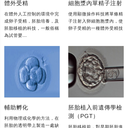
體外受精
細胞漿內單精子注射
在體外人工控制的環境中完
使用顯微操作科技將單條精
成卵子受精，胚胎培養，及
子注射入卵細胞胞漿內，使
胚胎移植的科技，一般俗稱
卵子受精的一種體外受精技
為試管嬰...
輔助孵化
胚胎植入前遺傳學檢
測（PGT）
利用物理或化學的方法，在
胚胎的透明帶上製造一處缺
胚胎移植前，對早期胚胎進