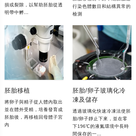
損或裂隙，以幫助胚胎從透
行染色體數目和結構異常的
明帶中孵...
檢測
胚胎移植
胚胎/卵子玻璃化冷
凍及儲存
將卵子與精子從人體內取出
並在體外受精，培養發育成
透過玻璃化快速冷凍法使胚
胚胎後，再移植回母體子宮
胎/卵子靜止下來，並在零
內
下196℃的液氮環境中長時
間保存的一...