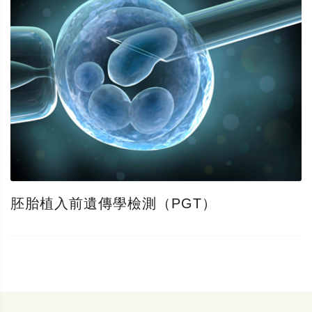
胚胎植入前遺傳學檢測（PGT）