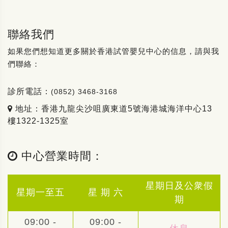
聯絡我們
如果您們想知道更多關於香港試管嬰兒中心的信息，請與我
們聯絡：
診所電話：
(0852) 3468-3168
地址：香港九龍尖沙咀廣東道5號海港城海洋中心13
樓1322-1325室
中心營業時間：
星期日及公衆假
星期一至五
星 期 六
期
09:00 -
09:00 -