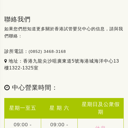
聯絡我們
如果您們想知道更多關於香港試管嬰兒中心的信息，請與我
們聯絡：
診所電話：
(0852) 3468-3168
地址：香港九龍尖沙咀廣東道5號海港城海洋中心13
樓1322-1325室
中心營業時間：
星期日及公衆假
星期一至五
星 期 六
期
09:00 -
09:00 -