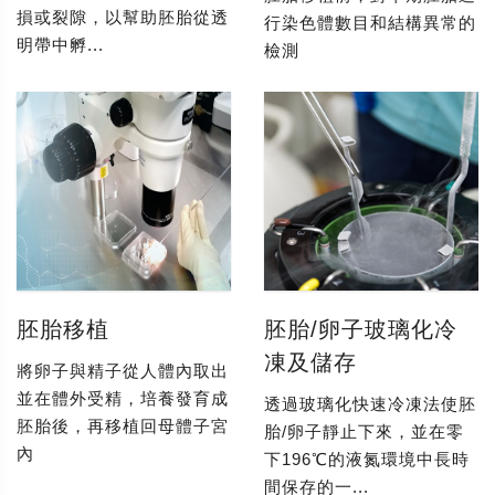
損或裂隙，以幫助胚胎從透
行染色體數目和結構異常的
明帶中孵...
檢測
胚胎移植
胚胎/卵子玻璃化冷
凍及儲存
將卵子與精子從人體內取出
並在體外受精，培養發育成
透過玻璃化快速冷凍法使胚
胚胎後，再移植回母體子宮
胎/卵子靜止下來，並在零
內
下196℃的液氮環境中長時
間保存的一...