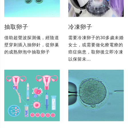
抽取卵子
冷凍卵子
借助超聲波探測儀，經陰道
需要冷凍卵子的30多歲未婚
壁穿刺插入抽卵針，從卵巢
女士，或需要做化療電療的
的成熟卵泡中抽取卵子
癌症病患，取卵後立即冷凍
以保留未...