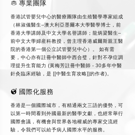
專業團隊
香港試管嬰兒中心的醫療團隊由生殖醫學專家組成
（林淑儀醫生–澳大利亞墨爾本大學醫學博士，前
香港大學講師及中文大學名譽講師；龍炳梁醫生–
前中文大學婦産科教授，曾主理香港威爾斯親王醫
院的香港第一個公立試管嬰兒中心）。 如有需
要，中心亦有註冊中醫師中西合璧，針對不孕症調
理提升生育能力 (黃梅芳註冊中醫師 - 30多年中醫
針灸臨床經驗，是 [[中醫生育攻略]]的作者)。
國際化服務
香港是一個國際城市，有精通兩文三語的優勢，可
以第一時間看到外國最新的醫學文獻，也經常舉行
國際會議，有機會與世界各地權威的專家交流經
驗，令我們可以給予病人國際水平的服務。