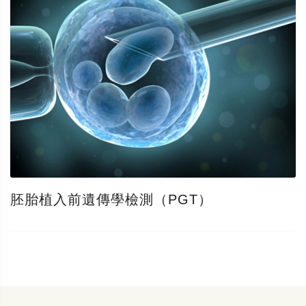
胚胎植入前遺傳學檢測（PGT）