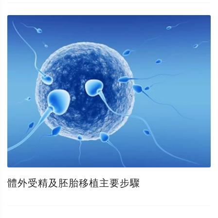
體外受精及胚胎移植主要步驟