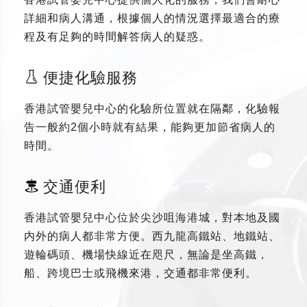
詳細和病人溝通，根據個人的情況選擇最適合的療
程及有足夠的時間解答病人的疑惑。
便捷化驗服務
香港試管嬰兒中心的化驗所位置就在隔鄰，化驗報
告一般約2個小時就有結果，能夠更加節省病人的
時間。
交通便利
香港試管嬰兒中心位於尖沙咀海港城，對本地及國
内外的病人都非常方便。西九龍高鐵站、地鐵站、
遊輪碼頭、機場快線近在咫尺，無論是坐高鐵，
船、跨境巴士或飛機來港，交通都非常便利。