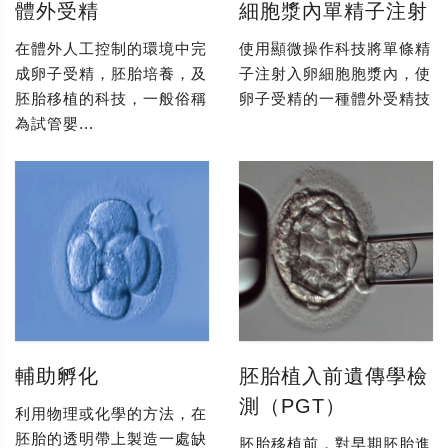
體外受精
細胞漿內單精子注射
在體外人工控制的環境中完
使用顯微操作科技將單條精
成卵子受精，胚胎培養，及
子注射入卵細胞胞漿內，使
胚胎移植的科技，一般俗稱
卵子受精的一種體外受精技
為試管嬰...
輔助孵化
胚胎植入前遺傳學檢
測（PGT）
利用物理或化學的方法，在
胚胎的透明帶上製造一處缺
胚胎移植前，對早期胚胎進