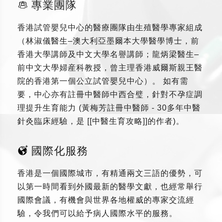
專業團隊
香港試管嬰兒中心的醫療團隊由生殖醫學專家組成
（林淑儀醫生–澳大利亞墨爾本大學醫學博士，前
香港大學講師及中文大學名譽講師；龍炳梁醫生–
前中文大學婦産科教授，曾主理香港威爾斯親王醫
院的香港第一個公立試管嬰兒中心）。 如有需
要，中心亦有註冊中醫師中西合璧，針對不孕症調
理提升生育能力 (黃梅芳註冊中醫師 - 30多年中醫
針灸臨床經驗，是 [[中醫生育攻略]]的作者)。
國際化服務
香港是一個國際城市，有精通兩文三語的優勢，可
以第一時間看到外國最新的醫學文獻，也經常舉行
國際會議，有機會與世界各地權威的專家交流經
驗，令我們可以給予病人國際水平的服務。