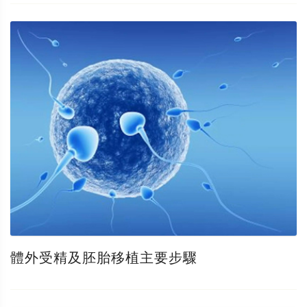
體外受精及胚胎移植主要步驟