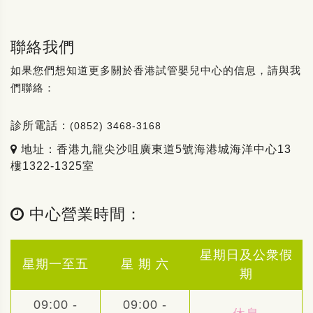
聯絡我們
如果您們想知道更多關於香港試管嬰兒中心的信息，請與我
們聯絡：
診所電話：
(0852) 3468-3168
地址：香港九龍尖沙咀廣東道5號海港城海洋中心13
樓1322-1325室
中心營業時間：
星期日及公衆假
星期一至五
星 期 六
期
09:00 -
09:00 -