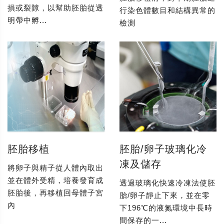
損或裂隙，以幫助胚胎從透
行染色體數目和結構異常的
明帶中孵...
檢測
胚胎移植
胚胎/卵子玻璃化冷
凍及儲存
將卵子與精子從人體內取出
並在體外受精，培養發育成
透過玻璃化快速冷凍法使胚
胚胎後，再移植回母體子宮
胎/卵子靜止下來，並在零
內
下196℃的液氮環境中長時
間保存的一...