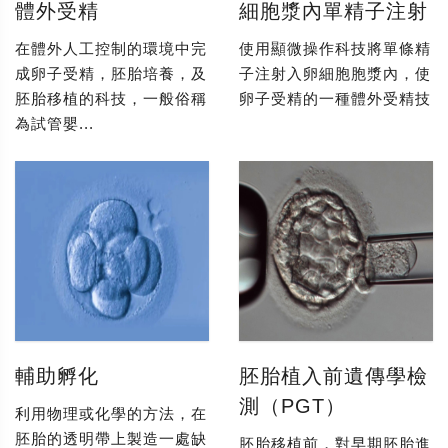
體外受精
細胞漿內單精子注射
在體外人工控制的環境中完
使用顯微操作科技將單條精
成卵子受精，胚胎培養，及
子注射入卵細胞胞漿內，使
胚胎移植的科技，一般俗稱
卵子受精的一種體外受精技
為試管嬰...
輔助孵化
胚胎植入前遺傳學檢
測（PGT）
利用物理或化學的方法，在
胚胎的透明帶上製造一處缺
胚胎移植前，對早期胚胎進