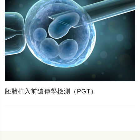
胚胎植入前遺傳學檢測（PGT）