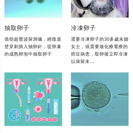
抽取卵子
冷凍卵子
借助超聲波探測儀，經陰道
需要冷凍卵子的30多歲未婚
壁穿刺插入抽卵針，從卵巢
女士，或需要做化療電療的
的成熟卵泡中抽取卵子
癌症病患，取卵後立即冷凍
以保留未...