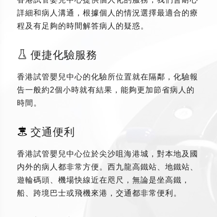
詳細和病人溝通，根據個人的情況選擇最適合的療
程及有足夠的時間解答病人的疑惑。
便捷化驗服務
香港試管嬰兒中心的化驗所位置就在隔鄰，化驗報
告一般約2個小時就有結果，能夠更加節省病人的
時間。
交通便利
香港試管嬰兒中心位於尖沙咀海港城，對本地及國
内外的病人都非常方便。西九龍高鐵站、地鐵站、
遊輪碼頭、機場快線近在咫尺，無論是坐高鐵，
船、跨境巴士或飛機來港，交通都非常便利。