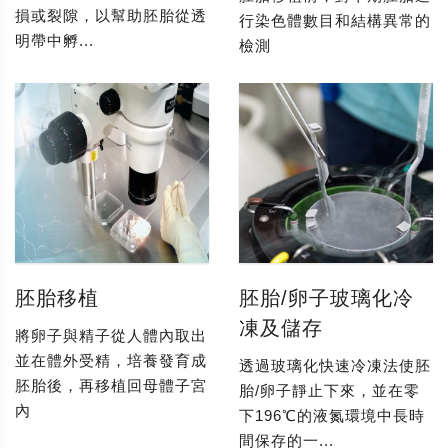
損或裂隙，以幫助胚胎從透
行染色體數目和結構異常的
明帶中孵...
檢測
胚胎移植
胚胎/卵子玻璃化冷
凍及儲存
將卵子與精子從人體內取出
並在體外受精，培養發育成
透過玻璃化快速冷凍法使胚
胚胎後，再移植回母體子宮
胎/卵子靜止下來，並在零
內
下196℃的液氮環境中長時
間保存的一...