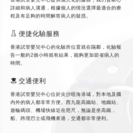
詳細和病人溝通，根據個人的情況選擇最適合的療
程及有足夠的時間解答病人的疑惑。
便捷化驗服務
香港試管嬰兒中心的化驗所位置就在隔鄰，化驗報
告一般約2個小時就有結果，能夠更加節省病人的
時間。
交通便利
香港試管嬰兒中心位於尖沙咀海港城，對本地及國
内外的病人都非常方便。西九龍高鐵站、地鐵站、
遊輪碼頭、機場快線近在咫尺，無論是坐高鐵，
船、跨境巴士或飛機來港，交通都非常便利。