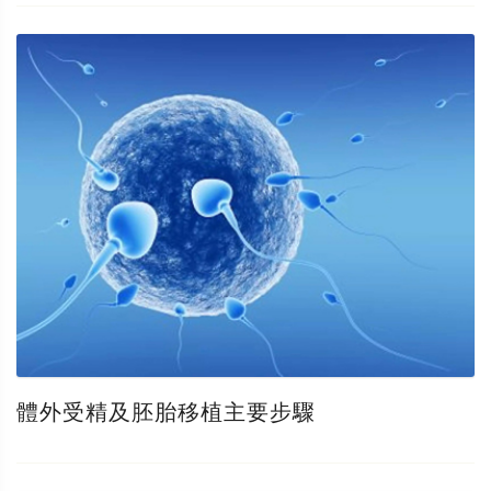
體外受精及胚胎移植主要步驟