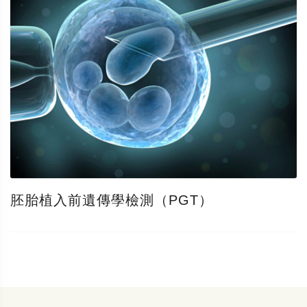
胚胎植入前遺傳學檢測（PGT）