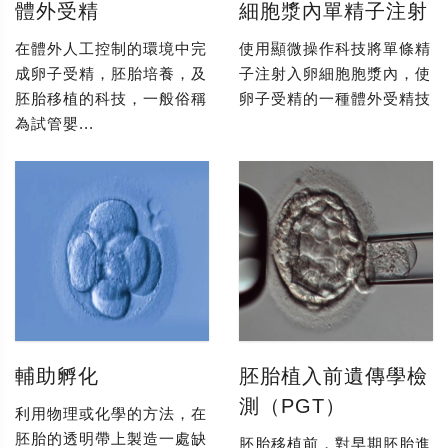
體外受精
細胞漿內單精子注射
在體外人工控制的環境中完
使用顯微操作科技將單條精
成卵子受精，胚胎培養，及
子注射入卵細胞胞漿內，使
胚胎移植的科技，一般俗稱
卵子受精的一種體外受精技
為試管嬰...
輔助孵化
胚胎植入前遺傳學檢
測（PGT）
利用物理或化學的方法，在
胚胎的透明帶上製造一處缺
胚胎移植前，對早期胚胎進