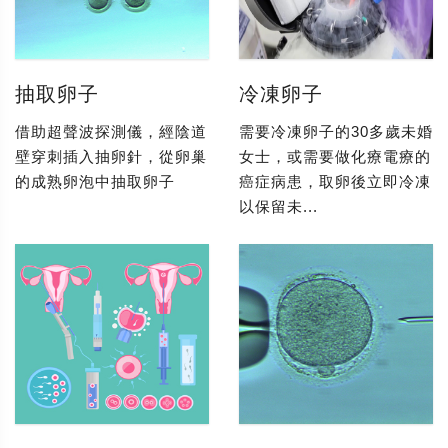
抽取卵子
冷凍卵子
借助超聲波探測儀，經陰道
需要冷凍卵子的30多歲未婚
壁穿刺插入抽卵針，從卵巢
女士，或需要做化療電療的
的成熟卵泡中抽取卵子
癌症病患，取卵後立即冷凍
以保留未...