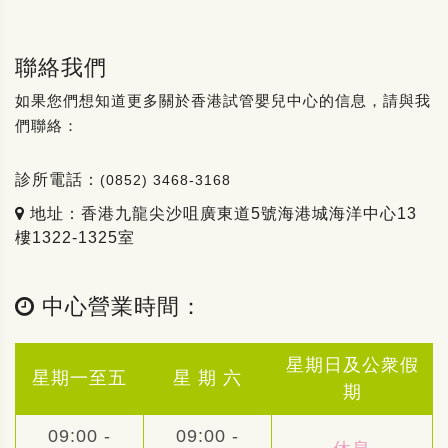
聯絡我們
如果您們想知道更多關於香港試管嬰兒中心的信息，請與我
們聯絡：
診所電話：
(0852) 3468-3168
地址：香港九龍尖沙咀廣東道5號海港城海洋中心13
樓1322-1325室
中心營業時間：
星期日及公衆假
星期一至五
星 期 六
期
09:00 -
09:00 -