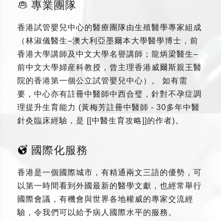
專業團隊
香港試管嬰兒中心的醫療團隊由生殖醫學專家組成
（林淑儀醫生–澳大利亞墨爾本大學醫學博士，前
香港大學講師及中文大學名譽講師；龍炳梁醫生–
前中文大學婦産科教授，曾主理香港威爾斯親王醫
院的香港第一個公立試管嬰兒中心）。 如有需
要，中心亦有註冊中醫師中西合璧，針對不孕症調
理提升生育能力 (黃梅芳註冊中醫師 - 30多年中醫
針灸臨床經驗，是 [[中醫生育攻略]]的作者)。
國際化服務
香港是一個國際城市，有精通兩文三語的優勢，可
以第一時間看到外國最新的醫學文獻，也經常舉行
國際會議，有機會與世界各地權威的專家交流經
驗，令我們可以給予病人國際水平的服務。