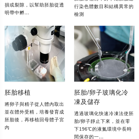
損或裂隙，以幫助胚胎從透
行染色體數目和結構異常的
明帶中孵...
檢測
胚胎移植
胚胎/卵子玻璃化冷
凍及儲存
將卵子與精子從人體內取出
並在體外受精，培養發育成
透過玻璃化快速冷凍法使胚
胚胎後，再移植回母體子宮
胎/卵子靜止下來，並在零
內
下196℃的液氮環境中長時
間保存的一...