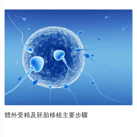
體外受精及胚胎移植主要步驟