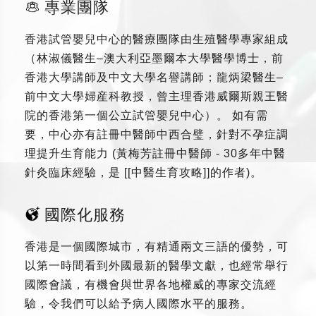
專業團隊
香港試管嬰兒中心的醫療團隊由生殖醫學專家組成
（林淑儀醫生–澳大利亞墨爾本大學醫學博士，前
香港大學講師及中文大學名譽講師；龍炳梁醫生–
前中文大學婦産科教授，曾主理香港威爾斯親王醫
院的香港第一個公立試管嬰兒中心）。 如有需
要，中心亦有註冊中醫師中西合璧，針對不孕症調
理提升生育能力 (黃梅芳註冊中醫師 - 30多年中醫
針灸臨床經驗，是 [[中醫生育攻略]]的作者)。
國際化服務
香港是一個國際城市，有精通兩文三語的優勢，可
以第一時間看到外國最新的醫學文獻，也經常舉行
國際會議，有機會與世界各地權威的專家交流經
驗，令我們可以給予病人國際水平的服務。