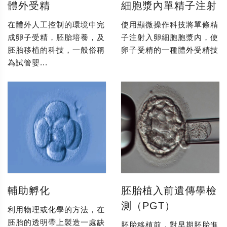
體外受精
細胞漿內單精子注射
在體外人工控制的環境中完
使用顯微操作科技將單條精
成卵子受精，胚胎培養，及
子注射入卵細胞胞漿內，使
胚胎移植的科技，一般俗稱
卵子受精的一種體外受精技
為試管嬰...
輔助孵化
胚胎植入前遺傳學檢
測（PGT）
利用物理或化學的方法，在
胚胎的透明帶上製造一處缺
胚胎移植前，對早期胚胎進