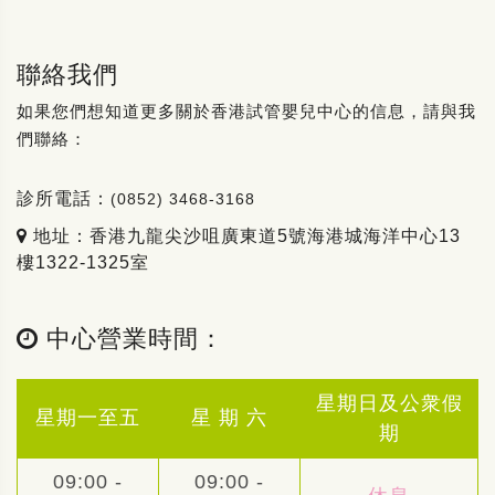
聯絡我們
如果您們想知道更多關於香港試管嬰兒中心的信息，請與我
們聯絡：
診所電話：
(0852) 3468-3168
地址：香港九龍尖沙咀廣東道5號海港城海洋中心13
樓1322-1325室
中心營業時間：
星期日及公衆假
星期一至五
星 期 六
期
09:00 -
09:00 -