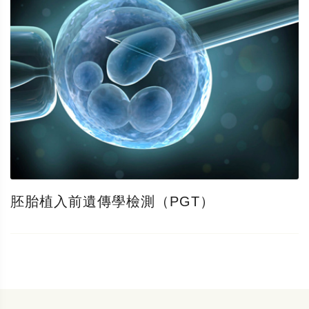
胚胎植入前遺傳學檢測（PGT）