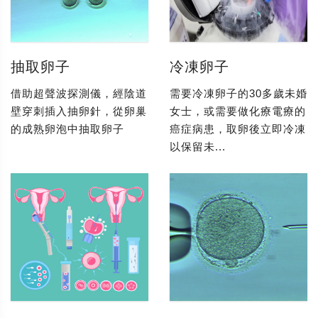
抽取卵子
冷凍卵子
借助超聲波探測儀，經陰道
需要冷凍卵子的30多歲未婚
壁穿刺插入抽卵針，從卵巢
女士，或需要做化療電療的
的成熟卵泡中抽取卵子
癌症病患，取卵後立即冷凍
以保留未...