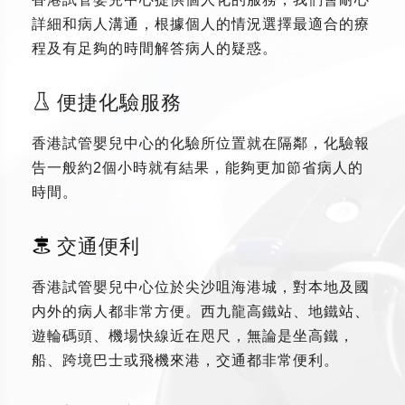
詳細和病人溝通，根據個人的情況選擇最適合的療
程及有足夠的時間解答病人的疑惑。
便捷化驗服務
香港試管嬰兒中心的化驗所位置就在隔鄰，化驗報
告一般約2個小時就有結果，能夠更加節省病人的
時間。
交通便利
香港試管嬰兒中心位於尖沙咀海港城，對本地及國
内外的病人都非常方便。西九龍高鐵站、地鐵站、
遊輪碼頭、機場快線近在咫尺，無論是坐高鐵，
船、跨境巴士或飛機來港，交通都非常便利。