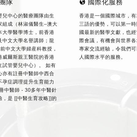
團隊
國際化服務
嬰兒中心的醫療團隊由生
香港是一個國際城市，有
家組成（林淑儀醫生–澳大
三語的優勢，可以第一時
本大學醫學博士，前香港
國最新的醫學文獻，也經
及中文大學名譽講師；龍
際會議，有機會與世界各
–前中文大學婦産科教授，
專家交流經驗，令我們可
港威爾斯親王醫院的香港
人國際水平的服務。
立試管嬰兒中心）。 如有
心亦有註冊中醫師中西合
不孕症調理提升生育能力
冊中醫師 - 30多年中醫針
，是 [[中醫生育攻略]]的