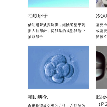
抽取卵子
冷凍
借助超聲波探測儀，經陰道壁穿刺
需要冷
插入抽卵針，從卵巢的成熟卵泡中
或需
抽取卵子
卵後立
輔助孵化
胚胎
（P
利用物理或化學的方法，在胚胎的