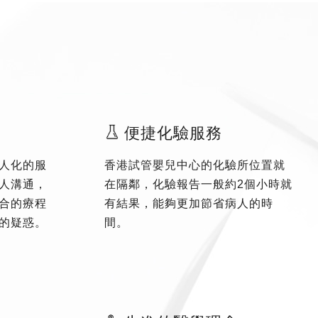
便捷化驗服務
人化的服
香港試管嬰兒中心的化驗所位置就
人溝通，
在隔鄰，化驗報告一般約2個小時就
合的療程
有結果，能夠更加節省病人的時
的疑惑。
間。