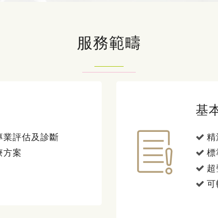
服務範疇
基
專業評估及診斷
精
療方案
標
超
可