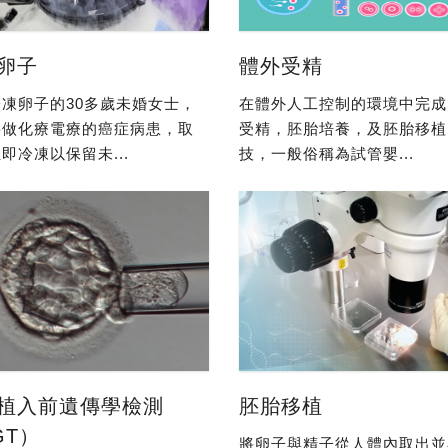
卵子
體外受精
凍卵子的30多歲未婚女士，
在體外人工控制的環境中完成
要做化療電療的癌症病患，取
受精，胚胎培養，及胚胎移植
即冷凍以保留未...
技，一般俗稱為試管嬰...
植入前遺傳學檢測
胚胎移植
GT）
將卵子與精子從人體內取出並