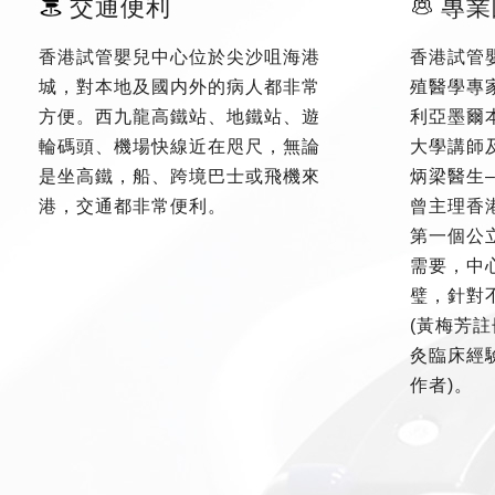
交通便利
專業
香港試管嬰兒中心位於尖沙咀海港
香港試管
城，對本地及國内外的病人都非常
殖醫學專
方便。西九龍高鐵站、地鐵站、遊
利亞墨爾
輪碼頭、機場快線近在咫尺，無論
大學講師
是坐高鐵，船、跨境巴士或飛機來
炳梁醫生
港，交通都非常便利。
曾主理香
第一個公
需要，中
璧，針對
(黃梅芳註
灸臨床經驗
作者)。