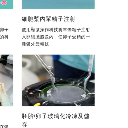
細胞漿內單精子注射
卵子
使用顯微操作科技將單條精子注射
的科
入卵細胞胞漿內，使卵子受精的一
種體外受精技
胚胎/卵子玻璃化冷凍及儲
存
在體