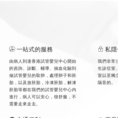
一站式的服務
私隱
由病人到達香港試管嬰兒中心開始
我們非常
的咨詢、診斷、輔導、抽血化驗到
生診症室
做試管嬰兒的取卵，處理卵子和胚
室以至獨
胎，以及放胚胎，冷凍胚胎，解凍
隔音的。
胚胎等都在我們的試管嬰兒中心内
進行，病人可以安心，很舒服，不
需要走來走去。