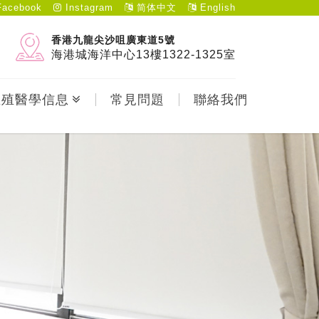
acebook
Instagram
简体中文
English
香港九龍尖沙咀廣東道5號
海港城海洋中心13樓1322-1325室
生殖醫學信息
常見問題
聯絡我們