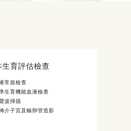
本生育評估檢查
液常規檢查
準生育機能血液檢查
聲波掃描
轉介子宮及輸卵管造影