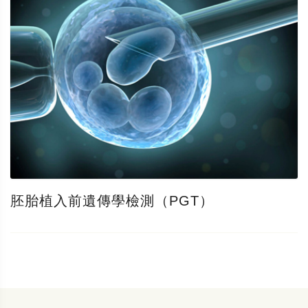
胚胎植入前遺傳學檢測（PGT）