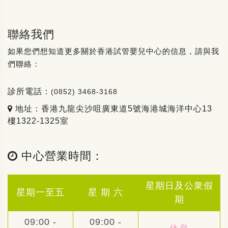
聯絡我們
如果您們想知道更多關於香港試管嬰兒中心的信息，請與我
們聯絡：
診所電話：
(0852) 3468-3168
地址：香港九龍尖沙咀廣東道5號海港城海洋中心13
樓1322-1325室
中心營業時間：
星期日及公衆假
星期一至五
星 期 六
期
09:00 -
09:00 -