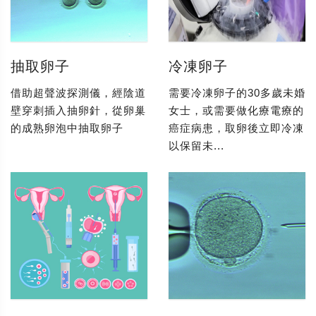
抽取卵子
冷凍卵子
借助超聲波探測儀，經陰道
需要冷凍卵子的30多歲未婚
壁穿刺插入抽卵針，從卵巢
女士，或需要做化療電療的
的成熟卵泡中抽取卵子
癌症病患，取卵後立即冷凍
以保留未...