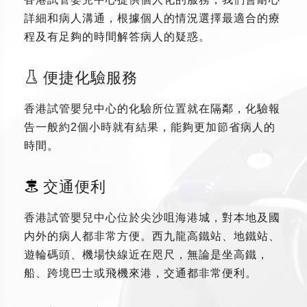
詳細和病人溝通，根據個人的情況選擇最適合的療
程及有足夠的時間解答病人的疑惑。
便捷化驗服務
香港試管嬰兒中心的化驗所位置就在隔鄰，化驗報
告一般約2個小時就有結果，能夠更加節省病人的
時間。
交通便利
香港試管嬰兒中心位於尖沙咀海港城，對本地及國
内外的病人都非常方便。西九龍高鐵站、地鐵站、
遊輪碼頭、機場快線近在咫尺，無論是坐高鐵，
船、跨境巴士或飛機來港，交通都非常便利。