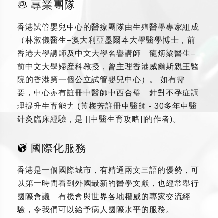
專業團隊
香港試管嬰兒中心的醫療團隊由生殖醫學專家組成
（林淑儀醫生–澳大利亞墨爾本大學醫學博士，前
香港大學講師及中文大學名譽講師；龍炳梁醫生–
前中文大學婦産科教授，曾主理香港威爾斯親王醫
院的香港第一個公立試管嬰兒中心）。 如有需
要，中心亦有註冊中醫師中西合璧，針對不孕症調
理提升生育能力 (黃梅芳註冊中醫師 - 30多年中醫
針灸臨床經驗，是 [[中醫生育攻略]]的作者)。
國際化服務
香港是一個國際城市，有精通兩文三語的優勢，可
以第一時間看到外國最新的醫學文獻，也經常舉行
國際會議，有機會與世界各地權威的專家交流經
驗，令我們可以給予病人國際水平的服務。