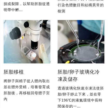
損或裂隙，以幫助胚胎從透
行染色體數目和結構異常的
明帶中孵...
檢測
胚胎移植
胚胎/卵子玻璃化冷
凍及儲存
將卵子與精子從人體內取出
並在體外受精，培養發育成
透過玻璃化快速冷凍法使胚
胚胎後，再移植回母體子宮
胎/卵子靜止下來，並在零
內
下196℃的液氮環境中長時
間保存的一...