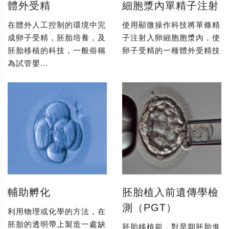
體外受精
細胞漿內單精子注射
在體外人工控制的環境中完
使用顯微操作科技將單條精
成卵子受精，胚胎培養，及
子注射入卵細胞胞漿內，使
胚胎移植的科技，一般俗稱
卵子受精的一種體外受精技
為試管嬰...
輔助孵化
胚胎植入前遺傳學檢
測（PGT）
利用物理或化學的方法，在
胚胎的透明帶上製造一處缺
胚胎移植前，對早期胚胎進