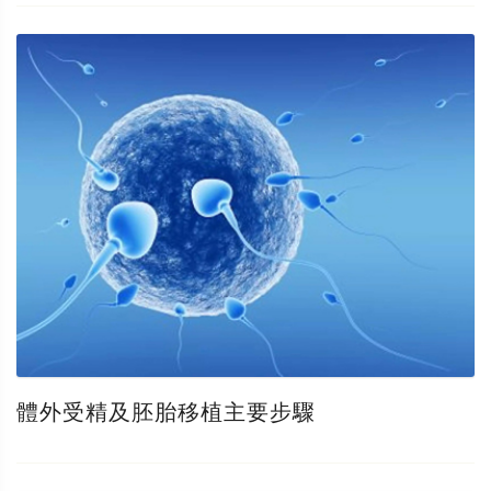
體外受精及胚胎移植主要步驟