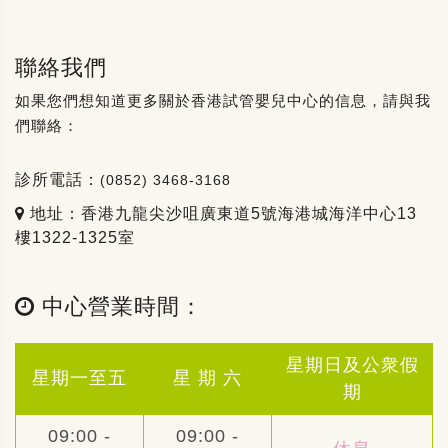
聯絡我們
如果您們想知道更多關於香港試管嬰兒中心的信息，請與我
們聯絡：
診所電話：
(0852) 3468-3168
地址：香港九龍尖沙咀廣東道5號海港城海洋中心13
樓1322-1325室
中心營業時間：
星期日及公衆假
星期一至五
星 期 六
期
09:00 -
09:00 -