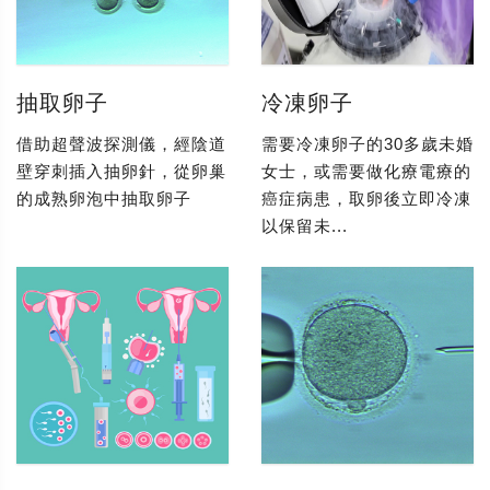
抽取卵子
冷凍卵子
借助超聲波探測儀，經陰道
需要冷凍卵子的30多歲未婚
壁穿刺插入抽卵針，從卵巢
女士，或需要做化療電療的
的成熟卵泡中抽取卵子
癌症病患，取卵後立即冷凍
以保留未...