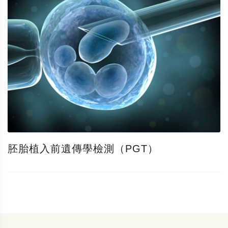
胚胎植入前遺傳學檢測（PGT）