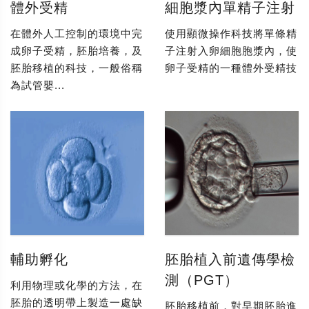
體外受精
細胞漿內單精子注射
在體外人工控制的環境中完
使用顯微操作科技將單條精
成卵子受精，胚胎培養，及
子注射入卵細胞胞漿內，使
胚胎移植的科技，一般俗稱
卵子受精的一種體外受精技
為試管嬰...
輔助孵化
胚胎植入前遺傳學檢
測（PGT）
利用物理或化學的方法，在
胚胎的透明帶上製造一處缺
胚胎移植前，對早期胚胎進