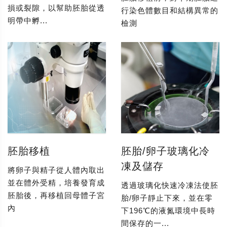
損或裂隙，以幫助胚胎從透
行染色體數目和結構異常的
明帶中孵...
檢測
胚胎移植
胚胎/卵子玻璃化冷
凍及儲存
將卵子與精子從人體內取出
並在體外受精，培養發育成
透過玻璃化快速冷凍法使胚
胚胎後，再移植回母體子宮
胎/卵子靜止下來，並在零
內
下196℃的液氮環境中長時
間保存的一...