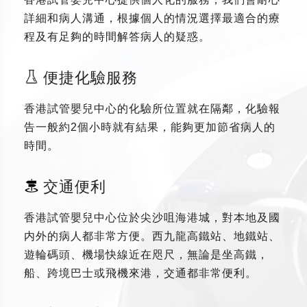
詳細和病人溝通，根據個人的情況選擇最適合的療
程及有足夠的時間解答病人的疑惑。
便捷化驗服務
香港試管嬰兒中心的化驗所位置就在隔鄰，化驗報
告一般約2個小時就有結果，能夠更加節省病人的
時間。
交通便利
香港試管嬰兒中心位於尖沙咀海港城，對本地及國
内外的病人都非常方便。西九龍高鐵站、地鐵站、
遊輪碼頭、機場快線近在咫尺，無論是坐高鐵，
船、跨境巴士或飛機來港，交通都非常便利。