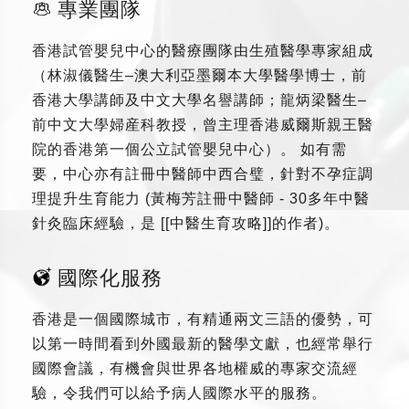
專業團隊
香港試管嬰兒中心的醫療團隊由生殖醫學專家組成
（林淑儀醫生–澳大利亞墨爾本大學醫學博士，前
香港大學講師及中文大學名譽講師；龍炳梁醫生–
前中文大學婦産科教授，曾主理香港威爾斯親王醫
院的香港第一個公立試管嬰兒中心）。 如有需
要，中心亦有註冊中醫師中西合璧，針對不孕症調
理提升生育能力 (黃梅芳註冊中醫師 - 30多年中醫
針灸臨床經驗，是 [[中醫生育攻略]]的作者)。
國際化服務
香港是一個國際城市，有精通兩文三語的優勢，可
以第一時間看到外國最新的醫學文獻，也經常舉行
國際會議，有機會與世界各地權威的專家交流經
驗，令我們可以給予病人國際水平的服務。