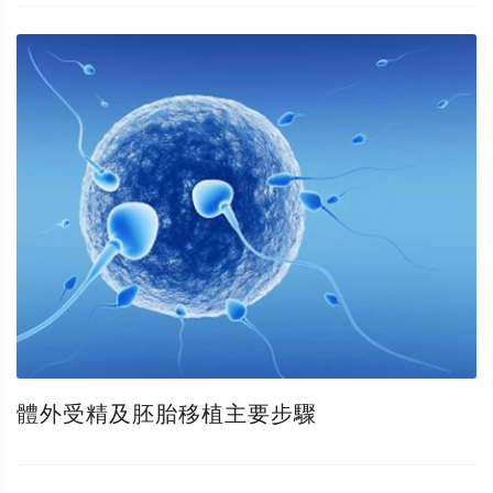
體外受精及胚胎移植主要步驟