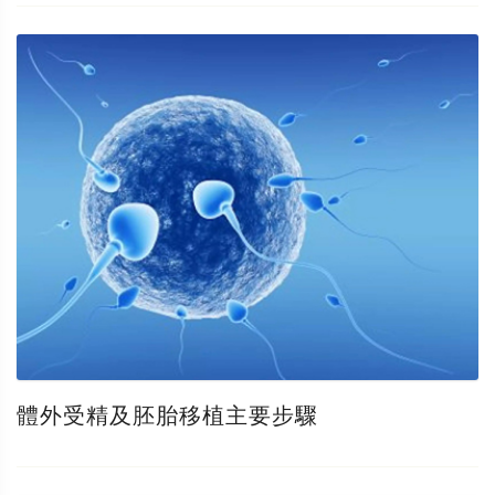
體外受精及胚胎移植主要步驟