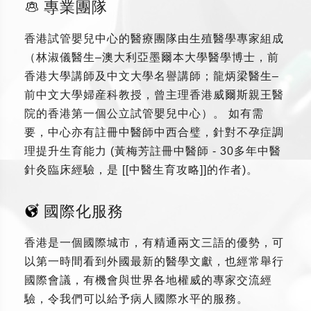
專業團隊
香港試管嬰兒中心的醫療團隊由生殖醫學專家組成
（林淑儀醫生–澳大利亞墨爾本大學醫學博士，前
香港大學講師及中文大學名譽講師；龍炳梁醫生–
前中文大學婦産科教授，曾主理香港威爾斯親王醫
院的香港第一個公立試管嬰兒中心）。 如有需
要，中心亦有註冊中醫師中西合璧，針對不孕症調
理提升生育能力 (黃梅芳註冊中醫師 - 30多年中醫
針灸臨床經驗，是 [[中醫生育攻略]]的作者)。
國際化服務
香港是一個國際城市，有精通兩文三語的優勢，可
以第一時間看到外國最新的醫學文獻，也經常舉行
國際會議，有機會與世界各地權威的專家交流經
驗，令我們可以給予病人國際水平的服務。