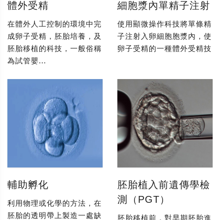
體外受精
細胞漿內單精子注射
在體外人工控制的環境中完
使用顯微操作科技將單條精
成卵子受精，胚胎培養，及
子注射入卵細胞胞漿內，使
胚胎移植的科技，一般俗稱
卵子受精的一種體外受精技
為試管嬰...
輔助孵化
胚胎植入前遺傳學檢
測（PGT）
利用物理或化學的方法，在
胚胎的透明帶上製造一處缺
胚胎移植前，對早期胚胎進