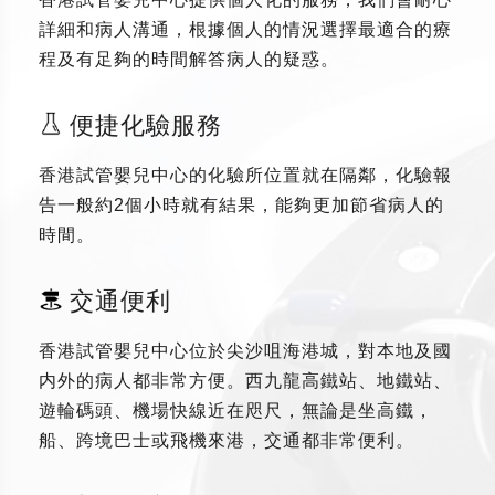
詳細和病人溝通，根據個人的情況選擇最適合的療
程及有足夠的時間解答病人的疑惑。
便捷化驗服務
香港試管嬰兒中心的化驗所位置就在隔鄰，化驗報
告一般約2個小時就有結果，能夠更加節省病人的
時間。
交通便利
香港試管嬰兒中心位於尖沙咀海港城，對本地及國
内外的病人都非常方便。西九龍高鐵站、地鐵站、
遊輪碼頭、機場快線近在咫尺，無論是坐高鐵，
船、跨境巴士或飛機來港，交通都非常便利。