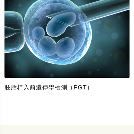
胚胎植入前遺傳學檢測（PGT）