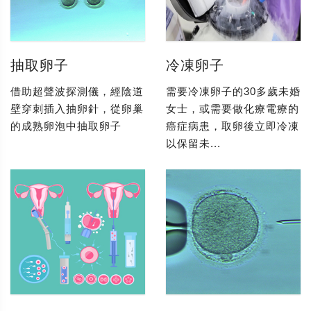
抽取卵子
冷凍卵子
借助超聲波探測儀，經陰道
需要冷凍卵子的30多歲未婚
壁穿刺插入抽卵針，從卵巢
女士，或需要做化療電療的
的成熟卵泡中抽取卵子
癌症病患，取卵後立即冷凍
以保留未...