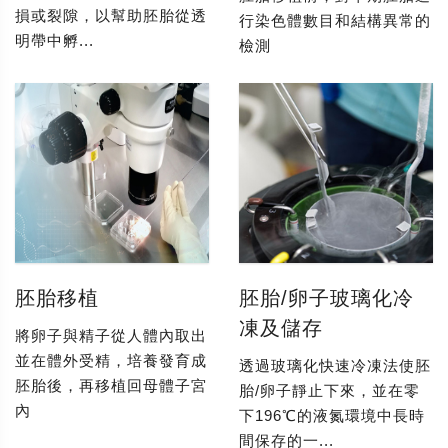
損或裂隙，以幫助胚胎從透
行染色體數目和結構異常的
明帶中孵...
檢測
胚胎移植
胚胎/卵子玻璃化冷
凍及儲存
將卵子與精子從人體內取出
並在體外受精，培養發育成
透過玻璃化快速冷凍法使胚
胚胎後，再移植回母體子宮
胎/卵子靜止下來，並在零
內
下196℃的液氮環境中長時
間保存的一...