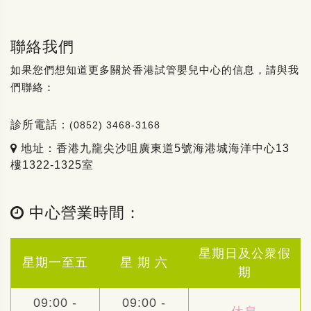
聯絡我們
如果您們想知道更多關於香港試管嬰兒中心的信息，請與我
們聯絡：
診所電話：
(0852) 3468-3168
地址：香港九龍尖沙咀廣東道5號海港城海洋中心13
樓1322-1325室
中心營業時間：
星期日及公衆假
星期一至五
星 期 六
期
09:00 -
09:00 -