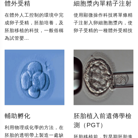
體外受精
細胞漿內單精子注射
在體外人工控制的環境中完
使用顯微操作科技將單條精
成卵子受精，胚胎培養，及
子注射入卵細胞胞漿內，使
胚胎移植的科技，一般俗稱
卵子受精的一種體外受精技
為試管嬰...
輔助孵化
胚胎植入前遺傳學檢
測（PGT）
利用物理或化學的方法，在
胚胎的透明帶上製造一處缺
胚胎移植前，對早期胚胎進