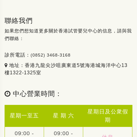
聯絡我們
如果您們想知道更多關於香港試管嬰兒中心的信息，請與我
們聯絡：
診所電話：
(0852) 3468-3168
地址：香港九龍尖沙咀廣東道5號海港城海洋中心13
樓1322-1325室
中心營業時間：
星期日及公衆假
星期一至五
星 期 六
期
09:00 -
09:00 -