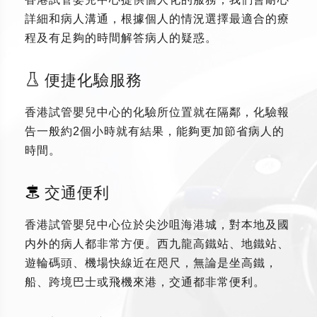
詳細和病人溝通，根據個人的情況選擇最適合的療
程及有足夠的時間解答病人的疑惑。
便捷化驗服務
香港試管嬰兒中心的化驗所位置就在隔鄰，化驗報
告一般約2個小時就有結果，能夠更加節省病人的
時間。
交通便利
香港試管嬰兒中心位於尖沙咀海港城，對本地及國
内外的病人都非常方便。西九龍高鐵站、地鐵站、
遊輪碼頭、機場快線近在咫尺，無論是坐高鐵，
船、跨境巴士或飛機來港，交通都非常便利。