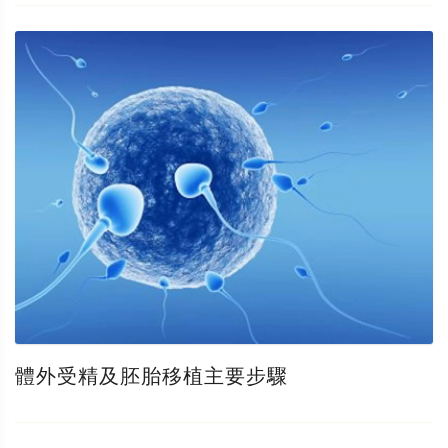
體外受精及胚胎移植主要步驟