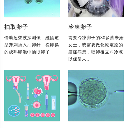
抽取卵子
冷凍卵子
借助超聲波探測儀，經陰道
需要冷凍卵子的30多歲未婚
壁穿刺插入抽卵針，從卵巢
女士，或需要做化療電療的
的成熟卵泡中抽取卵子
癌症病患，取卵後立即冷凍
以保留未...