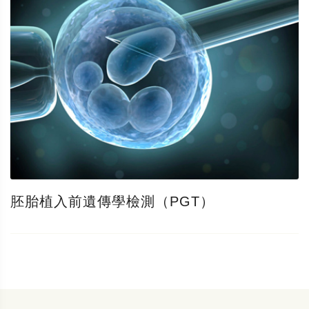
胚胎植入前遺傳學檢測（PGT）