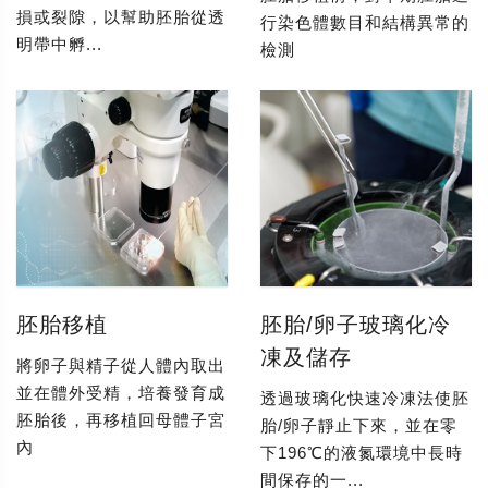
損或裂隙，以幫助胚胎從透
行染色體數目和結構異常的
明帶中孵...
檢測
胚胎移植
胚胎/卵子玻璃化冷
凍及儲存
將卵子與精子從人體內取出
並在體外受精，培養發育成
透過玻璃化快速冷凍法使胚
胚胎後，再移植回母體子宮
胎/卵子靜止下來，並在零
內
下196℃的液氮環境中長時
間保存的一...