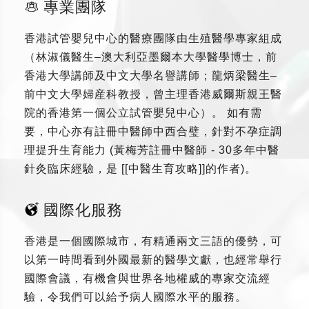
專業團隊
香港試管嬰兒中心的醫療團隊由生殖醫學專家組成
（林淑儀醫生–澳大利亞墨爾本大學醫學博士，前
香港大學講師及中文大學名譽講師；龍炳梁醫生–
前中文大學婦産科教授，曾主理香港威爾斯親王醫
院的香港第一個公立試管嬰兒中心）。 如有需
要，中心亦有註冊中醫師中西合璧，針對不孕症調
理提升生育能力 (黃梅芳註冊中醫師 - 30多年中醫
針灸臨床經驗，是 [[中醫生育攻略]]的作者)。
國際化服務
香港是一個國際城市，有精通兩文三語的優勢，可
以第一時間看到外國最新的醫學文獻，也經常舉行
國際會議，有機會與世界各地權威的專家交流經
驗，令我們可以給予病人國際水平的服務。